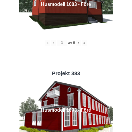
Husmodell 1003 - Före
«
‹
av
9
›
»
Projekt 383
Husmodell 1003 - Före