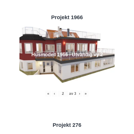
Projekt 1966
Husmodell 1966 - Utvändig vy 2
«
‹
av
3
›
»
Projekt 276