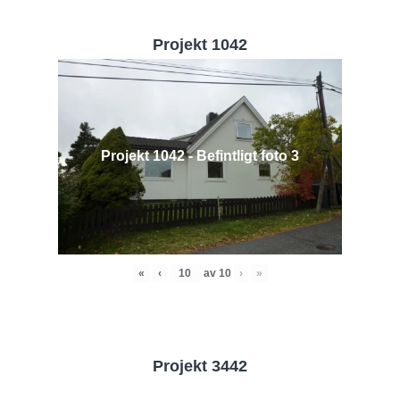
Projekt 1042
Projekt 1042 - Befintligt foto 3
«
‹
av
10
›
»
Projekt 3442