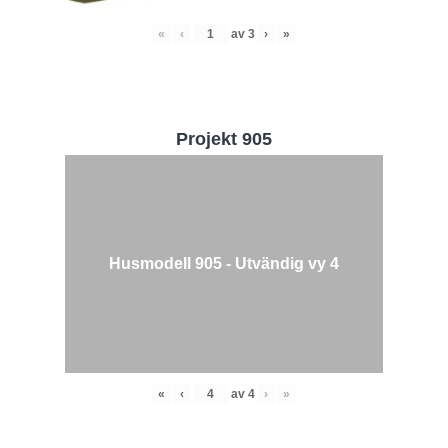
«
‹
av
3
›
»
Projekt 905
Husmodell 905 - Utvändig vy 4
«
‹
av
4
›
»