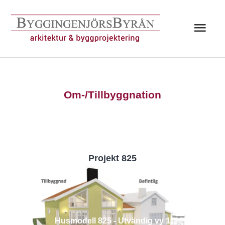
Hoppa
till
Huv
innehåll
Om-/Tillbyggnation
Projekt 825
Husmodell 825 - Utvändig vy 1