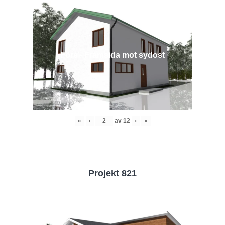
Före - Framsida mot sydost
«
‹
av
12
›
»
Projekt 821