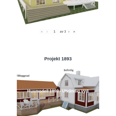
«
‹
av
3
›
»
Projekt 1893
Husmodell 1893 - Utvändig vy 1