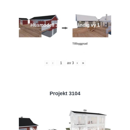
Husmodell 3442 - Utvändig vy 1
«
‹
av
3
›
»
Projekt 3104
Husmodell 3104 - Utvändig vy 1