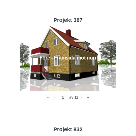
Projekt 387
Före - Framsida mot norr
«
‹
av
11
›
»
Projekt 832