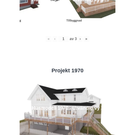
«
‹
av
3
›
»
Projekt 1970
Husmodell 1970 - Utvändig vy 2