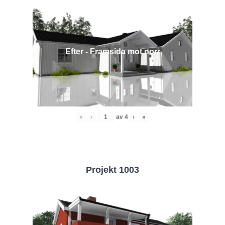
Efter - Framsida mot norr
«
‹
av
4
›
»
Projekt 1003