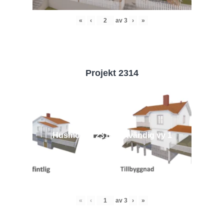
«
‹
av
3
›
»
Projekt 2314
Husmodell 2314 - Utvändig vy 1
«
‹
av
3
›
»