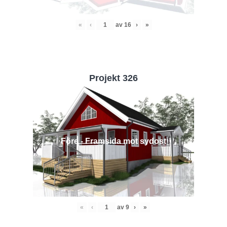
«
‹
av
16
›
»
Projekt 326
Före - Framsida mot sydost
«
‹
av
9
›
»