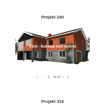
Projekt 240
Före - Baksida mot sydost
«
‹
av
11
›
»
Projekt 319