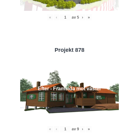
«
‹
av
5
›
»
Projekt 878
Efter - Framsida mot väster
«
‹
av
9
›
»