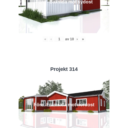
Före - Baksida mot sydost
«
‹
av
10
›
»
Projekt 314
Före -Framsida mot nordost