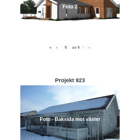
Foto 2
«
‹
av
9
›
»
Projekt 923
Foto - Baksida mot väster