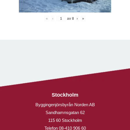
«
‹
av
8
›
»
Stockholm
Byggingenjörsbyrån Norden AB
Sandhamnsgatan 62
115 60 Stockholm
Telefon
08-410 906 60