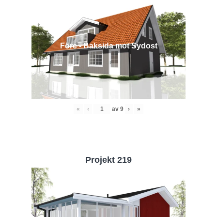
Före - Baksida mot Sydost
«
‹
av
9
›
»
Projekt 219