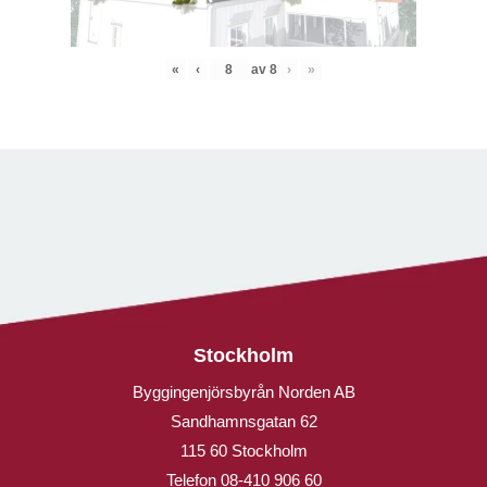
«
‹
av
8
›
»
Stockholm
Byggingenjörsbyrån Norden AB
Sandhamnsgatan 62
115 60 Stockholm
Telefon
08-410 906 60