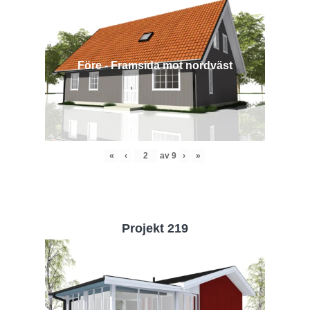
Före - Framsida mot nordväst
«
‹
av
9
›
»
Projekt 219