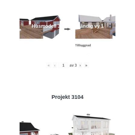
Husmodell 3442 - Utvändig vy 1
«
‹
av
3
›
»
Projekt 3104
Husmodell 3104 - Utvändig vy 1