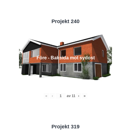
Projekt 240
Före - Baksida mot sydost
«
‹
av
11
›
»
Projekt 319