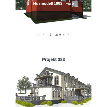
Husmodell 1003 - Före
«
‹
av
9
›
»
Projekt 383
Husmodell 1003 - Efter 1