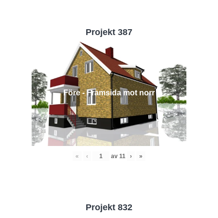
Projekt 387
Före - Framsida mot norr
«
‹
av
11
›
»
Projekt 832