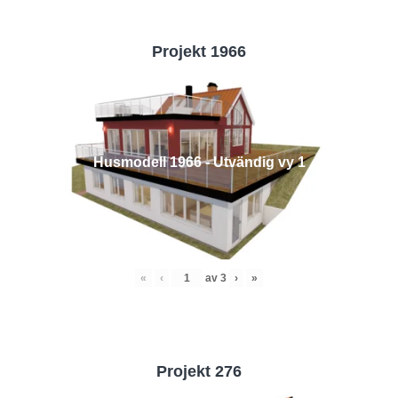
Projekt 1966
Husmodell 1966 - Utvändig vy 1
«
‹
av
3
›
»
Projekt 276