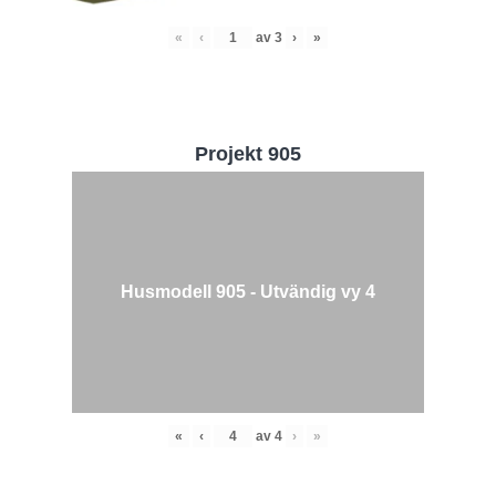
«
‹
av
3
›
»
Projekt 905
Husmodell 905 - Utvändig vy 4
«
‹
av
4
›
»