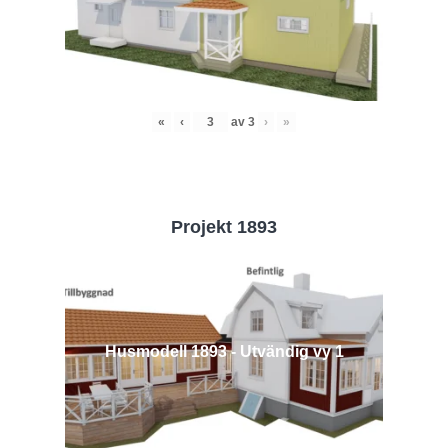
«
‹
av
3
›
»
Projekt 1893
Husmodell 1893 - Utvändig vy 1