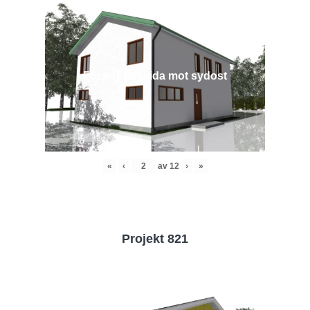
Före - Framsida mot sydost
«
‹
av
12
›
»
Projekt 821