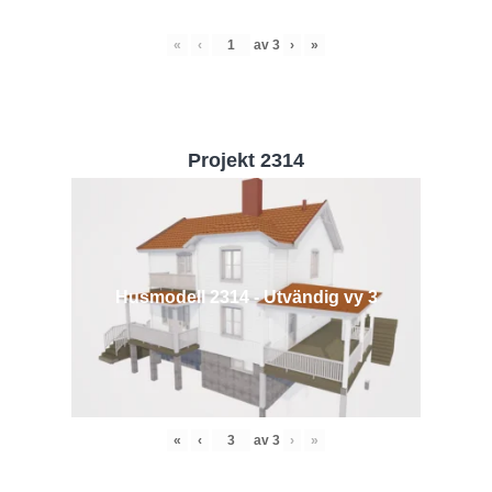
«
‹
av
3
›
»
Projekt 2314
Husmodell 2314 - Utvändig vy 3
«
‹
av
3
›
»