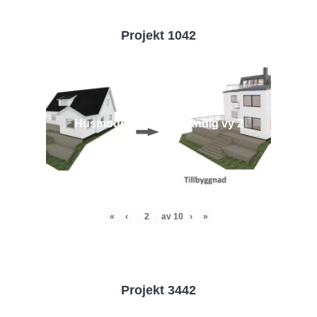
Projekt 1042
Husmodell 1042 - Utvändig vy 2
«
‹
av
10
›
»
Projekt 3442