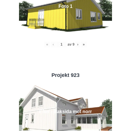
Foto 1
«
‹
av
9
›
»
Projekt 923
Efter - Baksida mot norr