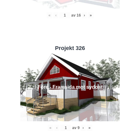
«
‹
av
16
›
»
Projekt 326
Före - Framsida mot sydost
«
‹
av
9
›
»