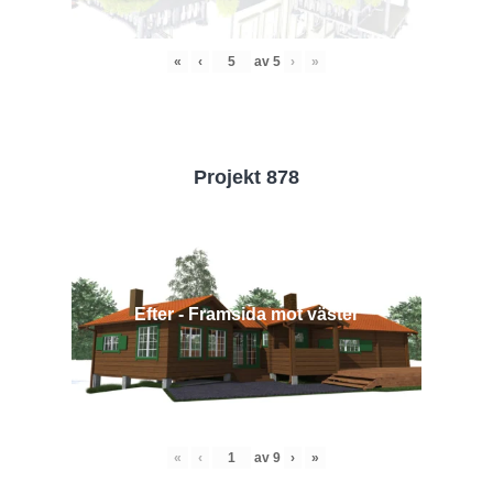
«
‹
av
5
›
»
Projekt 878
Efter - Framsida mot väster
«
‹
av
9
›
»