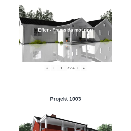
Efter - Framsida mot norr
«
‹
av
4
›
»
Projekt 1003