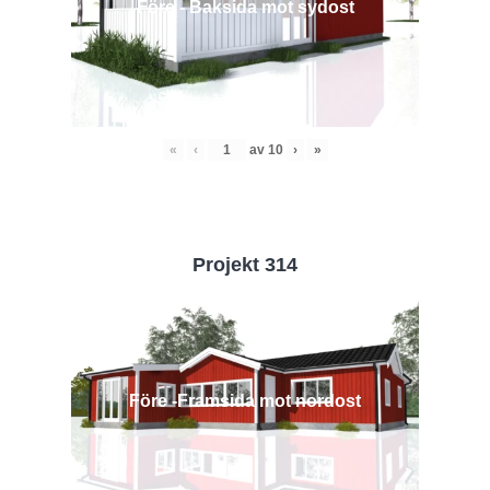
Före - Baksida mot sydost
«
‹
av
10
›
»
Projekt 314
Före -Framsida mot nordost