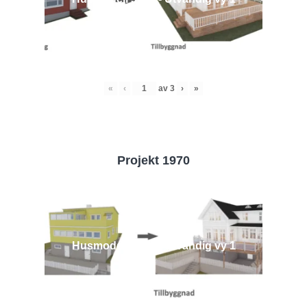
«
‹
av
3
›
»
Projekt 1970
Husmodell 1970 - Utvändig vy 1