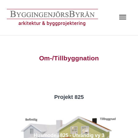
Hoppa
till
Huv
innehåll
Om-/Tillbyggnation
Projekt 825
Husmodell 825 - Utvändig vy 3