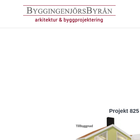
Hoppa
till
innehåll
Projekt 825