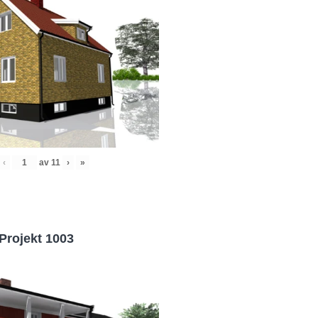
‹
av
11
›
»
Projekt 1003