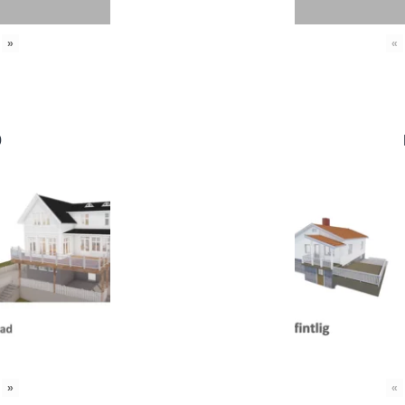
»
«
0
»
«