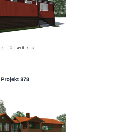
‹
av
9
›
»
Projekt 878