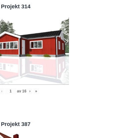
Projekt 314
‹
av
16
›
»
Projekt 387