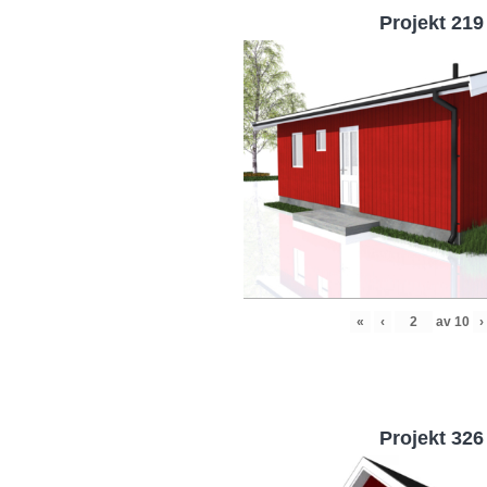
Projekt 219
«
‹
av
10
›
Projekt 326