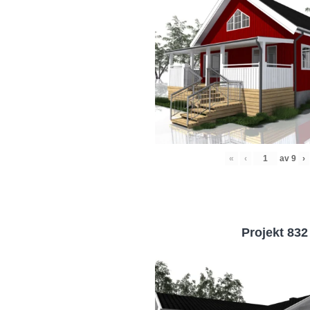
«
‹
av
9
›
Projekt 832