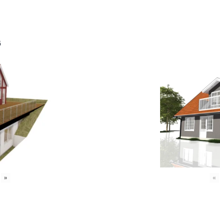
6
»
«