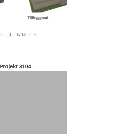
‹
av
10
›
»
Projekt 3104