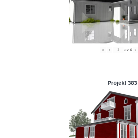
«
‹
av
4
›
Projekt 383