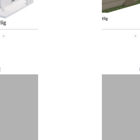
»
«
2