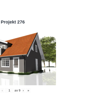
Projekt 276
‹
av
9
›
»