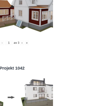
‹
av
3
›
»
Projekt 1042