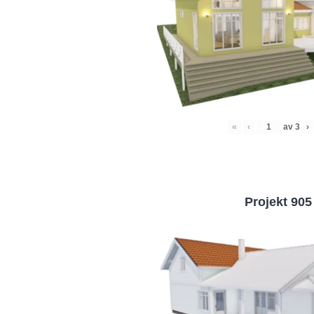
«
‹
av
3
›
Projekt 905