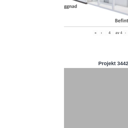
«
‹
av
4
›
Projekt 344