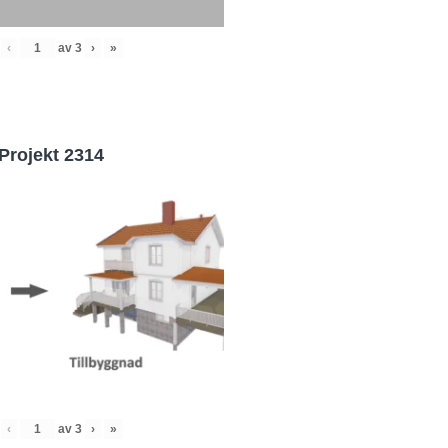
‹
av
3
›
»
Projekt 2314
‹
av
3
›
»