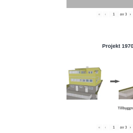
«
‹
av
3
›
Projekt 197
«
‹
av
3
›