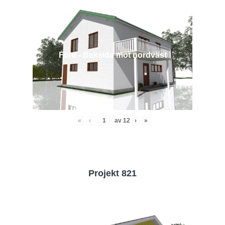
Före - Baksida mot nordväst
«
‹
av
12
›
»
Projekt 821