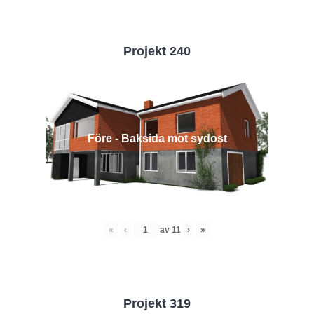
Projekt 240
Före - Baksida mot sydost
«
‹
av
11
›
»
Projekt 319