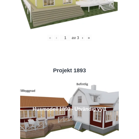
«
‹
av
3
›
»
Projekt 1893
Husmodell 1893 - Utvändig vy 1