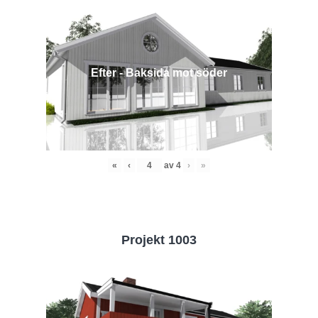
Efter - Baksida mot söder
«
‹
av
4
›
»
Projekt 1003