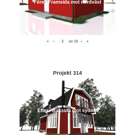
Före - Framsida mot nordväst
«
‹
av
10
›
»
Projekt 314
Efter - Baksida mot sydost