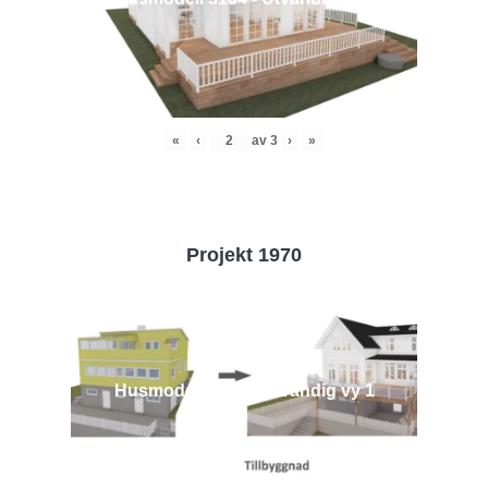
«
‹
av
3
›
»
Projekt 1970
Husmodell 1970 - Utvändig vy 1