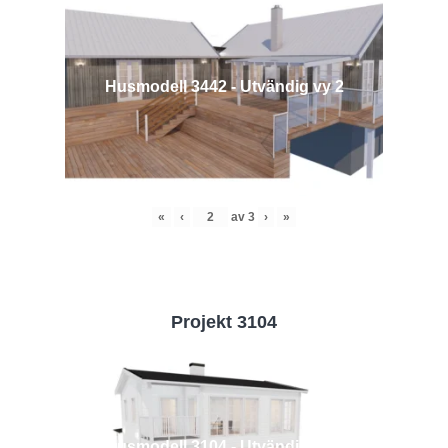
Husmodell 3442 - Utvändig vy 2
«
‹
av
3
›
»
Projekt 3104
Husmodell 3104 - Utvändig vy 2