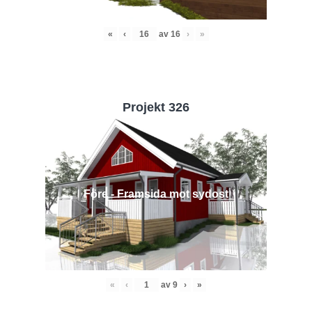
«
‹
av
16
›
»
Projekt 326
Före - Framsida mot sydost
«
‹
av
9
›
»