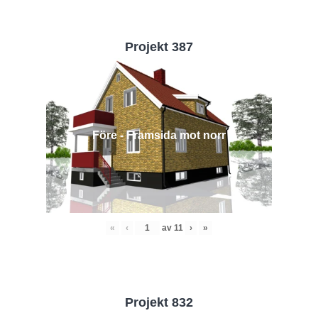
Projekt 387
Före - Framsida mot norr
«
‹
av
11
›
»
Projekt 832