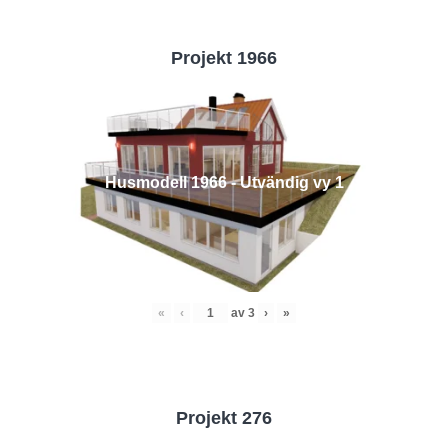
Projekt 1966
Husmodell 1966 - Utvändig vy 1
«
‹
av
3
›
»
Projekt 276