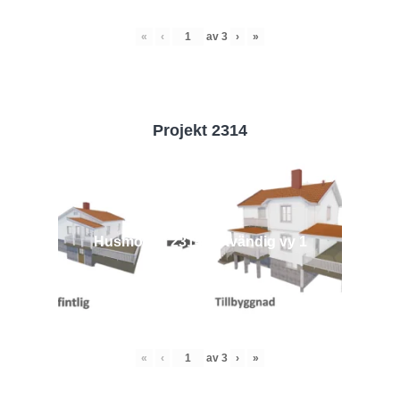
«
‹
av
3
›
»
Projekt 2314
Husmodell 2314 - Utvändig vy 1
«
‹
av
3
›
»