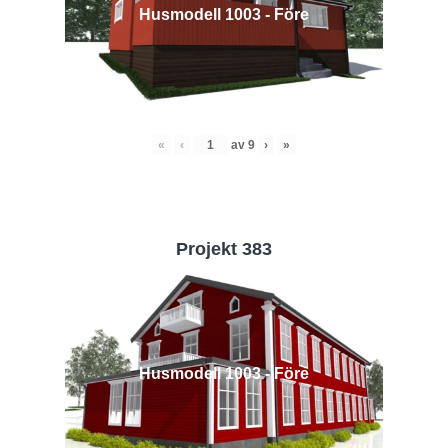
Husmodell 1003 - Före
«
‹
av
9
›
»
Projekt 383
Husmodell 1003 - Före