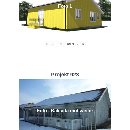
Foto 1
«
‹
av
9
›
»
Projekt 923
Foto - Baksida mot väster