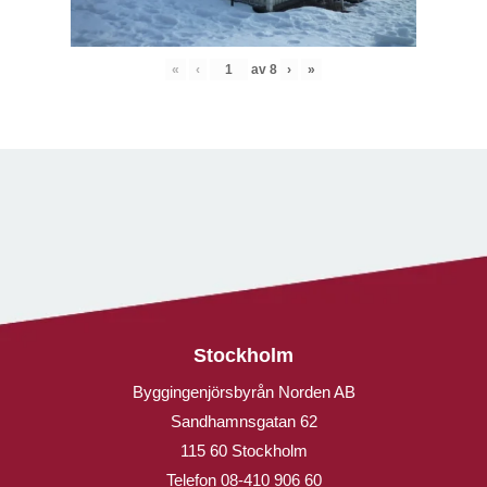
«
‹
av
8
›
»
Stockholm
Byggingenjörsbyrån Norden AB
Sandhamnsgatan 62
115 60 Stockholm
Telefon
08-410 906 60