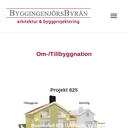
Hoppa
till
Huv
innehåll
Om-/Tillbyggnation
Projekt 825
Husmodell 825 - Utvändig vy 1