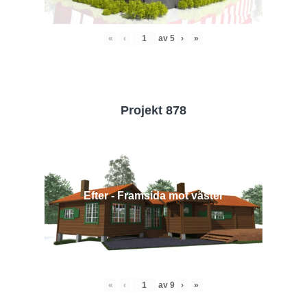
«
‹
av
5
›
»
Projekt 878
Efter - Framsida mot väster
«
‹
av
9
›
»