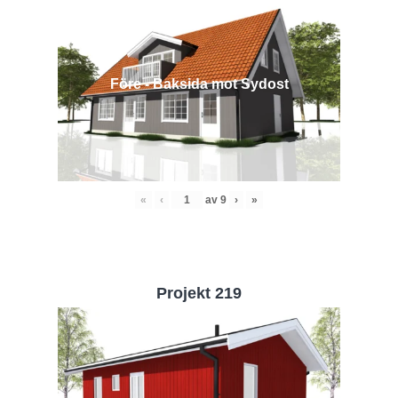
Före - Baksida mot Sydost
«
‹
av
9
›
»
Projekt 219