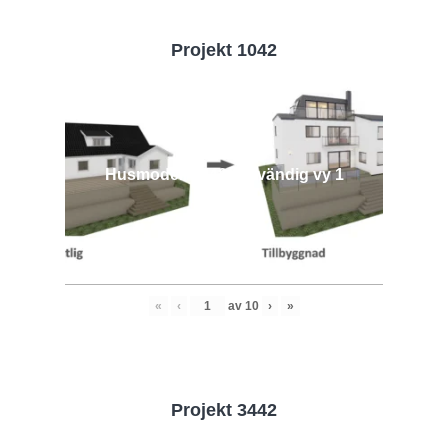
Projekt 1042
Husmodell 1042 - Utvändig vy 1
«
‹
av
10
›
»
Projekt 3442