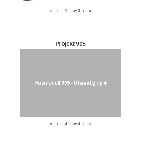
«
‹
av
3
›
»
Projekt 905
Husmodell 905 - Utvändig vy 4
«
‹
av
4
›
»