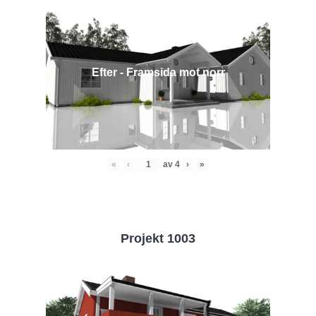
Efter - Framsida mot norr
«
‹
av
4
›
»
Projekt 1003