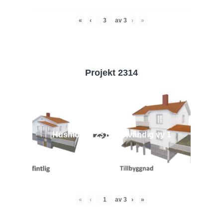
«
‹
av
3
›
»
Projekt 2314
Husmodell 2314 - Utvändig vy 1
«
‹
av
3
›
»