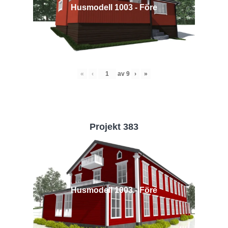
Husmodell 1003 - Före
«
‹
av
9
›
»
Projekt 383
Husmodell 1003 - Före