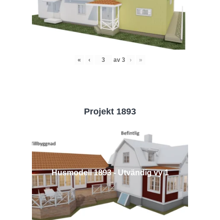
«
‹
av
3
›
»
Projekt 1893
Husmodell 1893 - Utvändig vy 1