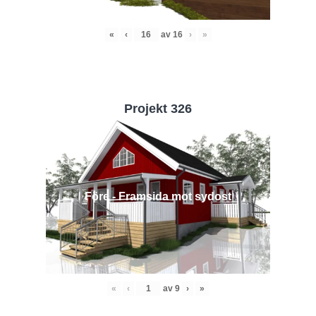
«
‹
av
16
›
»
Projekt 326
Före - Framsida mot sydost
«
‹
av
9
›
»