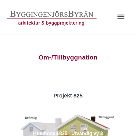
Hoppa
till
Huv
innehåll
Om-/Tillbyggnation
Projekt 825
Husmodell 825 - Utvändig vy 3