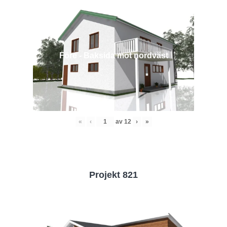
Före - Baksida mot nordväst
«
‹
av
12
›
»
Projekt 821