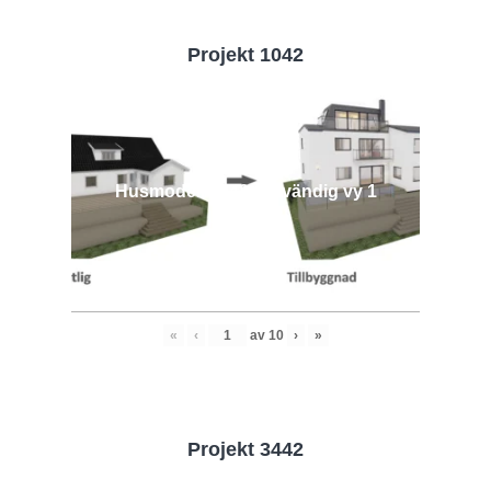
Projekt 1042
Husmodell 1042 - Utvändig vy 1
«
‹
av
10
›
»
Projekt 3442