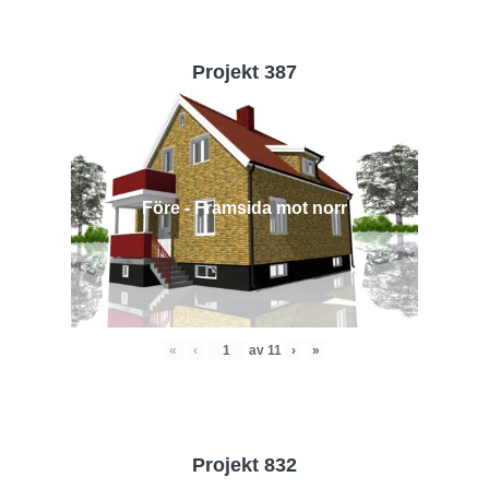
Projekt 387
Före - Framsida mot norr
«
‹
av
11
›
»
Projekt 832