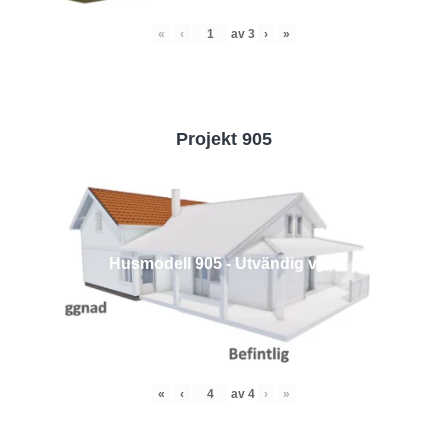
«
‹
av
3
›
»
Projekt 905
Husmodell 905 - Utvändig vy 4
«
‹
av
4
›
»