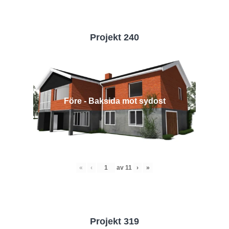
Projekt 240
Före - Baksida mot sydost
«
‹
av
11
›
»
Projekt 319