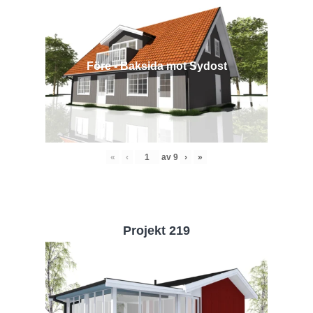
Före - Baksida mot Sydost
«
‹
av
9
›
»
Projekt 219