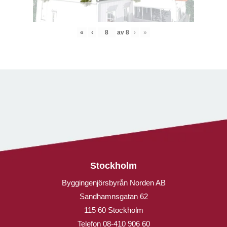
«
‹
av
8
›
»
Stockholm
Byggingenjörsbyrån Norden AB
Sandhamnsgatan 62
115 60 Stockholm
Telefon
08-410 906 60