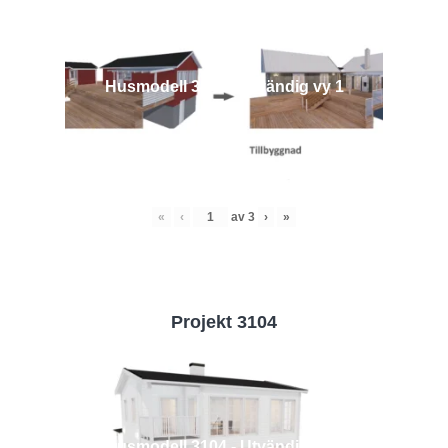
Husmodell 3442 - Utvändig vy 1
«
‹
av
3
›
»
Projekt 3104
Husmodell 3104 - Utvändig vy 2