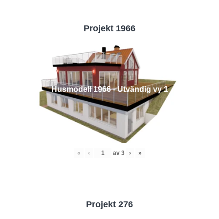
Projekt 1966
Husmodell 1966 - Utvändig vy 1
«
‹
av
3
›
»
Projekt 276