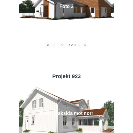
Foto 2
«
‹
av
9
›
»
Projekt 923
Efter - Baksida mot norr