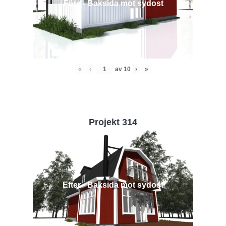
Före - Baksida mot sydost
«
‹
av
10
›
»
Projekt 314
Efter - Baksida mot sydost