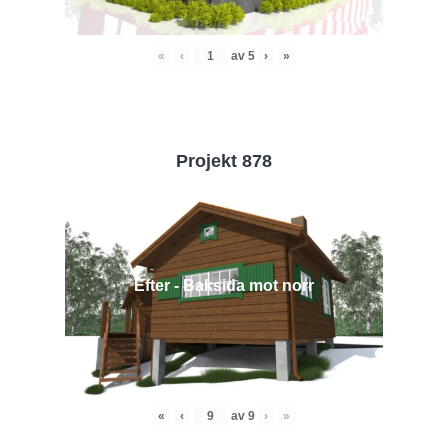
«
‹
av
5
›
»
Projekt 878
Efter - Baksida mot norr
«
‹
av
9
›
»