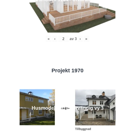
«
‹
av
3
›
»
Projekt 1970
Husmodell 1970 - Utvändig vy 3