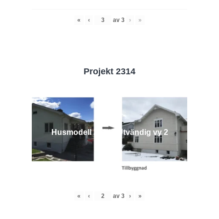
«
‹
av
3
›
»
Projekt 2314
Husmodell 2314 - Utvändig vy 2
«
‹
av
3
›
»