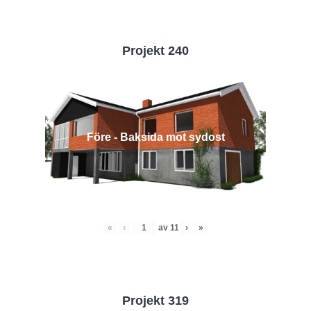
Projekt 240
Före - Baksida mot sydost
«
‹
av
11
›
»
Projekt 319