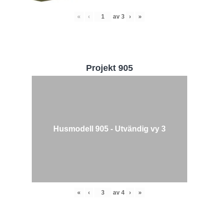
«
‹
av
3
›
»
Projekt 905
Husmodell 905 - Utvändig vy 3
«
‹
av
4
›
»