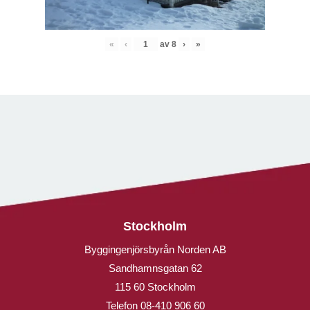
«
‹
av
8
›
»
Stockholm
Byggingenjörsbyrån Norden AB
Sandhamnsgatan 62
115 60 Stockholm
Telefon
08-410 906 60