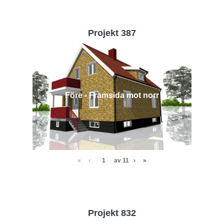
Projekt 387
Före - Framsida mot norr
«
‹
av
11
›
»
Projekt 832