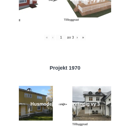
«
‹
av
3
›
»
Projekt 1970
Husmodell 1970 - Utvändig vy 3