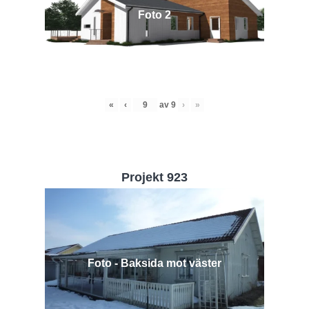
Foto 2
«
‹
av
9
›
»
Projekt 923
Foto - Baksida mot väster