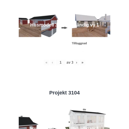
Husmodell 3442 - Utvändig vy 1
«
‹
av
3
›
»
Projekt 3104
Husmodell 3104 - Utvändig vy 1