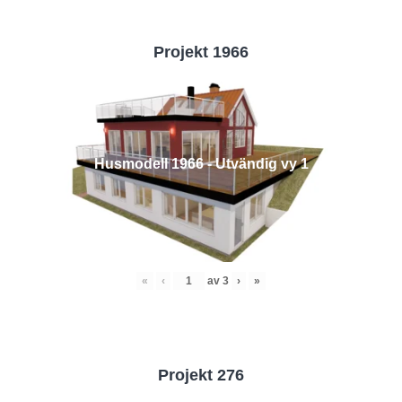
Projekt 1966
Husmodell 1966 - Utvändig vy 1
«
‹
av
3
›
»
Projekt 276