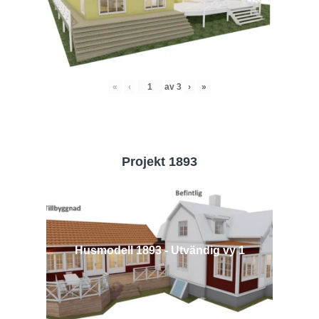
«
‹
av
3
›
»
Projekt 1893
Husmodell 1893 - Utvändig vy 1