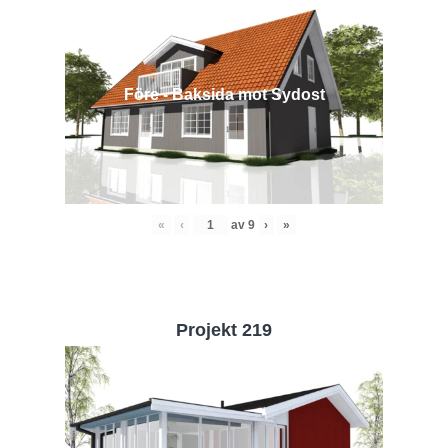
Före - Baksida mot Sydost
«
‹
av
9
›
»
Projekt 219