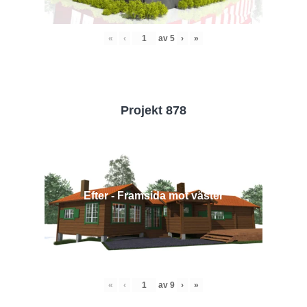
«
‹
av
5
›
»
Projekt 878
Efter - Framsida mot väster
«
‹
av
9
›
»