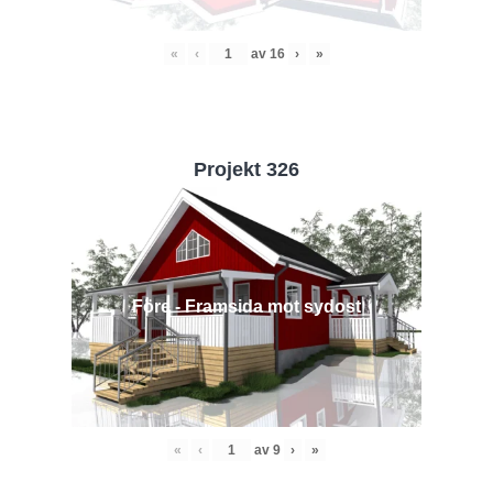
«
‹
av
16
›
»
Projekt 326
Före - Framsida mot sydost
«
‹
av
9
›
»