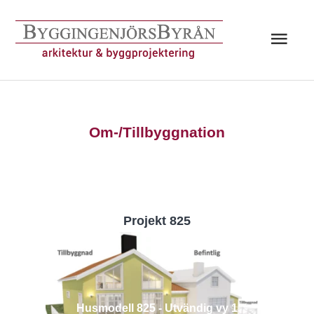
Hoppa
till
Huv
innehåll
Om-/Tillbyggnation
Projekt 825
Husmodell 825 - Utvändig vy 1