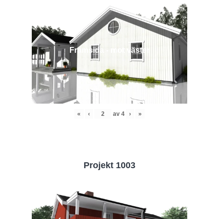
Framsida - mot väster
«
‹
av
4
›
»
Projekt 1003