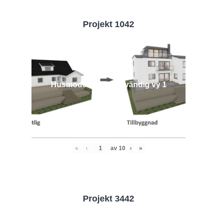
Projekt 1042
Husmodell 1042 - Utvändig vy 1
«
‹
av
10
›
»
Projekt 3442