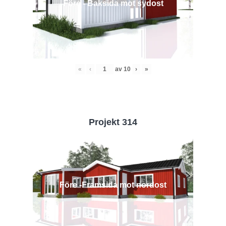
Före - Baksida mot sydost
«
‹
av
10
›
»
Projekt 314
Före -Framsida mot nordost