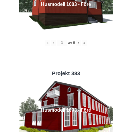
Husmodell 1003 - Före
«
‹
av
9
›
»
Projekt 383
Husmodell 1003 - Före