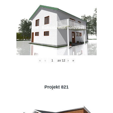
Före - Baksida mot nordväst
«
‹
av
12
›
»
Projekt 821