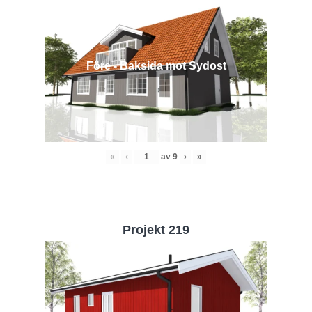
Före - Baksida mot Sydost
«
‹
av
9
›
»
Projekt 219