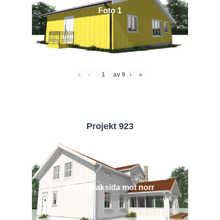
Foto 1
«
‹
av
9
›
»
Projekt 923
Efter - Baksida mot norr