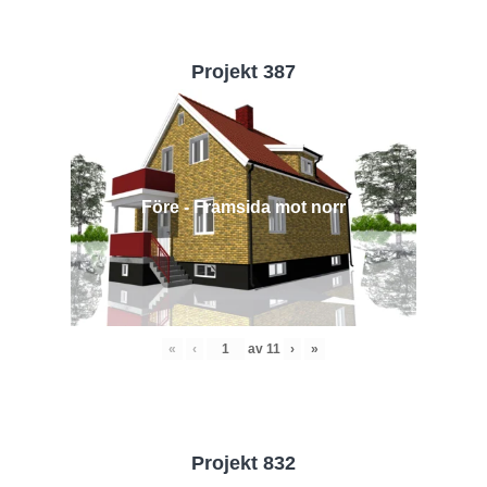
Projekt 387
Före - Framsida mot norr
«
‹
av
11
›
»
Projekt 832