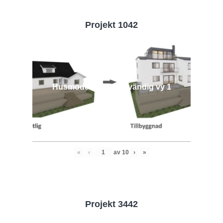
Projekt 1042
Husmodell 1042 - Utvändig vy 1
«
‹
av
10
›
»
Projekt 3442