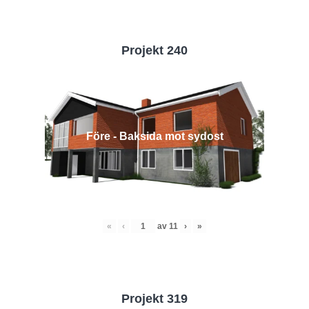
Projekt 240
Före - Baksida mot sydost
«
‹
av
11
›
»
Projekt 319