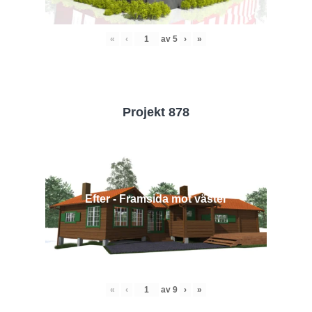
«
‹
av
5
›
»
Projekt 878
Efter - Framsida mot väster
«
‹
av
9
›
»