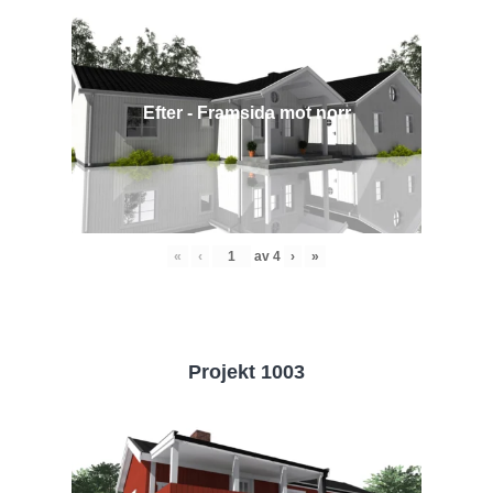
Efter - Framsida mot norr
«
‹
av
4
›
»
Projekt 1003