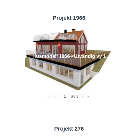
Projekt 1966
Husmodell 1966 - Utvändig vy 1
«
‹
av
3
›
»
Projekt 276