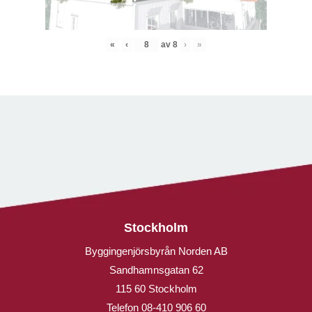
«
‹
av
8
›
»
Stockholm
Byggingenjörsbyrån Norden AB
Sandhamnsgatan 62
115 60 Stockholm
Telefon
08-410 906 60