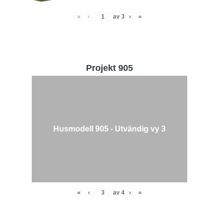
«
‹
av
3
›
»
Projekt 905
Husmodell 905 - Utvändig vy 3
«
‹
av
4
›
»