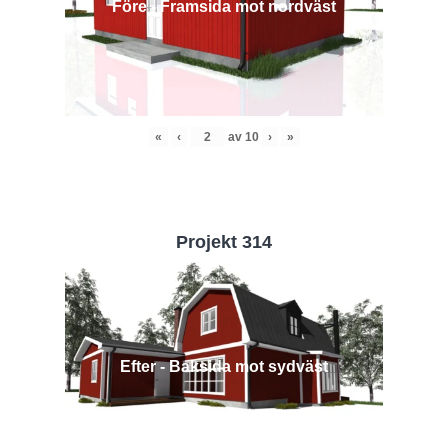
Före - Framsida mot nordväst
«
‹
av
10
›
»
Projekt 314
Efter - Baksida mot sydväst