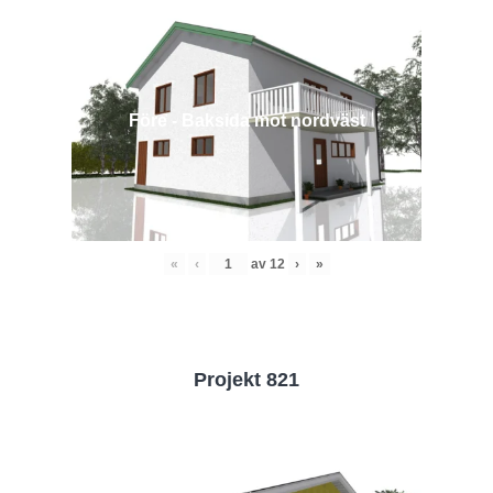
Före - Baksida mot nordväst
«
‹
av
12
›
»
Projekt 821