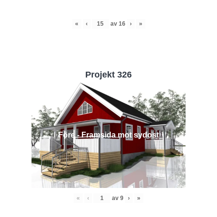
«
‹
av
16
›
»
Projekt 326
Före - Framsida mot sydost
«
‹
av
9
›
»