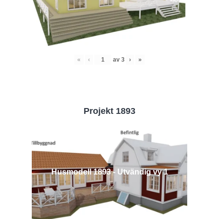
«
‹
av
3
›
»
Projekt 1893
Husmodell 1893 - Utvändig vy 1