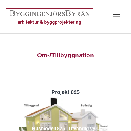
Hoppa
till
Huv
innehåll
Om-/Tillbyggnation
Projekt 825
Husmodell 825 - Utvändig vy 1