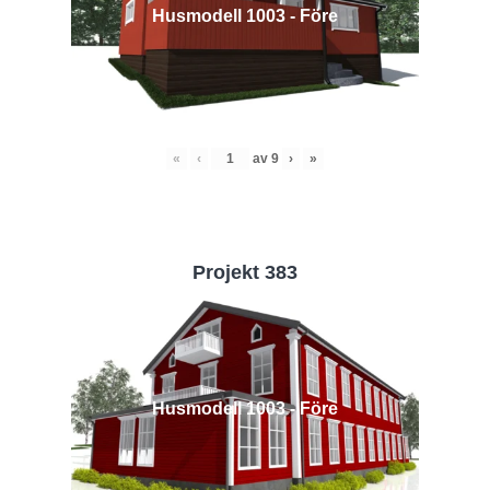
Husmodell 1003 - Före
«
‹
av
9
›
»
Projekt 383
Husmodell 1003 - Före