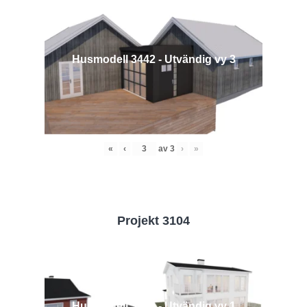
Husmodell 3442 - Utvändig vy 3
«
‹
av
3
›
»
Projekt 3104
Husmodell 3104 - Utvändig vy 1