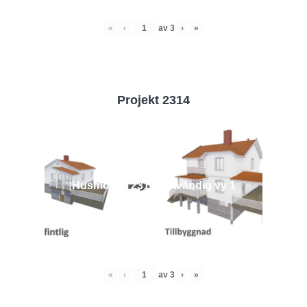
«
‹
av
3
›
»
Projekt 2314
Husmodell 2314 - Utvändig vy 1
«
‹
av
3
›
»