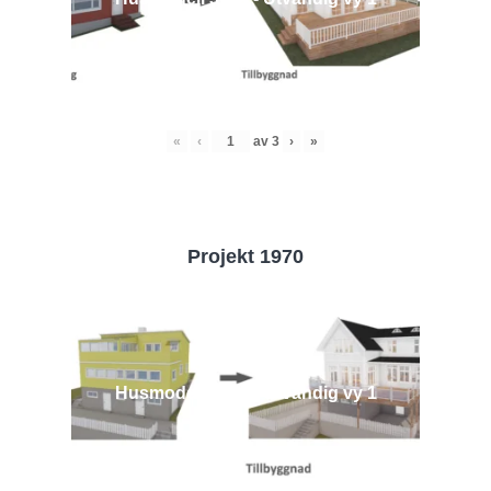
«
‹
av
3
›
»
Projekt 1970
Husmodell 1970 - Utvändig vy 1