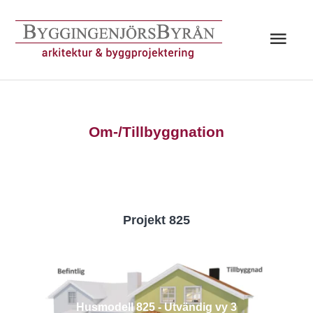
Hoppa
till
Huv
innehåll
Om-/Tillbyggnation
Projekt 825
Husmodell 825 - Utvändig vy 3