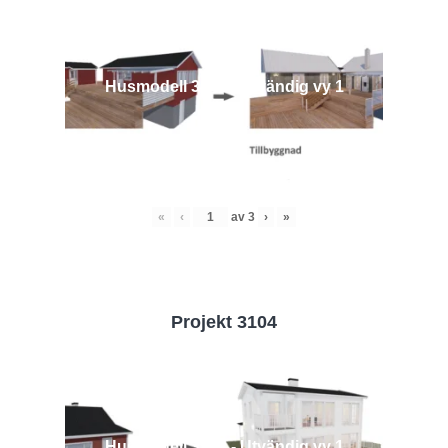
Husmodell 3442 - Utvändig vy 1
«
‹
av
3
›
»
Projekt 3104
Husmodell 3104 - Utvändig vy 1