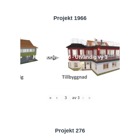
Projekt 1966
Husmodell 1966 - Utvändig vy 3
«
‹
av
3
›
»
Projekt 276