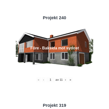
Projekt 240
Före - Baksida mot sydost
«
‹
av
11
›
»
Projekt 319