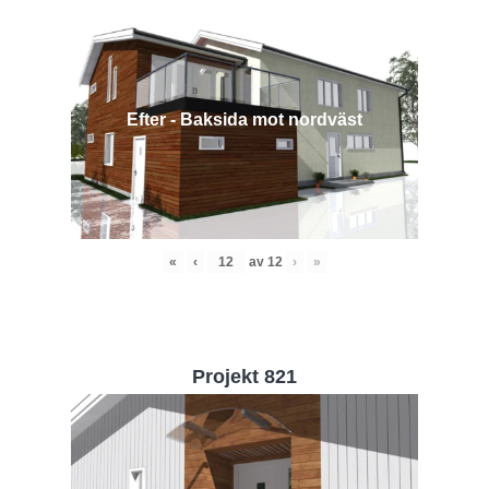
Efter - Baksida mot nordväst
«
‹
av
12
›
»
Projekt 821