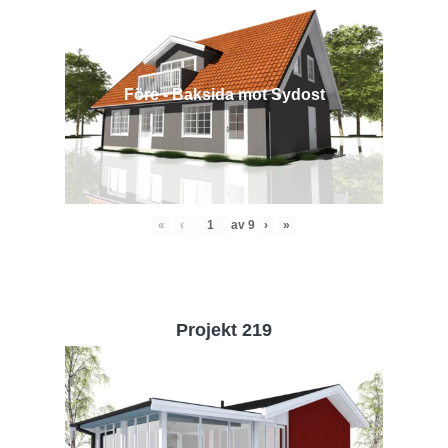
Före - Baksida mot Sydost
«
‹
av
9
›
»
Projekt 219