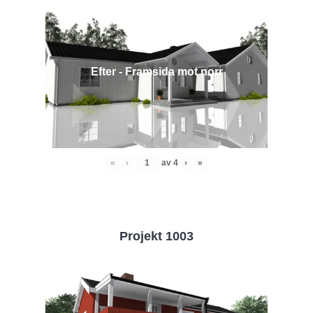
Efter - Framsida mot norr
«
‹
av
4
›
»
Projekt 1003