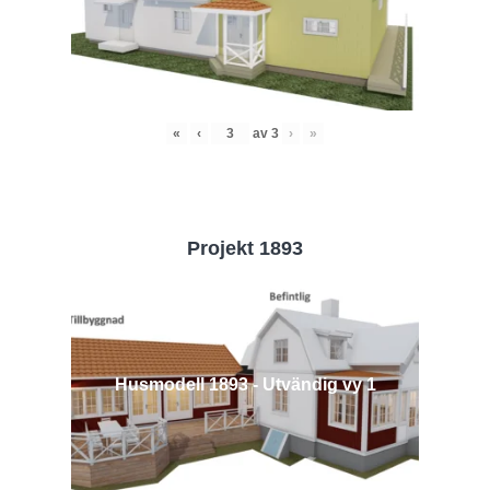
«
‹
av
3
›
»
Projekt 1893
Husmodell 1893 - Utvändig vy 1