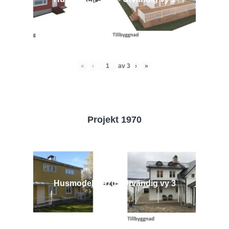
«
‹
av
3
›
»
Projekt 1970
Husmodell 1970 - Utvändig vy 3