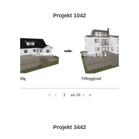
Projekt 1042
Husmodell 1042 - Utvändig vy 1
«
‹
av
10
›
»
Projekt 3442