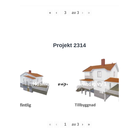
«
‹
av
3
›
»
Projekt 2314
Husmodell 2314 - Utvändig vy 1
«
‹
av
3
›
»