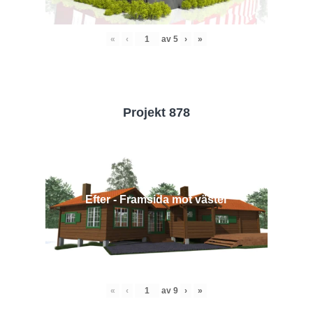
«
‹
av
5
›
»
Projekt 878
Efter - Framsida mot väster
«
‹
av
9
›
»