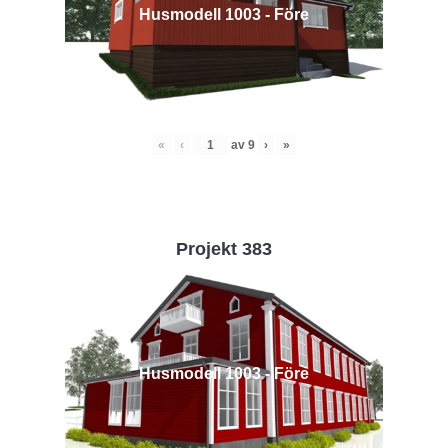
Husmodell 1003 - Före
«
‹
av
9
›
»
Projekt 383
Husmodell 1003 - Före