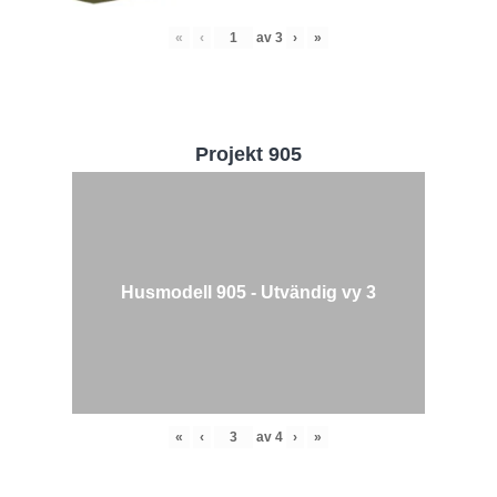
«
‹
av
3
›
»
Projekt 905
Husmodell 905 - Utvändig vy 3
«
‹
av
4
›
»