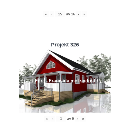
«
‹
av
16
›
»
Projekt 326
Före - Framsida mot sydost
«
‹
av
9
›
»