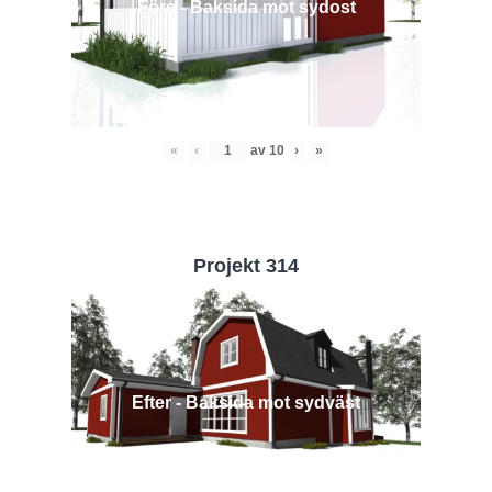
Före - Baksida mot sydost
«
‹
av
10
›
»
Projekt 314
Efter - Baksida mot sydväst