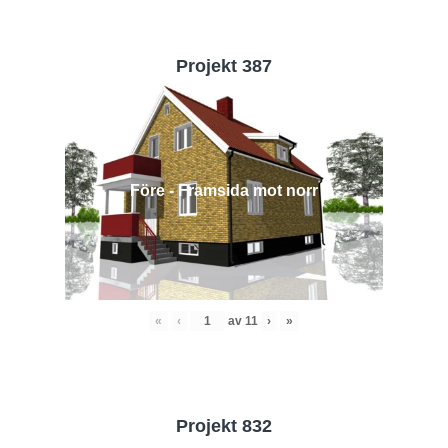
Projekt 387
Före - Framsida mot norr
«
‹
av
11
›
»
Projekt 832