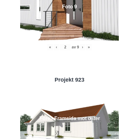
Foto 9
«
‹
av
9
›
»
Projekt 923
Före - Framsida mot öster