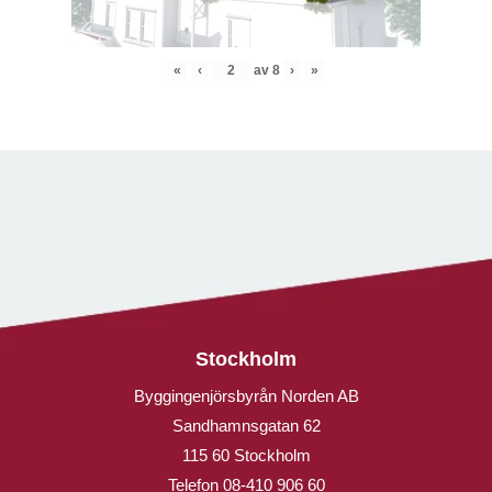
«
‹
av
8
›
»
Stockholm
Byggingenjörsbyrån Norden AB
Sandhamnsgatan 62
115 60 Stockholm
Telefon
08-410 906 60