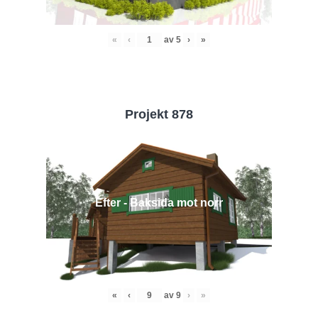
«
‹
av
5
›
»
Projekt 878
Efter - Baksida mot norr
«
‹
av
9
›
»