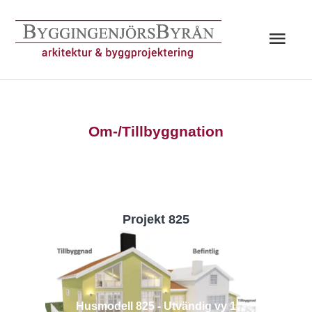
Hoppa
till
Huv
innehåll
Om-/Tillbyggnation
Projekt 825
Husmodell 825 - Utvändig vy 1