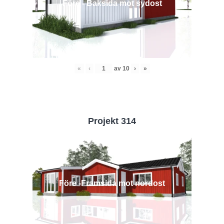
Före - Baksida mot sydost
«
‹
av
10
›
»
Projekt 314
Före -Framsida mot nordost