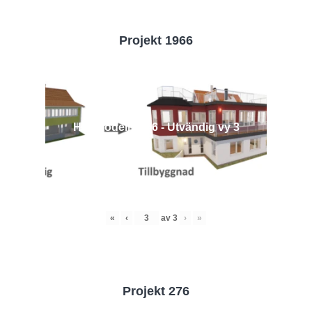
Projekt 1966
Husmodell 1966 - Utvändig vy 3
«
‹
av
3
›
»
Projekt 276