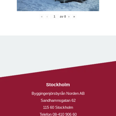
«
‹
av
8
›
»
Stockholm
Byggingenjörsbyrån Norden AB
Sandhamnsgatan 62
115 60 Stockholm
Telefon
08-410 906 60