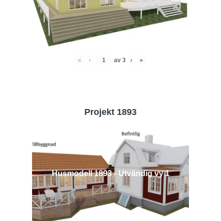
«
‹
av
3
›
»
Projekt 1893
Husmodell 1893 - Utvändig vy 1