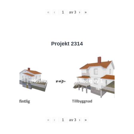
«
‹
av
3
›
»
Projekt 2314
Husmodell 2314 - Utvändig vy 1
«
‹
av
3
›
»