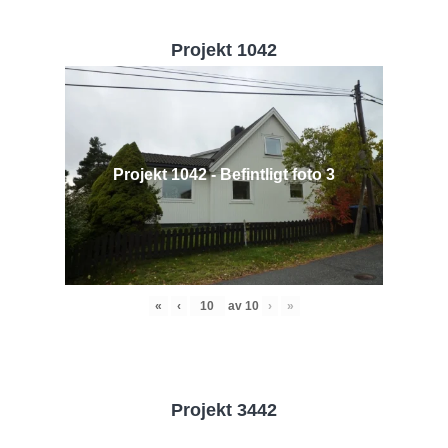
Projekt 1042
Projekt 1042 - Befintligt foto 3
«
‹
av
10
›
»
Projekt 3442