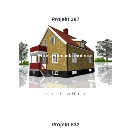
Projekt 387
Före - Framsida mot norr
«
‹
av
11
›
»
Projekt 832