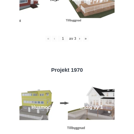
«
‹
av
3
›
»
Projekt 1970
Husmodell 1970 - Utvändig vy 1