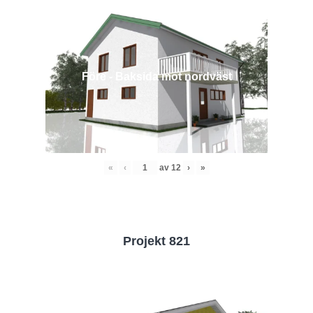
Före - Baksida mot nordväst
«
‹
av
12
›
»
Projekt 821