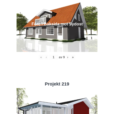
Före - Baksida mot Sydost
«
‹
av
9
›
»
Projekt 219