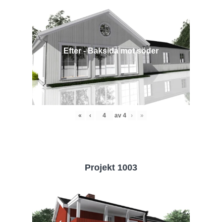
Efter - Baksida mot söder
«
‹
av
4
›
»
Projekt 1003