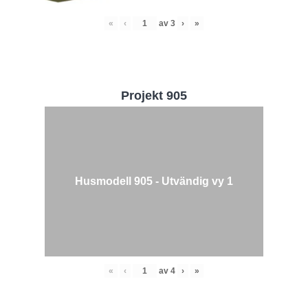
«
‹
av
3
›
»
Projekt 905
Husmodell 905 - Utvändig vy 1
«
‹
av
4
›
»