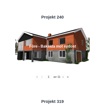
Projekt 240
Före - Baksida mot sydost
«
‹
av
11
›
»
Projekt 319