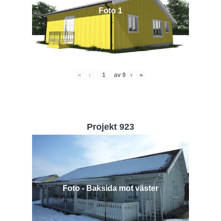
Foto 1
«
‹
av
9
›
»
Projekt 923
Foto - Baksida mot väster