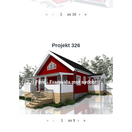
«
‹
av
16
›
»
Projekt 326
Före - Framsida mot sydost
«
‹
av
9
›
»