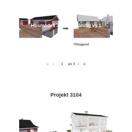
Husmodell 3442 - Utvändig vy 1
«
‹
av
3
›
»
Projekt 3104
Husmodell 3104 - Utvändig vy 1