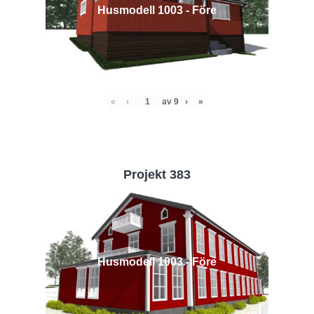
Husmodell 1003 - Före
«
‹
av
9
›
»
Projekt 383
Husmodell 1003 - Före