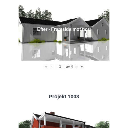
Efter - Framsida mot norr
«
‹
av
4
›
»
Projekt 1003