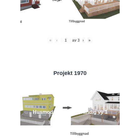
«
‹
av
3
›
»
Projekt 1970
Husmodell 1970 - Utvändig vy 1