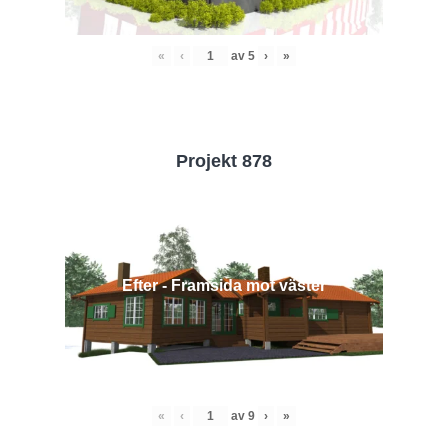
«
‹
av
5
›
»
Projekt 878
Efter - Framsida mot väster
«
‹
av
9
›
»