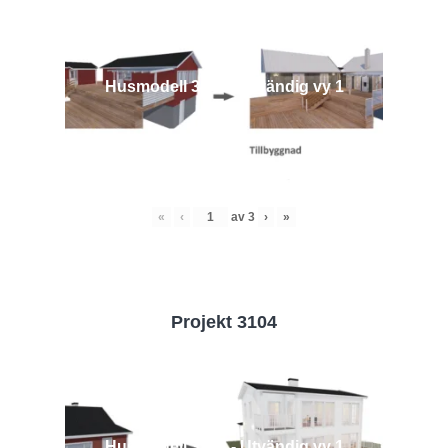
Husmodell 3442 - Utvändig vy 1
«
‹
av
3
›
»
Projekt 3104
Husmodell 3104 - Utvändig vy 1