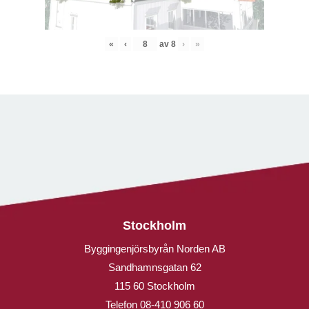
«
‹
av
8
›
»
Stockholm
Byggingenjörsbyrån Norden AB
Sandhamnsgatan 62
115 60 Stockholm
Telefon
08-410 906 60