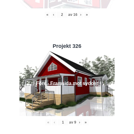
«
‹
av
16
›
»
Projekt 326
Före - Framsida mot sydost
«
‹
av
9
›
»