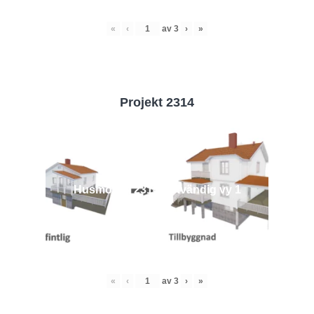
«
‹
av
3
›
»
Projekt 2314
Husmodell 2314 - Utvändig vy 1
«
‹
av
3
›
»