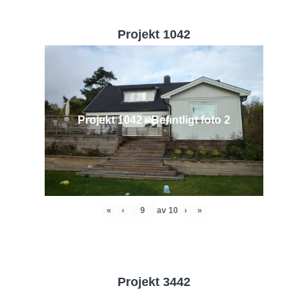
Projekt 1042
Projekt 1042 - Befintligt foto 2
«
‹
av
10
›
»
Projekt 3442