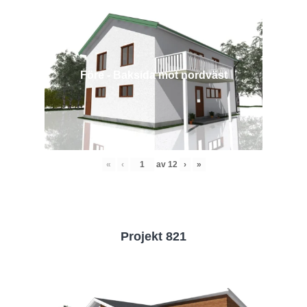
Före - Baksida mot nordväst
«
‹
av
12
›
»
Projekt 821