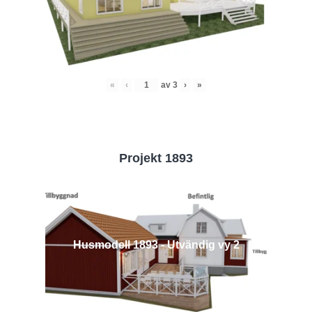
«
‹
av
3
›
»
Projekt 1893
Husmodell 1893 - Utvändig vy 2