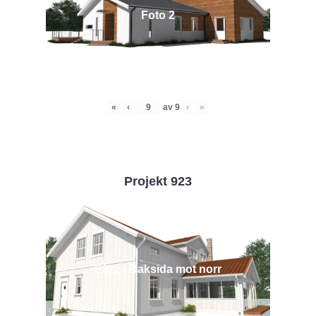
Foto 2
«
‹
av
9
›
»
Projekt 923
Efter - Baksida mot norr