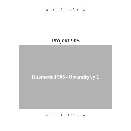
«
‹
av
3
›
»
Projekt 905
Husmodell 905 - Utvändig vy 1
«
‹
av
4
›
»