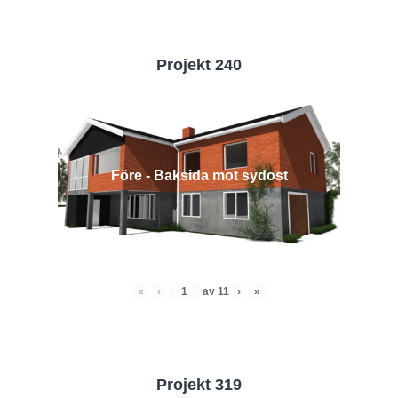
Projekt 240
Före - Baksida mot sydost
«
‹
av
11
›
»
Projekt 319