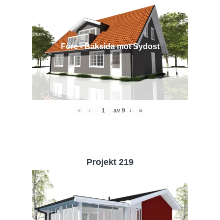
Före - Baksida mot Sydost
«
‹
av
9
›
»
Projekt 219