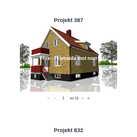
Projekt 387
Före - Framsida mot norr
«
‹
av
11
›
»
Projekt 832