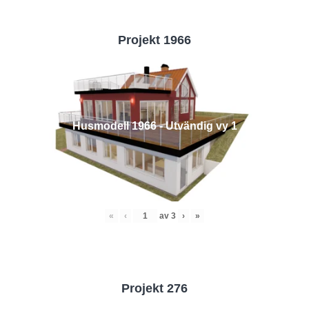
Projekt 1966
Husmodell 1966 - Utvändig vy 1
«
‹
av
3
›
»
Projekt 276