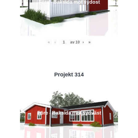
Före - Baksida mot sydost
«
‹
av
10
›
»
Projekt 314
Före - Baksida mot sydväst