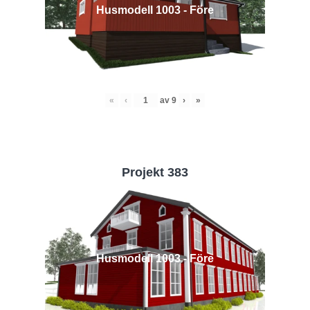
Husmodell 1003 - Före
«
‹
av
9
›
»
Projekt 383
Husmodell 1003 - Före