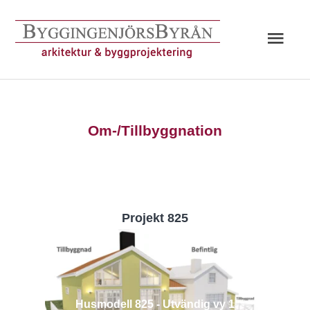
Hoppa
till
Huv
innehåll
Om-/Tillbyggnation
Projekt 825
Husmodell 825 - Utvändig vy 1