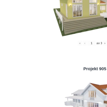
«
‹
av
3
›
Projekt 905