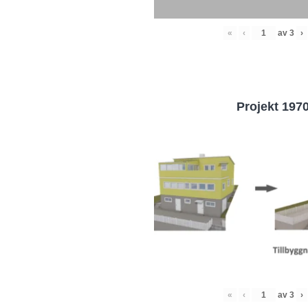
«
‹
av
3
›
Projekt 197
«
‹
av
3
›