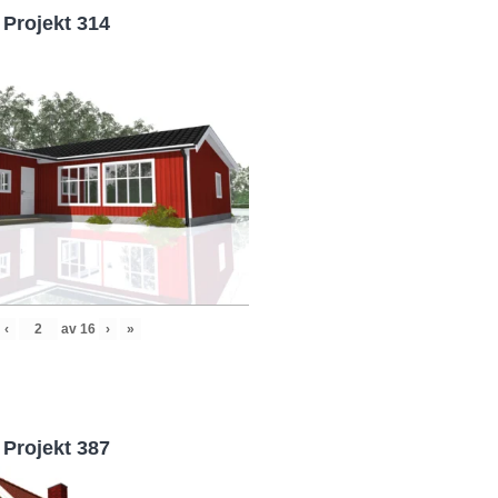
Projekt 314
‹
av
16
›
»
Projekt 387