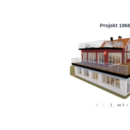
Projekt 196
«
‹
av
3
›