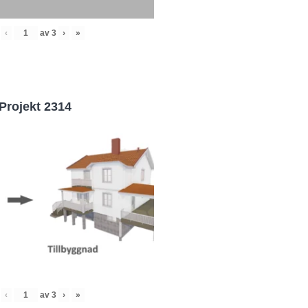
‹
av
3
›
»
Projekt 2314
‹
av
3
›
»