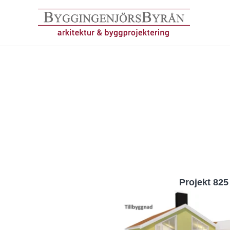
Hoppa
till
innehåll
Projekt 825