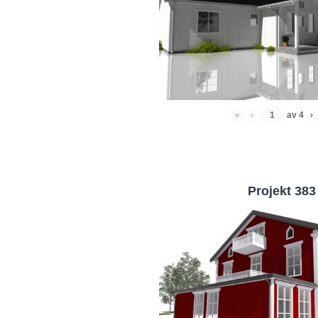
«
‹
av
4
›
Projekt 383