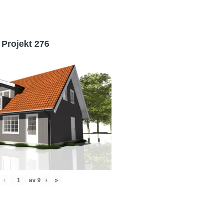
Projekt 276
‹
av
9
›
»