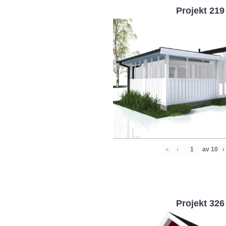
Projekt 219
«
‹
av
10
›
Projekt 326