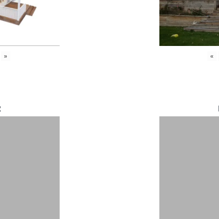
»
«
2