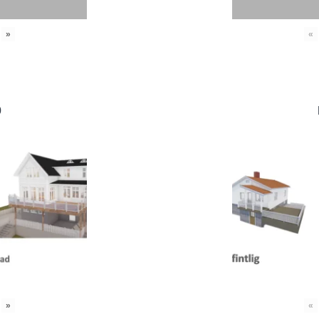
»
«
0
»
«