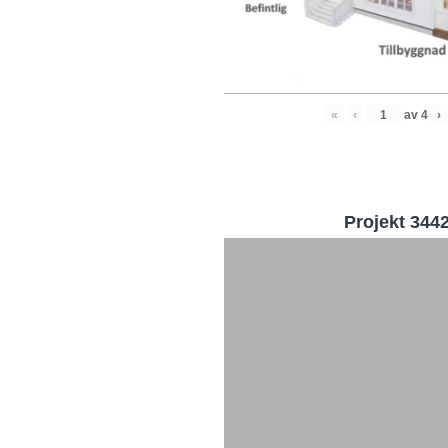
«
‹
av
4
›
Projekt 344