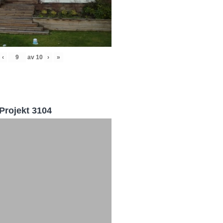
‹
av
10
›
»
Projekt 3104