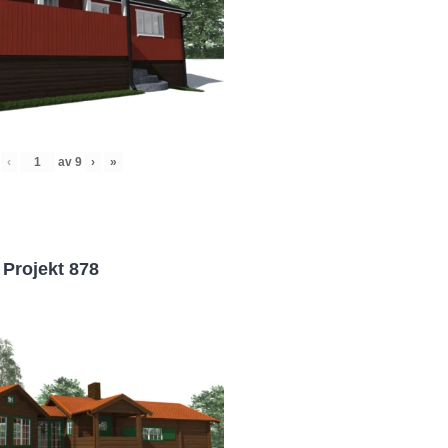
‹
av
9
›
»
Projekt 878