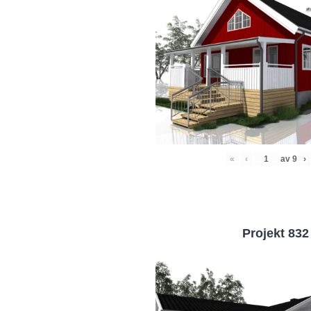
«
‹
av
9
›
Projekt 832