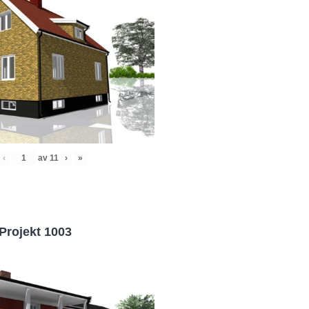
‹
av
11
›
»
Projekt 1003