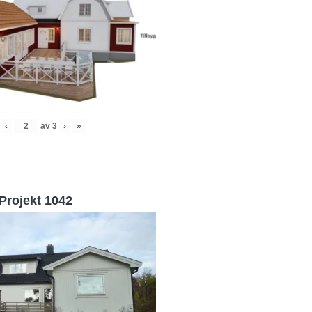
‹
av
3
›
»
Projekt 1042