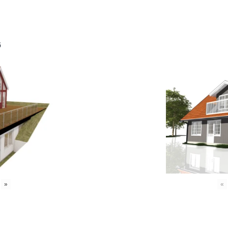
6
»
«