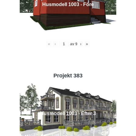
Husmodell 1003 - Före
«
‹
av
9
›
»
Projekt 383
Husmodell 1003 - Efter 3