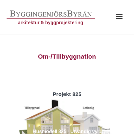
Hoppa
till
Huv
innehåll
Om-/Tillbyggnation
Projekt 825
Husmodell 825 - Utvändig vy 1