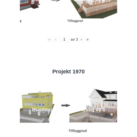
«
‹
av
3
›
»
Projekt 1970
Husmodell 1970 - Utvändig vy 1