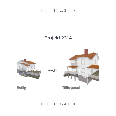
«
‹
av
3
›
»
Projekt 2314
Husmodell 2314 - Utvändig vy 1
«
‹
av
3
›
»