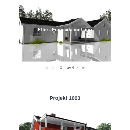
Efter - Framsida mot norr
«
‹
av
4
›
»
Projekt 1003