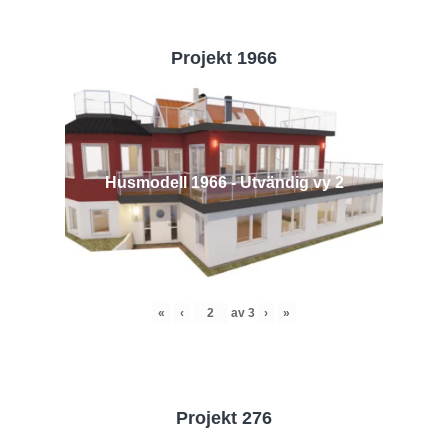
Projekt 1966
Husmodell 1966 - Utvändig vy 2
«
‹
av
3
›
»
Projekt 276