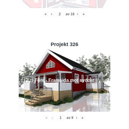
«
‹
av
16
›
»
Projekt 326
Före - Framsida mot sydost
«
‹
av
9
›
»