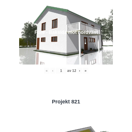
Före - Baksida mot nordväst
«
‹
av
12
›
»
Projekt 821