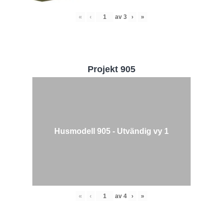
«
‹
av
3
›
»
Projekt 905
Husmodell 905 - Utvändig vy 1
«
‹
av
4
›
»