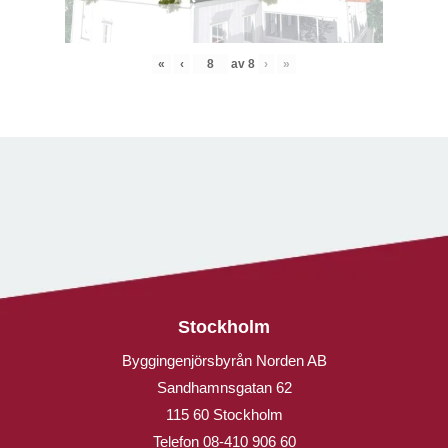
«
‹
av
8
›
»
Stockholm
Byggingenjörsbyrån Norden AB
Sandhamnsgatan 62
115 60 Stockholm
Telefon
08-410 906 60