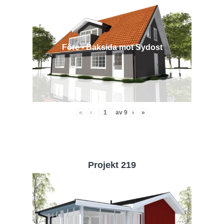
Före - Baksida mot Sydost
«
‹
av
9
›
»
Projekt 219