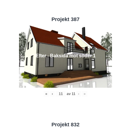
Projekt 387
Efter - Baksida mot söder 1
«
‹
av
11
›
»
Projekt 832