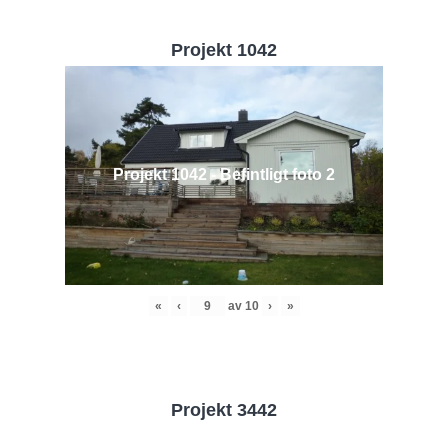
Projekt 1042
Projekt 1042 - Befintligt foto 2
«
‹
av
10
›
»
Projekt 3442