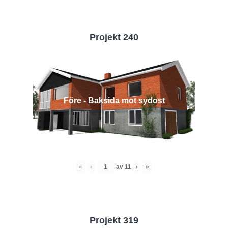
Projekt 240
Före - Baksida mot sydost
«
‹
av
11
›
»
Projekt 319