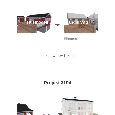
Husmodell 3442 - Utvändig vy 1
«
‹
av
3
›
»
Projekt 3104
Husmodell 3104 - Utvändig vy 1