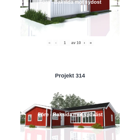
Före - Baksida mot sydost
«
‹
av
10
›
»
Projekt 314
Före - Baksida mot sydväst