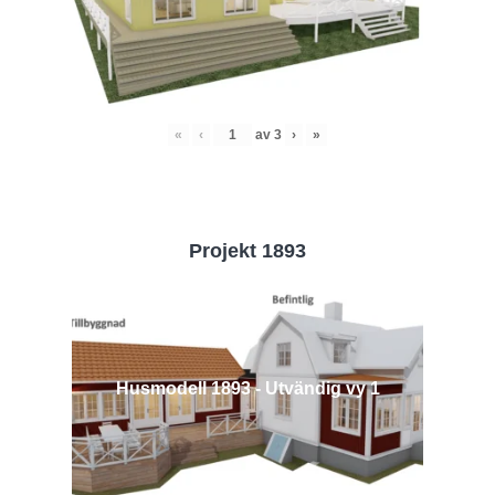
«
‹
av
3
›
»
Projekt 1893
Husmodell 1893 - Utvändig vy 1