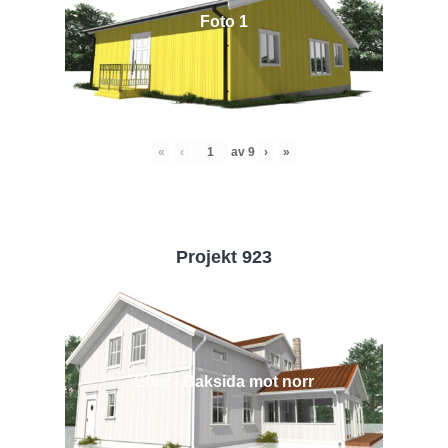
Foto 1
«
‹
av
9
›
»
Projekt 923
Efter - Baksida mot norr