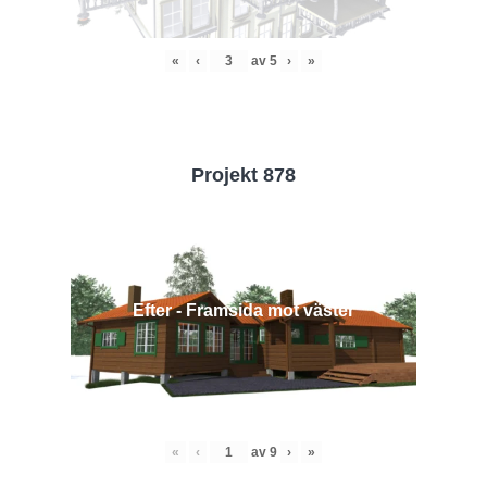
«
‹
av
5
›
»
Projekt 878
Efter - Framsida mot väster
«
‹
av
9
›
»