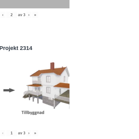
‹
av
3
›
»
Projekt 2314
‹
av
3
›
»