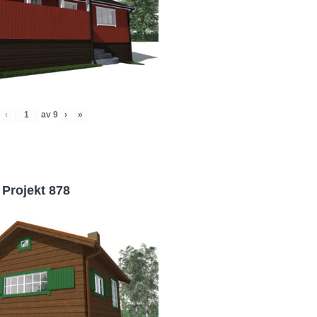
‹
av
9
›
»
Projekt 878