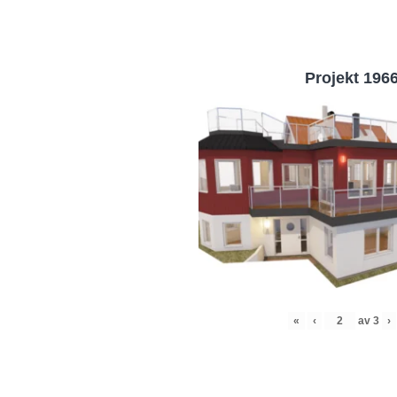
Projekt 196
«
‹
av
3
›