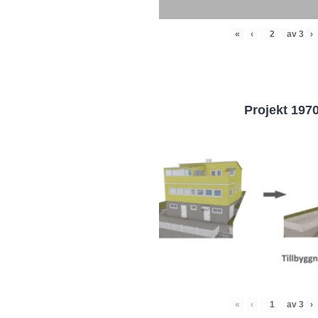
«
‹
av
3
›
Projekt 197
«
‹
av
3
›