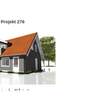
Projekt 276
‹
av
9
›
»