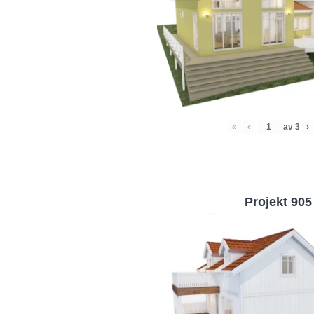
«
‹
av
3
›
Projekt 905