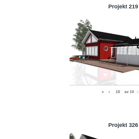
Projekt 219
«
‹
av
10
›
Projekt 326