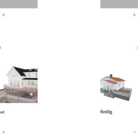
»
«
0
»
«