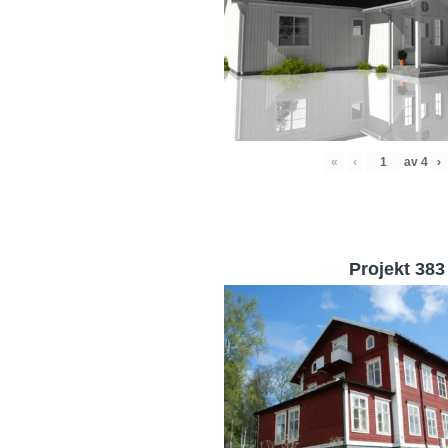
«
‹
av
4
›
Projekt 383