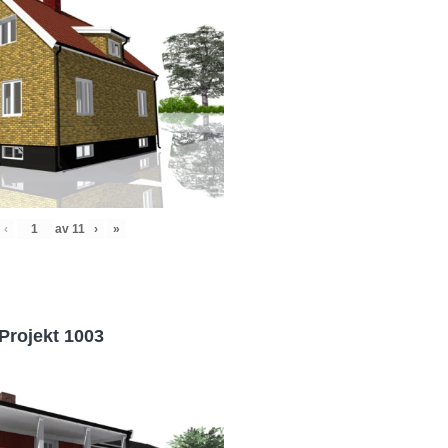
‹
av
11
›
»
Projekt 1003