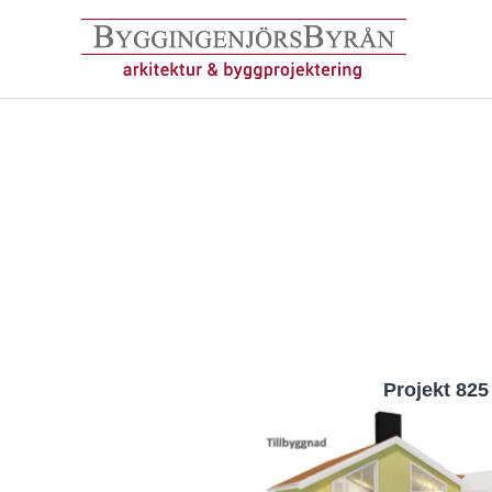
Hoppa
till
innehåll
Projekt 825