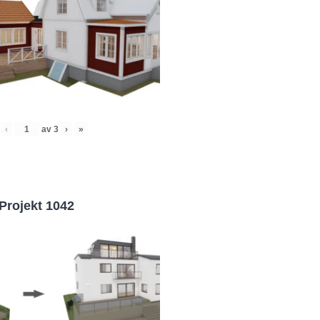
‹
av
3
›
»
Projekt 1042