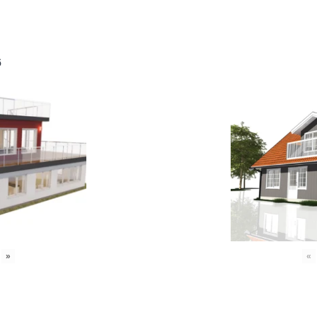
6
»
«