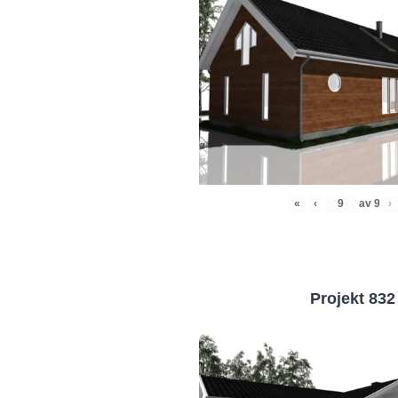
«
‹
av
9
›
Projekt 832