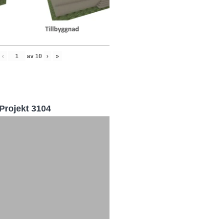
‹
av
10
›
»
Projekt 3104