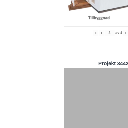
«
‹
av
4
›
Projekt 344