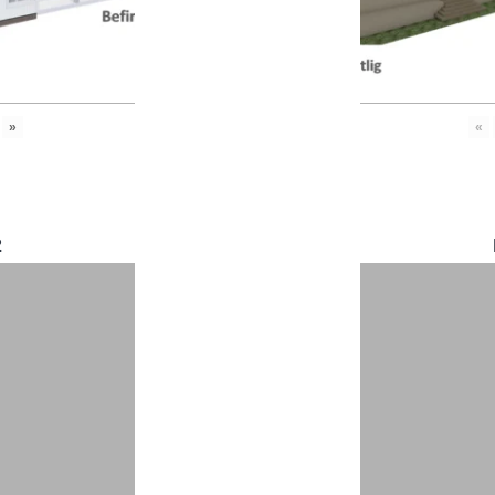
»
«
2