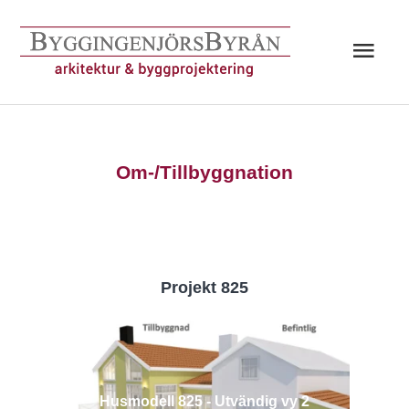
Hoppa
till
Huv
innehåll
Om-/Tillbyggnation
Projekt 825
Husmodell 825 - Utvändig vy 2