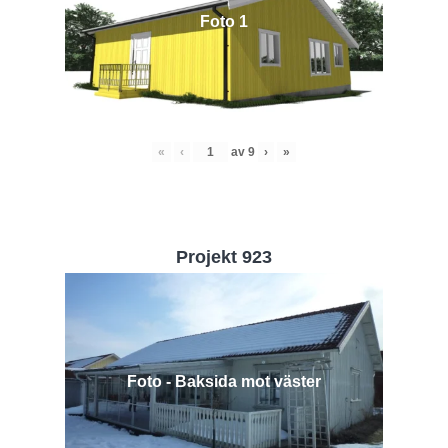
Foto 1
«
‹
av
9
›
»
Projekt 923
Foto - Baksida mot väster