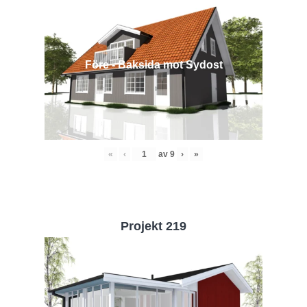
Före - Baksida mot Sydost
«
‹
av
9
›
»
Projekt 219