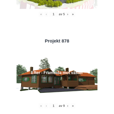
«
‹
av
5
›
»
Projekt 878
Efter - Framsida mot väster
«
‹
av
9
›
»