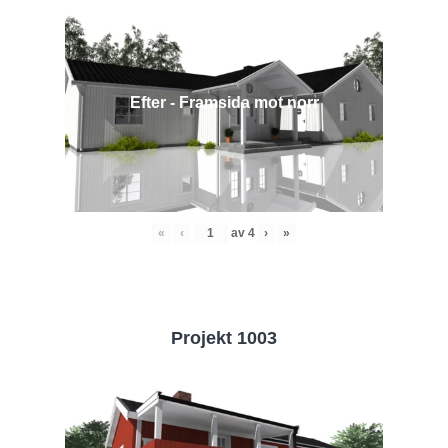
Efter - Framsida mot norr
«
‹
av
4
›
»
Projekt 1003