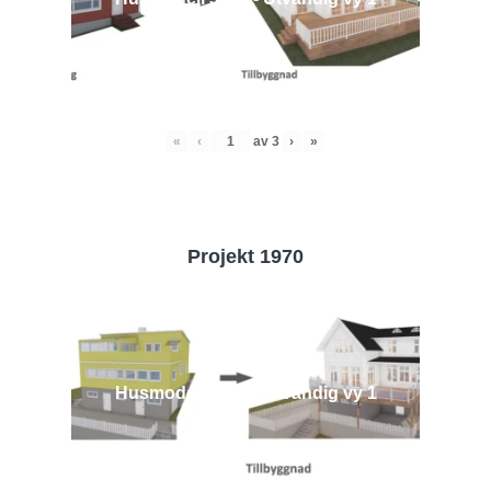
«
‹
av
3
›
»
Projekt 1970
Husmodell 1970 - Utvändig vy 1