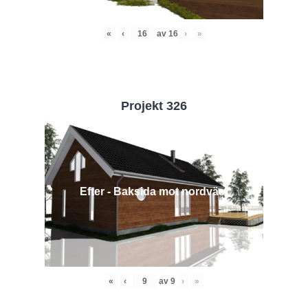
«
‹
av
16
›
»
Projekt 326
Efter - Baksida mot nordväst
«
‹
av
9
›
»