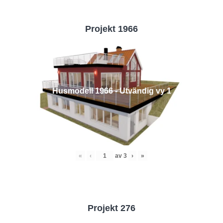
Projekt 1966
Husmodell 1966 - Utvändig vy 1
«
‹
av
3
›
»
Projekt 276