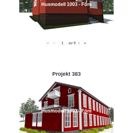
Husmodell 1003 - Före
«
‹
av
9
›
»
Projekt 383
Husmodell 1003 - Före