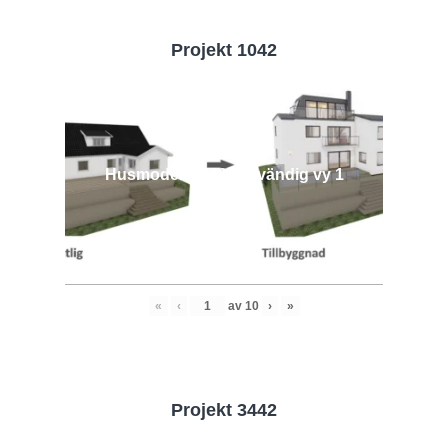
Projekt 1042
Husmodell 1042 - Utvändig vy 1
«
‹
av
10
›
»
Projekt 3442