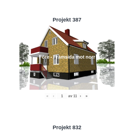
Projekt 387
Före - Framsida mot norr
«
‹
av
11
›
»
Projekt 832