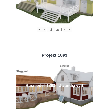
«
‹
av
3
›
»
Projekt 1893
Husmodell 1893 - Utvändig vy 1