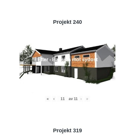
Projekt 240
Efter - Baksida mot sydost
«
‹
av
11
›
»
Projekt 319