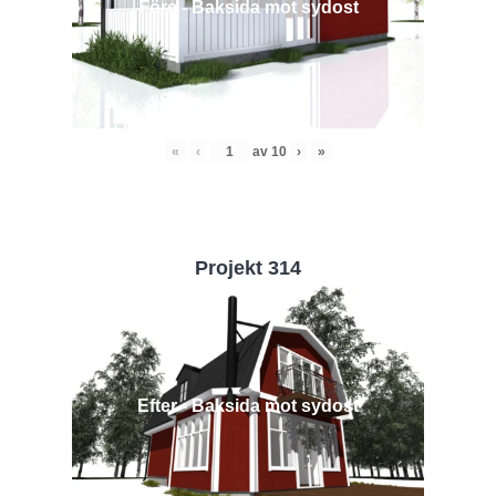
Före - Baksida mot sydost
«
‹
av
10
›
»
Projekt 314
Efter - Baksida mot sydost