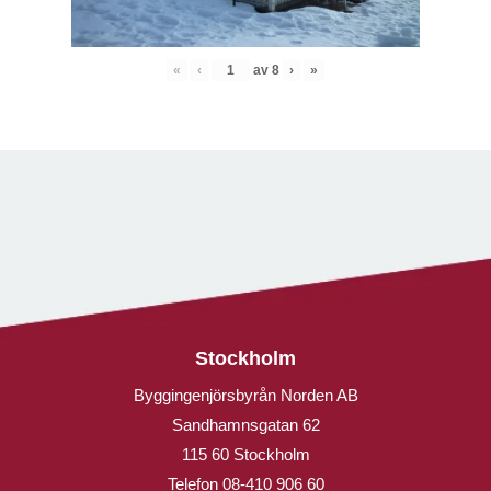
«
‹
av
8
›
»
Stockholm
Byggingenjörsbyrån Norden AB
Sandhamnsgatan 62
115 60 Stockholm
Telefon
08-410 906 60