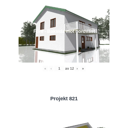
Före - Baksida mot nordväst
«
‹
av
12
›
»
Projekt 821