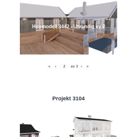
Husmodell 3442 - Utvändig vy 2
«
‹
av
3
›
»
Projekt 3104
Husmodell 3104 - Utvändig vy 1