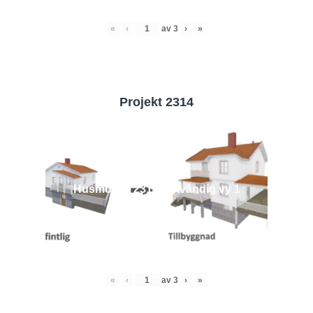
«
‹
av
3
›
»
Projekt 2314
Husmodell 2314 - Utvändig vy 1
«
‹
av
3
›
»