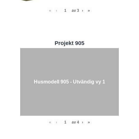
«
‹
av
3
›
»
Projekt 905
Husmodell 905 - Utvändig vy 1
«
‹
av
4
›
»