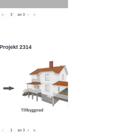
‹
av
3
›
»
Projekt 2314
‹
av
3
›
»