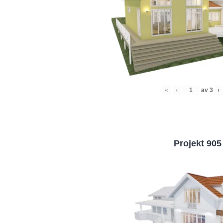
«
‹
av
3
›
Projekt 905