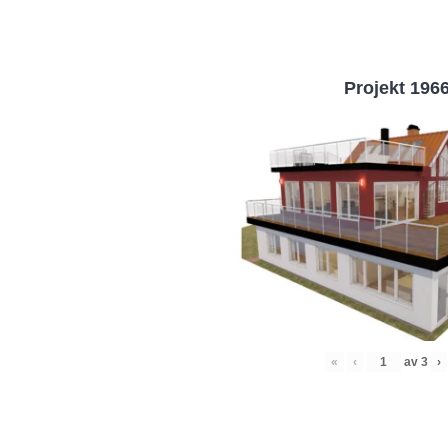
Projekt 196
«
‹
av
3
›