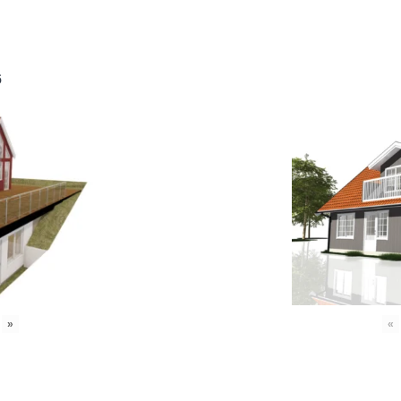
6
»
«