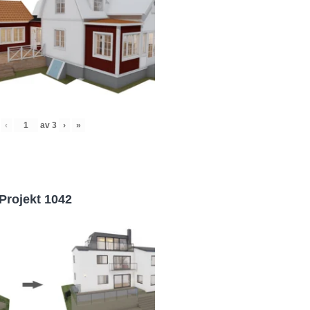
‹
av
3
›
»
Projekt 1042