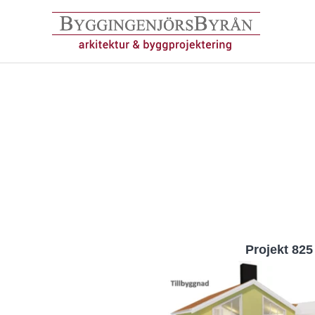
Hoppa
till
innehåll
Projekt 825