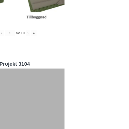
‹
av
10
›
»
Projekt 3104