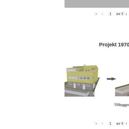
«
‹
av
3
›
Projekt 197
«
‹
av
3
›