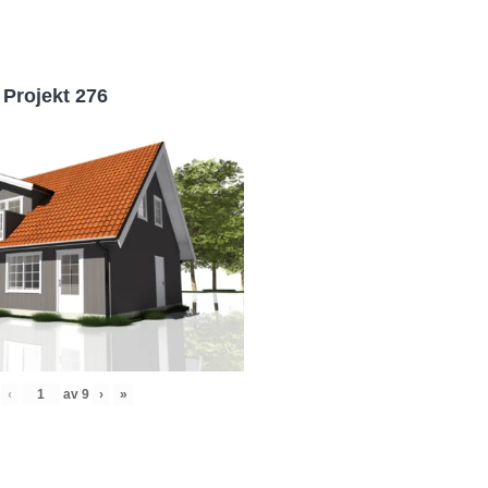
Projekt 276
‹
av
9
›
»