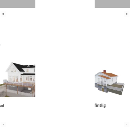
»
«
0
»
«