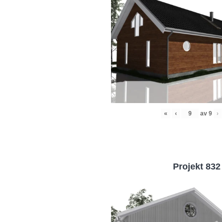
«
‹
av
9
›
Projekt 832