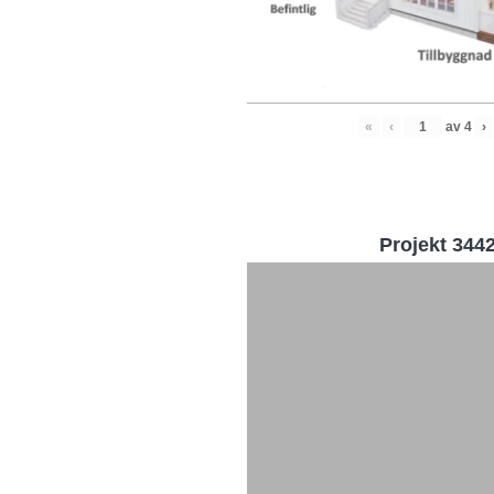
«
‹
av
4
›
Projekt 344