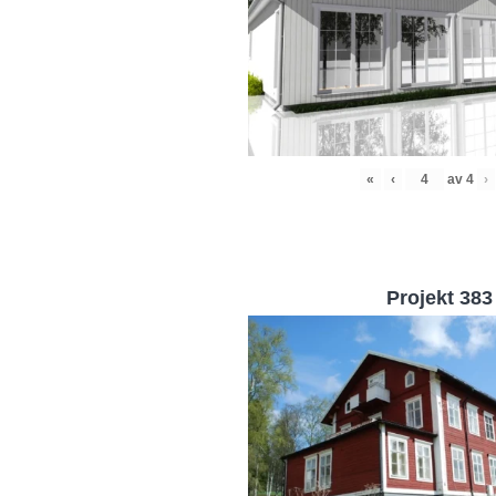
«
‹
av
4
›
Projekt 383