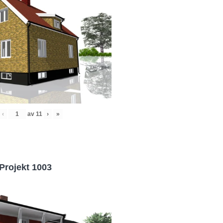
‹
av
11
›
»
Projekt 1003