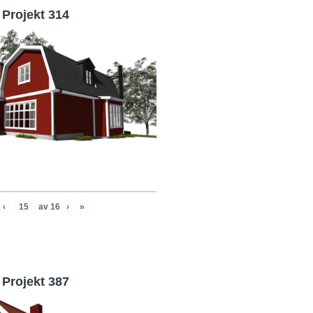
Projekt 314
‹
av
16
›
»
Projekt 387