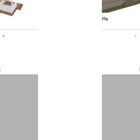
»
«
2