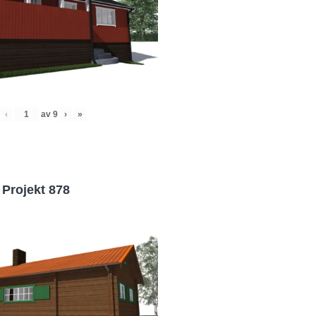
‹
av
9
›
»
Projekt 878