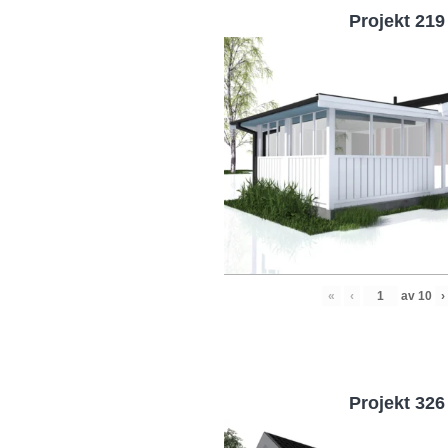
Projekt 219
«
‹
av
10
›
Projekt 326