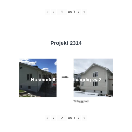
«
‹
av
3
›
»
Projekt 2314
Husmodell 2314 - Utvändig vy 2
«
‹
av
3
›
»