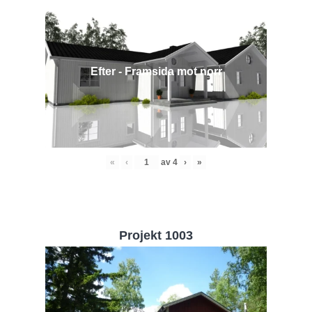
Efter - Framsida mot norr
«
‹
av
4
›
»
Projekt 1003