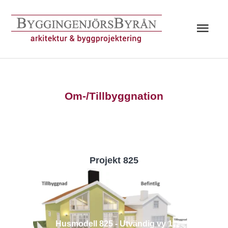
Hoppa
till
Huv
innehåll
Om-/Tillbyggnation
Projekt 825
Husmodell 825 - Utvändig vy 1