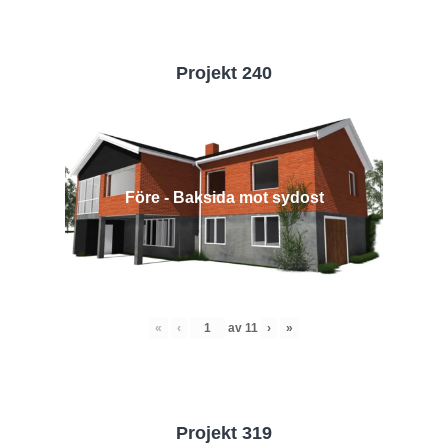
Projekt 240
Före - Baksida mot sydost
«
‹
av
11
›
»
Projekt 319