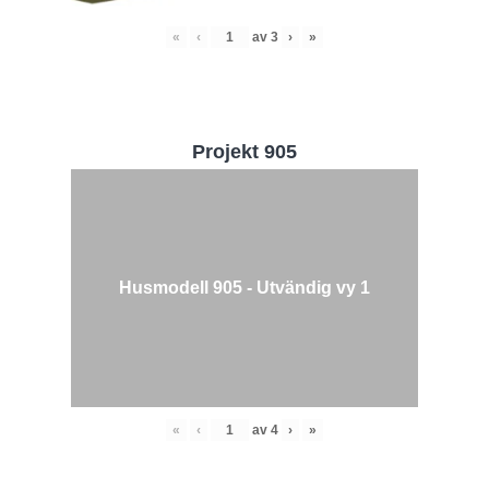
«
‹
av
3
›
»
Projekt 905
Husmodell 905 - Utvändig vy 1
«
‹
av
4
›
»