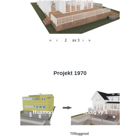
«
‹
av
3
›
»
Projekt 1970
Husmodell 1970 - Utvändig vy 1