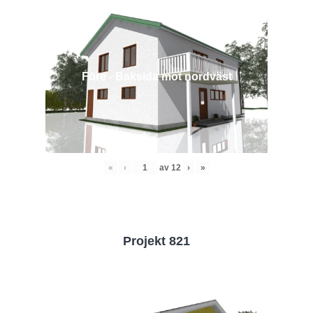
Före - Baksida mot nordväst
«
‹
av
12
›
»
Projekt 821