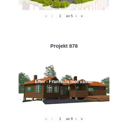
«
‹
av
5
›
»
Projekt 878
Efter - Framsida mot väster
«
‹
av
9
›
»