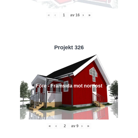
«
‹
av
16
›
»
Projekt 326
Före - Framsida mot nordost
«
‹
av
9
›
»