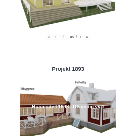
«
‹
av
3
›
»
Projekt 1893
Husmodell 1893 - Utvändig vy 1