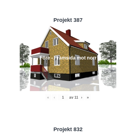
Projekt 387
Före - Framsida mot norr
«
‹
av
11
›
»
Projekt 832