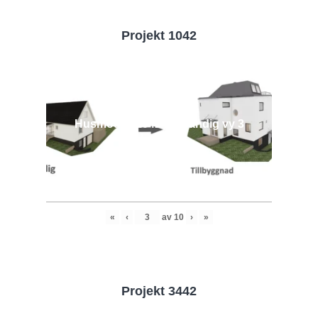
Projekt 1042
Husmodell 1042 - Utvändig vy 3
«
‹
av
10
›
»
Projekt 3442