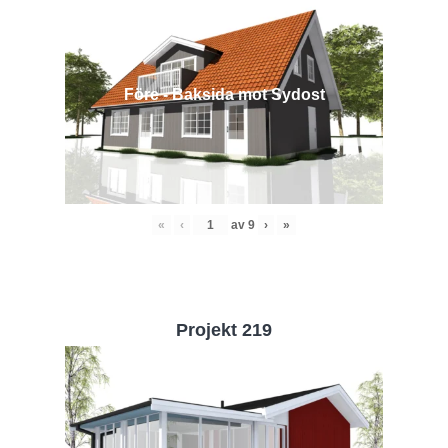
Före - Baksida mot Sydost
«
‹
av
9
›
»
Projekt 219