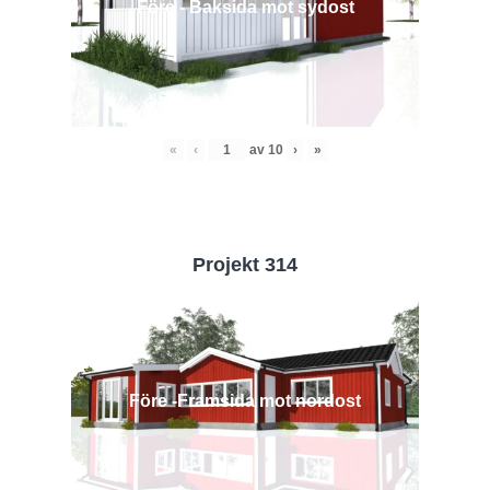
Före - Baksida mot sydost
«
‹
av
10
›
»
Projekt 314
Före -Framsida mot nordost