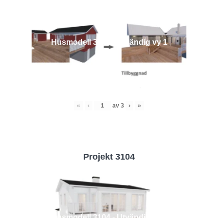
Husmodell 3442 - Utvändig vy 1
«
‹
av
3
›
»
Projekt 3104
Husmodell 3104 - Utvändig vy 2