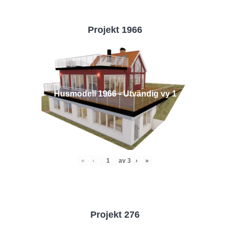
Projekt 1966
Husmodell 1966 - Utvändig vy 1
«
‹
av
3
›
»
Projekt 276