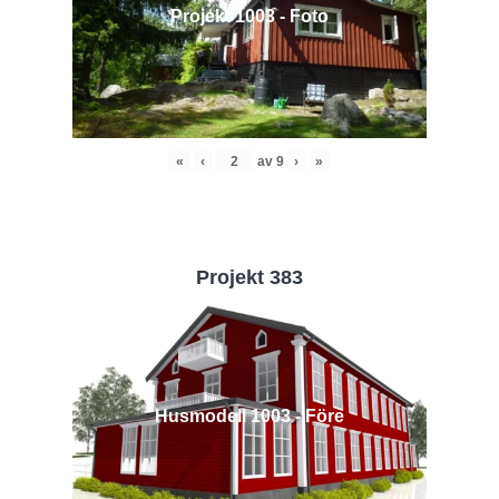
Projekt 1003 - Foto
«
‹
av
9
›
»
Projekt 383
Husmodell 1003 - Före