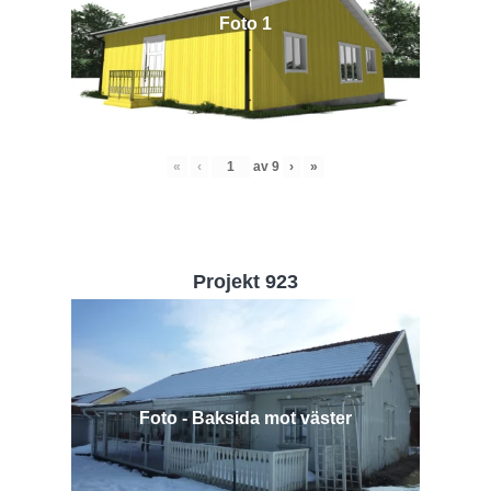
Foto 1
«
‹
av
9
›
»
Projekt 923
Foto - Baksida mot väster