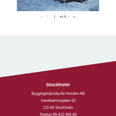
«
‹
av
8
›
»
Stockholm
Byggingenjörsbyrån Norden AB
Sandhamnsgatan 62
115 60 Stockholm
Telefon
08-410 906 60