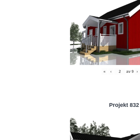
«
‹
av
9
›
Projekt 832