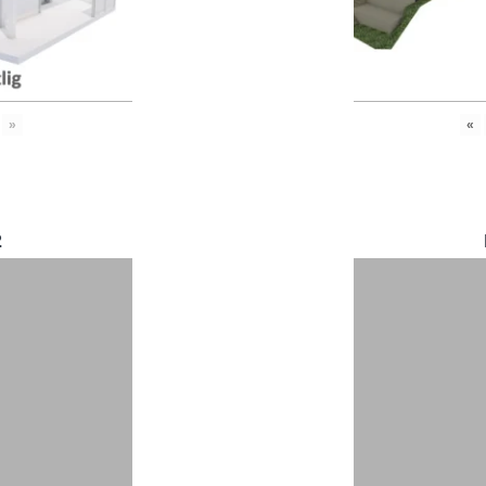
»
«
2