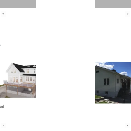
»
«
0
»
«