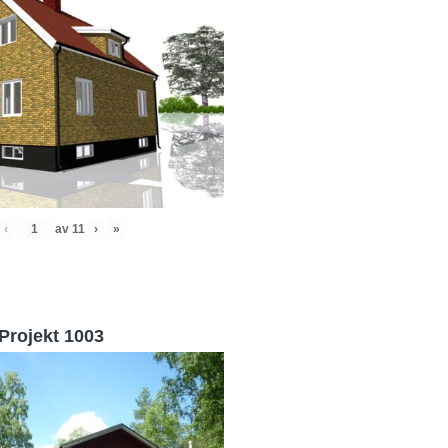
‹
av
11
›
»
Projekt 1003