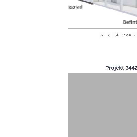
«
‹
av
4
›
Projekt 344