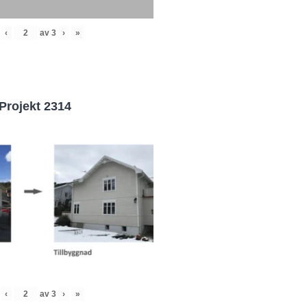
‹
av
3
›
»
Projekt 2314
‹
av
3
›
»