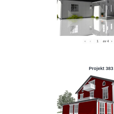
«
‹
av
4
›
Projekt 383