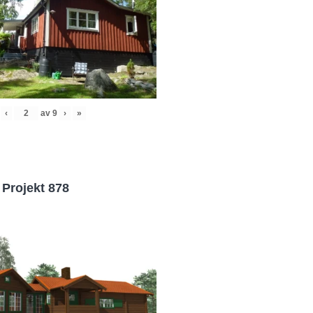
‹
av
9
›
»
Projekt 878