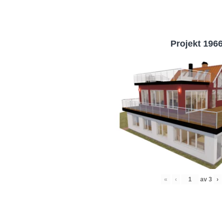
Projekt 196
«
‹
av
3
›