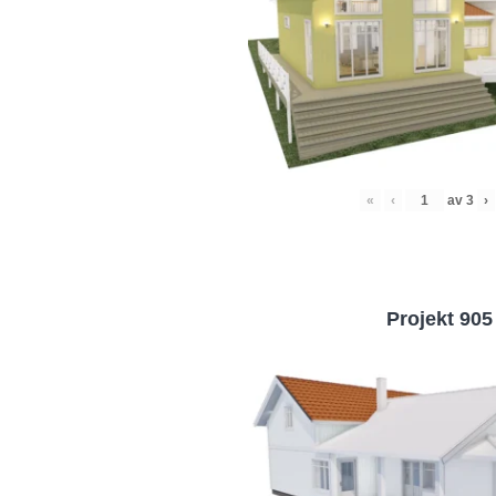
«
‹
av
3
›
Projekt 905