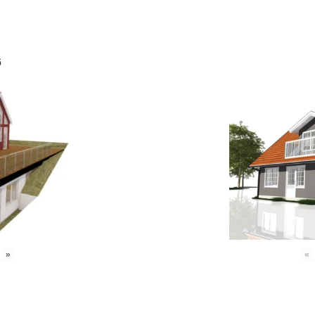
6
»
«