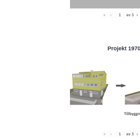
«
‹
av
3
›
Projekt 197
«
‹
av
3
›