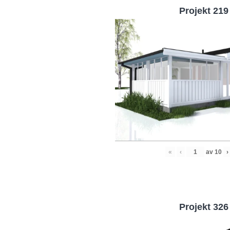
Projekt 219
«
‹
av
10
›
Projekt 326