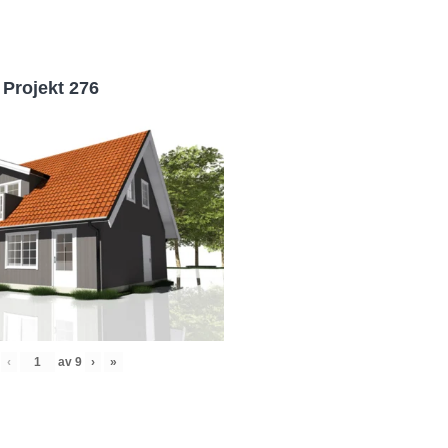
Projekt 276
‹
av
9
›
»