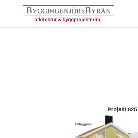
Hoppa
till
innehåll
Projekt 825