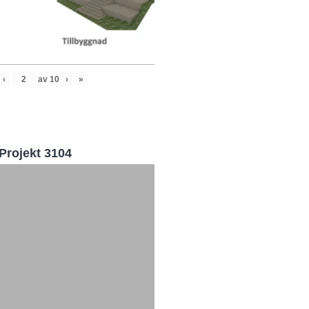
‹
av
10
›
»
Projekt 3104