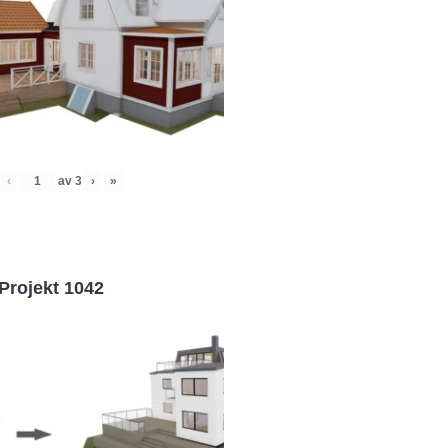
‹
av
3
›
»
Projekt 1042