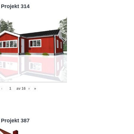
Projekt 314
‹
av
16
›
»
Projekt 387