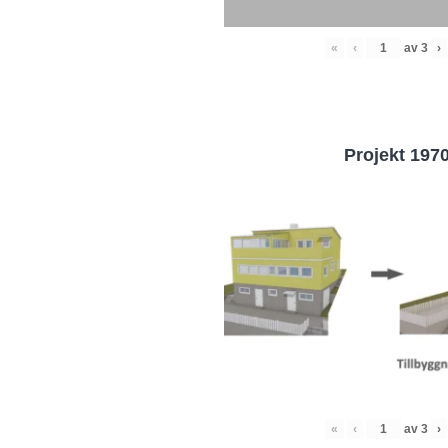
«
‹
av
3
›
Projekt 197
«
‹
av
3
›