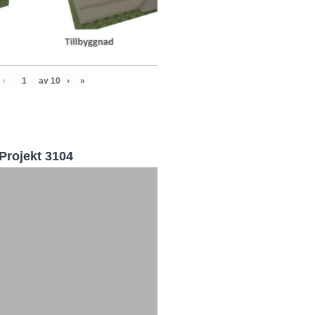
‹
av
10
›
»
Projekt 3104