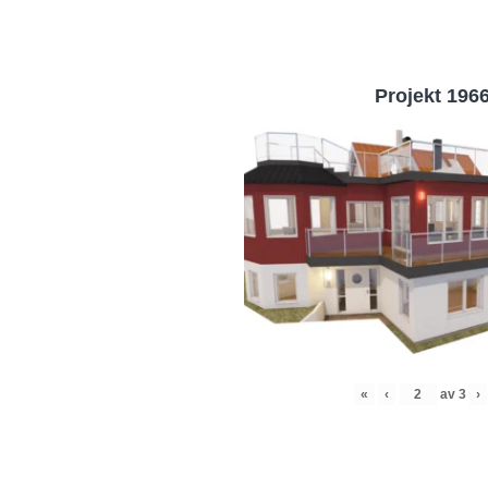
Projekt 196
«
‹
av
3
›