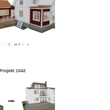
‹
av
3
›
»
Projekt 1042