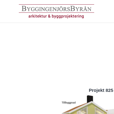
Hoppa
till
innehåll
Projekt 825