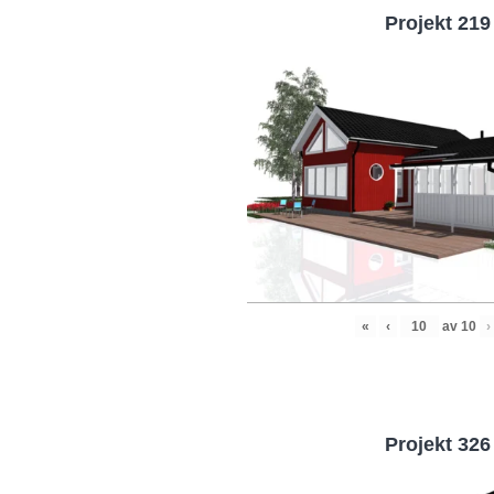
Projekt 219
«
‹
av
10
›
Projekt 326