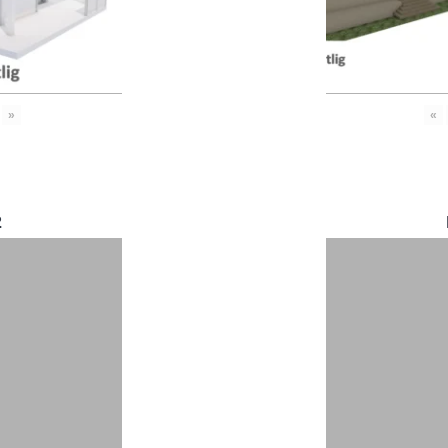
»
«
2