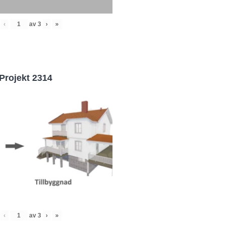
‹
av
3
›
»
Projekt 2314
‹
av
3
›
»