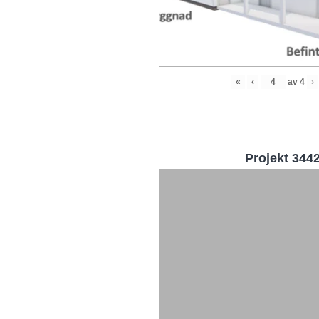
«
‹
av
4
›
Projekt 344