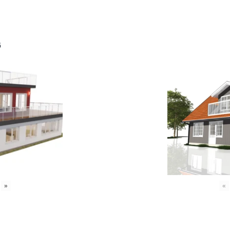
6
»
«