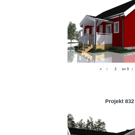
«
‹
av
9
›
Projekt 832