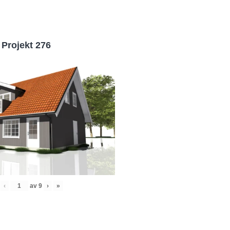
Projekt 276
‹
av
9
›
»