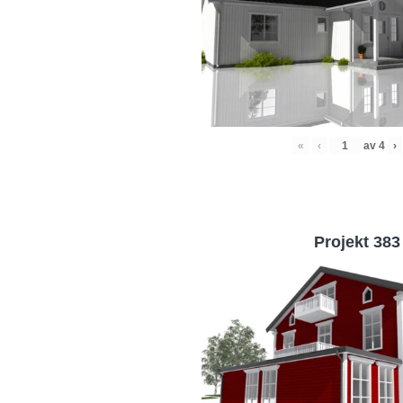
«
‹
av
4
›
Projekt 383