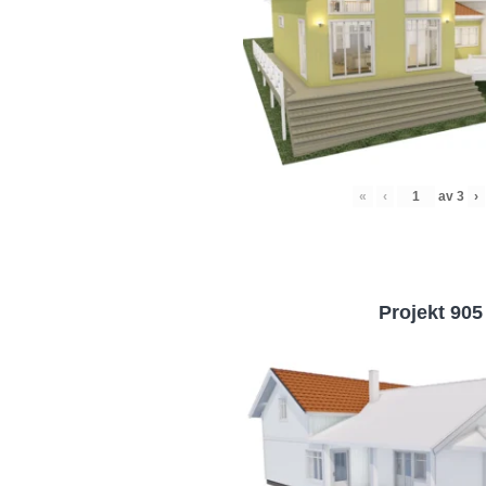
«
‹
av
3
›
Projekt 905