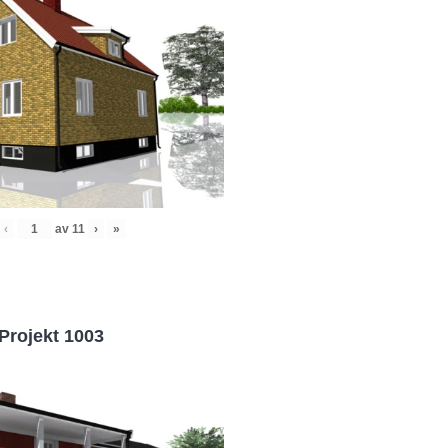
‹
av
11
›
»
Projekt 1003