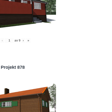
‹
av
9
›
»
Projekt 878