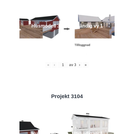
Husmodell 3442 - Utvändig vy 1
«
‹
av
3
›
»
Projekt 3104
Husmodell 3104 - Utvändig vy 1