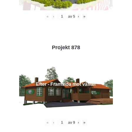
«
‹
av
5
›
»
Projekt 878
Efter - Framsida mot väster
«
‹
av
9
›
»