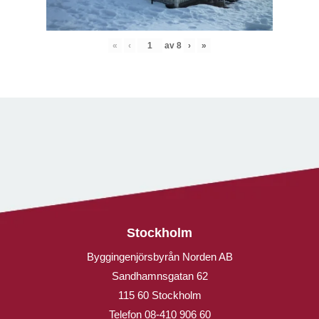
«
‹
av
8
›
»
Stockholm
Byggingenjörsbyrån Norden AB
Sandhamnsgatan 62
115 60 Stockholm
Telefon
08-410 906 60