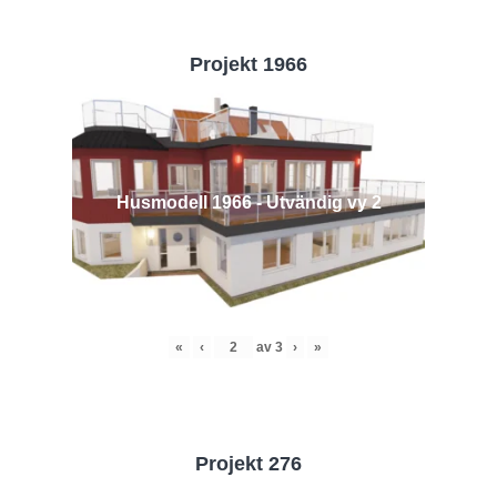
Projekt 1966
Husmodell 1966 - Utvändig vy 2
«
‹
av
3
›
»
Projekt 276