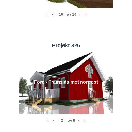
«
‹
av
16
›
»
Projekt 326
Före - Framsida mot nordost
«
‹
av
9
›
»