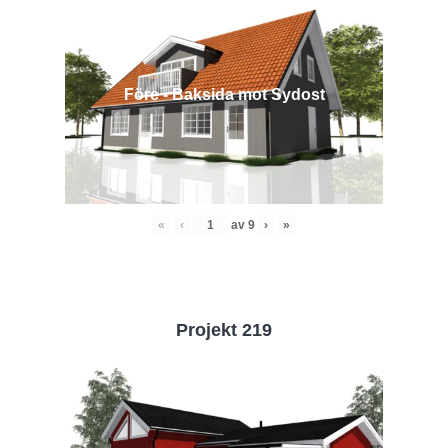
Före - Baksida mot Sydost
«
‹
av
9
›
»
Projekt 219