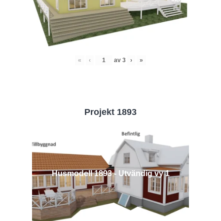
«
‹
av
3
›
»
Projekt 1893
Husmodell 1893 - Utvändig vy 1