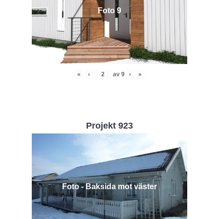
Foto 9
«
‹
av
9
›
»
Projekt 923
Foto - Baksida mot väster