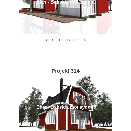
Efter - Baksida mot sydost
«
‹
av
10
›
»
Projekt 314
Efter - Baksida mot sydost