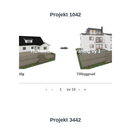
Projekt 1042
Husmodell 1042 - Utvändig vy 1
«
‹
av
10
›
»
Projekt 3442