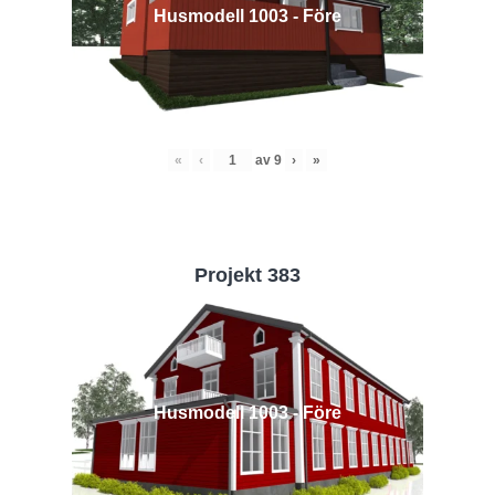
Husmodell 1003 - Före
«
‹
av
9
›
»
Projekt 383
Husmodell 1003 - Före