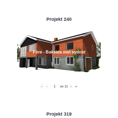
Projekt 240
Före - Baksida mot sydost
«
‹
av
11
›
»
Projekt 319