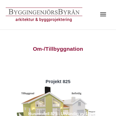
Hoppa
till
Huv
innehåll
Om-/Tillbyggnation
Projekt 825
Husmodell 825 - Utvändig vy 1