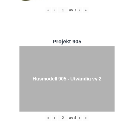
«
‹
av
3
›
»
Projekt 905
Husmodell 905 - Utvändig vy 2
«
‹
av
4
›
»