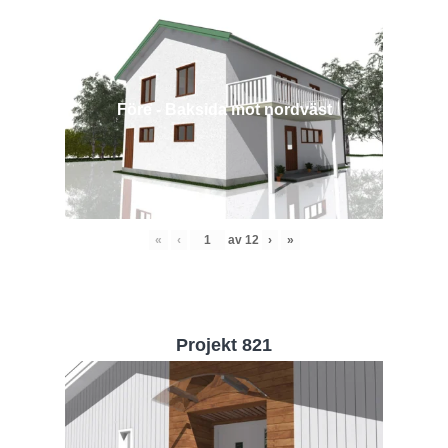
Före - Baksida mot nordväst
«
‹
av
12
›
»
Projekt 821