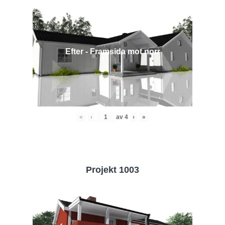
Efter - Framsida mot norr
«
‹
av
4
›
»
Projekt 1003