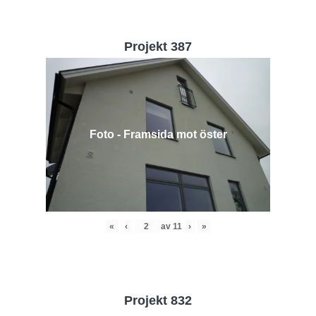
Projekt 387
Foto - Framsida mot öster
«
‹
av
11
›
»
Projekt 832