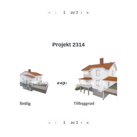
«
‹
av
3
›
»
Projekt 2314
Husmodell 2314 - Utvändig vy 1
«
‹
av
3
›
»