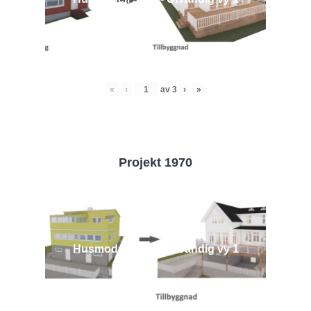
«
‹
av
3
›
»
Projekt 1970
Husmodell 1970 - Utvändig vy 1