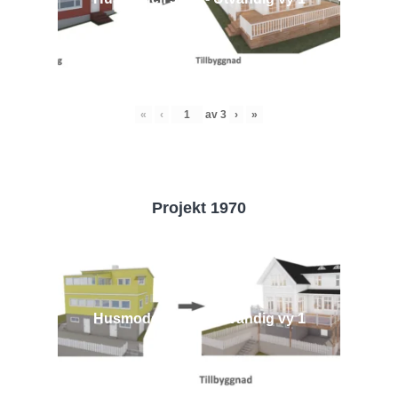
«
‹
av
3
›
»
Projekt 1970
Husmodell 1970 - Utvändig vy 1