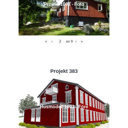
Projekt 1003 - Foto
«
‹
av
9
›
»
Projekt 383
Husmodell 1003 - Före