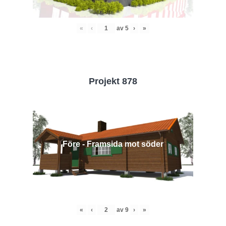
«
‹
av
5
›
»
Projekt 878
Före - Framsida mot söder
«
‹
av
9
›
»