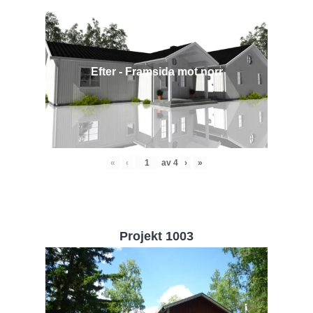
Efter - Framsida mot norr
«
‹
av
4
›
»
Projekt 1003