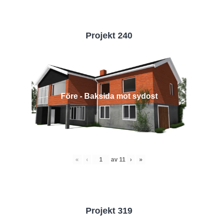
Projekt 240
Före - Baksida mot sydost
«
‹
av
11
›
»
Projekt 319