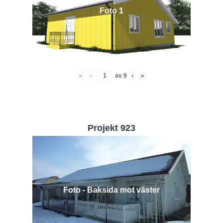
Foto 1
«
‹
av
9
›
»
Projekt 923
Foto - Baksida mot väster