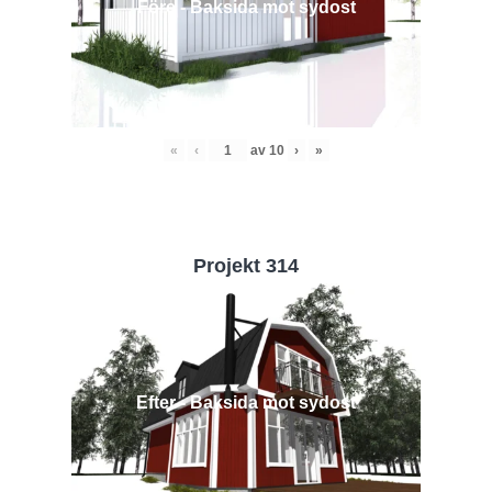
Före - Baksida mot sydost
«
‹
av
10
›
»
Projekt 314
Efter - Baksida mot sydost