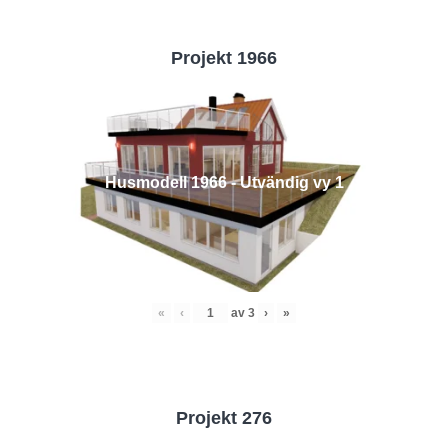
Projekt 1966
Husmodell 1966 - Utvändig vy 1
«
‹
av
3
›
»
Projekt 276