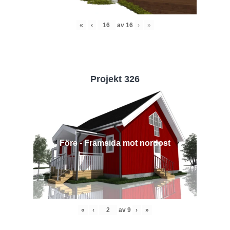
«
‹
av
16
›
»
Projekt 326
Före - Framsida mot nordost
«
‹
av
9
›
»