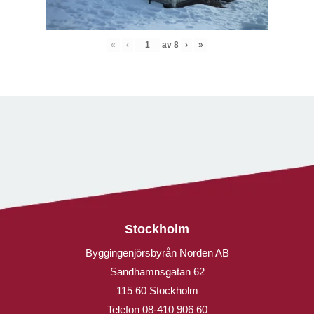
«
‹
av
8
›
»
Stockholm
Byggingenjörsbyrån Norden AB
Sandhamnsgatan 62
115 60 Stockholm
Telefon
08-410 906 60