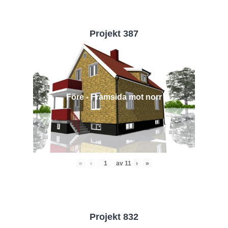
Projekt 387
Före - Framsida mot norr
«
‹
av
11
›
»
Projekt 832