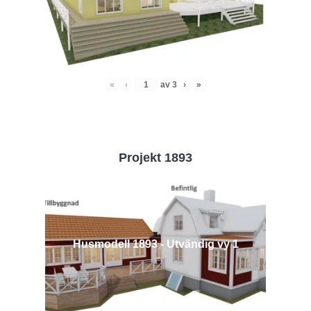
«
‹
av
3
›
»
Projekt 1893
Husmodell 1893 - Utvändig vy 1