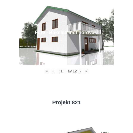
Före - Baksida mot nordväst
«
‹
av
12
›
»
Projekt 821