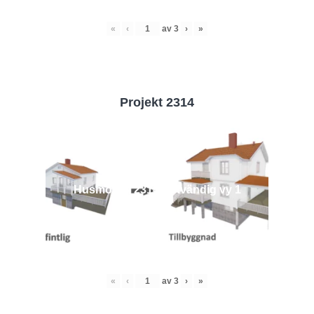
«
‹
av
3
›
»
Projekt 2314
Husmodell 2314 - Utvändig vy 1
«
‹
av
3
›
»