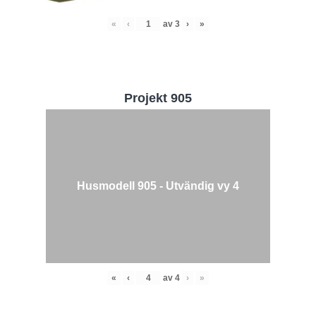
«
‹
av
3
›
»
Projekt 905
Husmodell 905 - Utvändig vy 4
«
‹
av
4
›
»