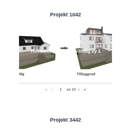
Projekt 1042
Husmodell 1042 - Utvändig vy 1
«
‹
av
10
›
»
Projekt 3442