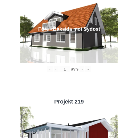
Före - Baksida mot Sydost
«
‹
av
9
›
»
Projekt 219