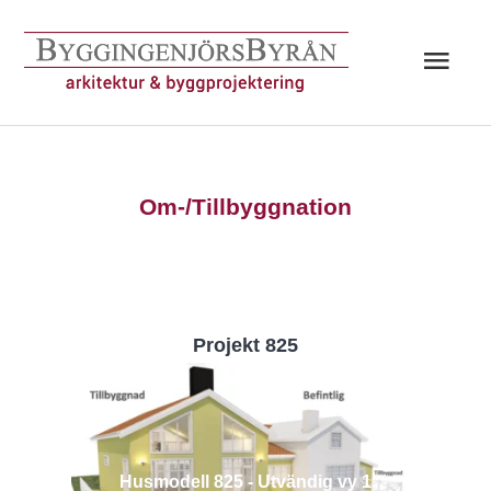
Hoppa
till
Huv
innehåll
Om-/Tillbyggnation
Projekt 825
Husmodell 825 - Utvändig vy 1