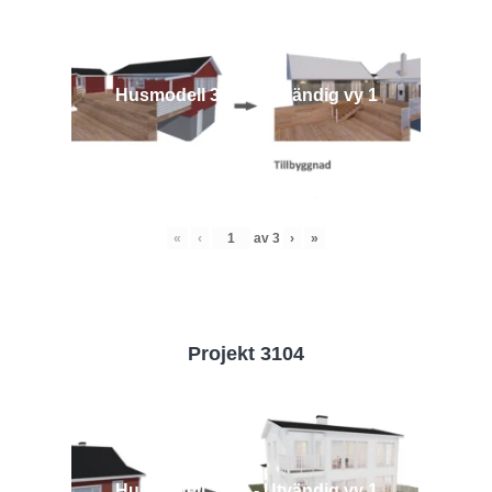
Husmodell 3442 - Utvändig vy 1
«
‹
av
3
›
»
Projekt 3104
Husmodell 3104 - Utvändig vy 1