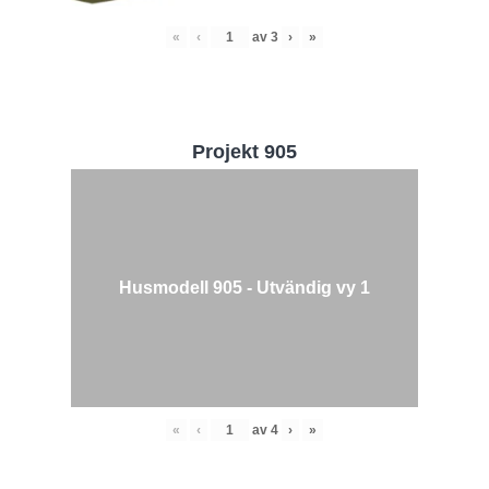
«
‹
av
3
›
»
Projekt 905
Husmodell 905 - Utvändig vy 1
«
‹
av
4
›
»