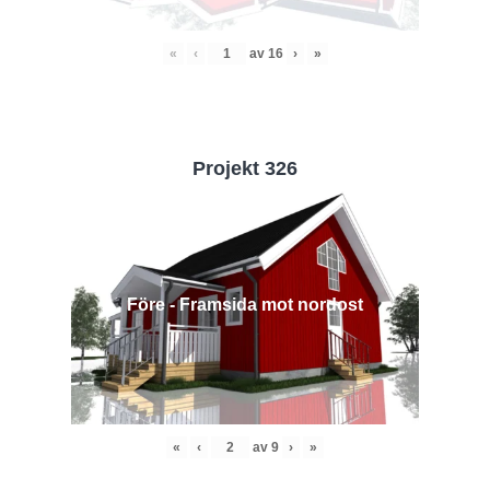
«
‹
av
16
›
»
Projekt 326
Före - Framsida mot nordost
«
‹
av
9
›
»