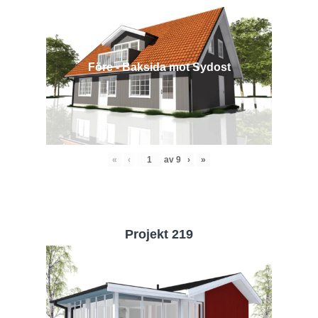
Före - Baksida mot Sydost
«
‹
av
9
›
»
Projekt 219