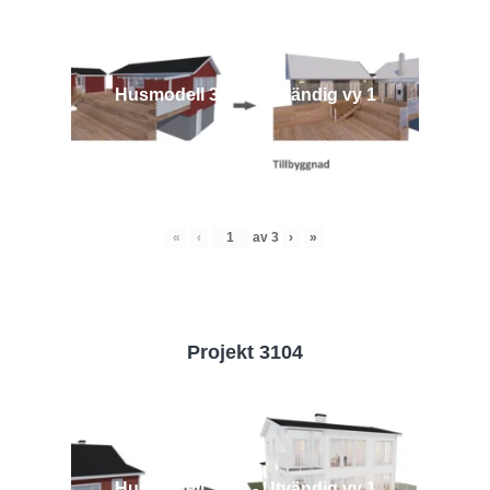
Husmodell 3442 - Utvändig vy 1
«
‹
av
3
›
»
Projekt 3104
Husmodell 3104 - Utvändig vy 1