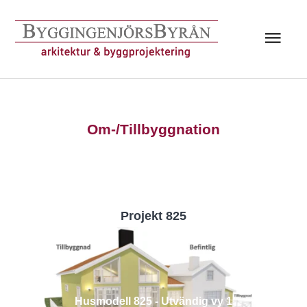
Hoppa
till
Huv
innehåll
Om-/Tillbyggnation
Projekt 825
Husmodell 825 - Utvändig vy 1