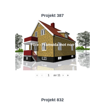
Projekt 387
Före - Framsida mot norr
«
‹
av
11
›
»
Projekt 832