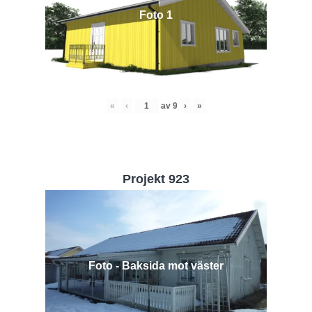
Foto 1
«
‹
av
9
›
»
Projekt 923
Foto - Baksida mot väster