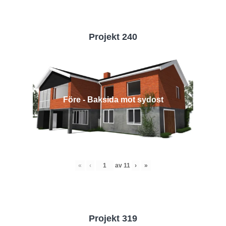
Projekt 240
Före - Baksida mot sydost
«
‹
av
11
›
»
Projekt 319