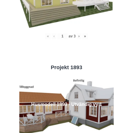
«
‹
av
3
›
»
Projekt 1893
Husmodell 1893 - Utvändig vy 1