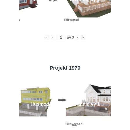
«
‹
av
3
›
»
Projekt 1970
Husmodell 1970 - Utvändig vy 1