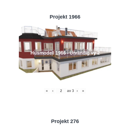
Projekt 1966
Husmodell 1966 - Utvändig vy 2
«
‹
av
3
›
»
Projekt 276