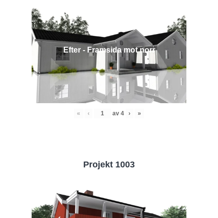
Efter - Framsida mot norr
«
‹
av
4
›
»
Projekt 1003