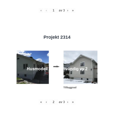
«
‹
av
3
›
»
Projekt 2314
Husmodell 2314 - Utvändig vy 2
«
‹
av
3
›
»