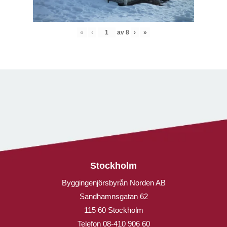
«
‹
av
8
›
»
Stockholm
Byggingenjörsbyrån Norden AB
Sandhamnsgatan 62
115 60 Stockholm
Telefon
08-410 906 60