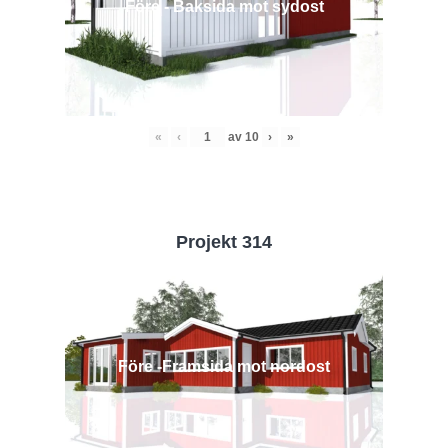
Före - Baksida mot sydost
«
‹
av
10
›
»
Projekt 314
Före -Framsida mot nordost