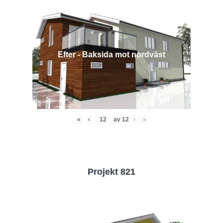
Efter - Baksida mot nordväst
«
‹
av
12
›
»
Projekt 821