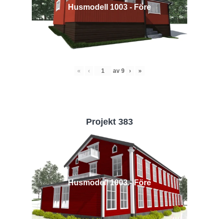
Husmodell 1003 - Före
«
‹
av
9
›
»
Projekt 383
Husmodell 1003 - Före