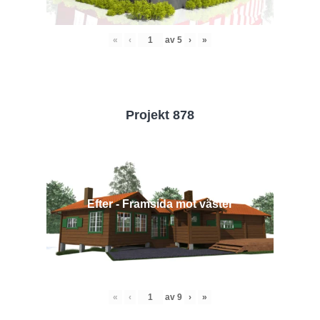
«
‹
av
5
›
»
Projekt 878
Efter - Framsida mot väster
«
‹
av
9
›
»