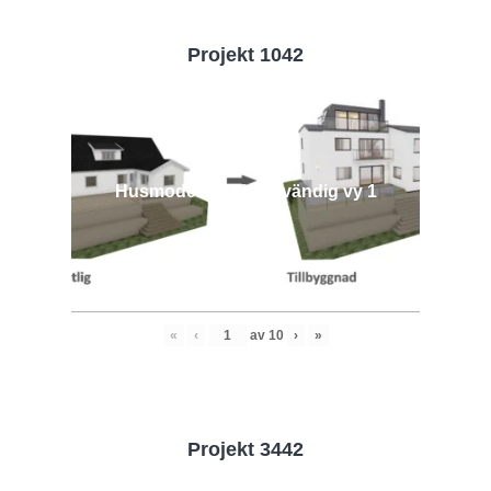
Projekt 1042
Husmodell 1042 - Utvändig vy 1
«
‹
av
10
›
»
Projekt 3442