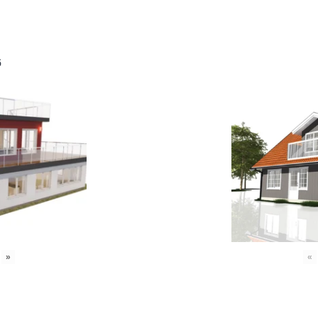
6
»
«