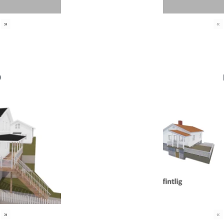
»
«
0
»
«