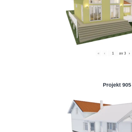
«
‹
av
3
›
Projekt 905