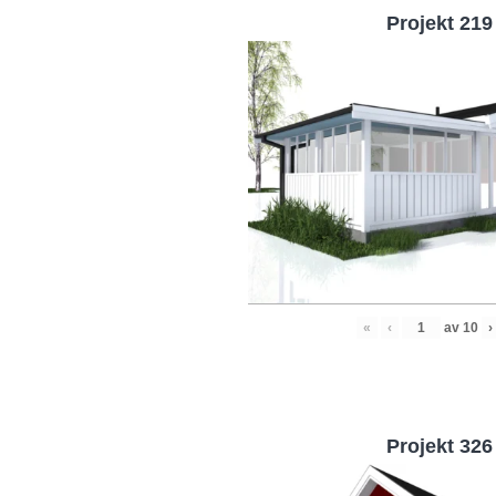
Projekt 219
«
‹
av
10
›
Projekt 326