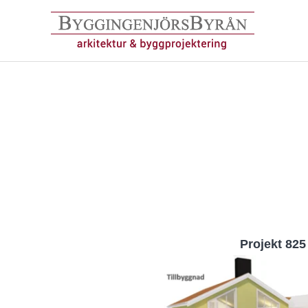
Hoppa
till
innehåll
Projekt 825