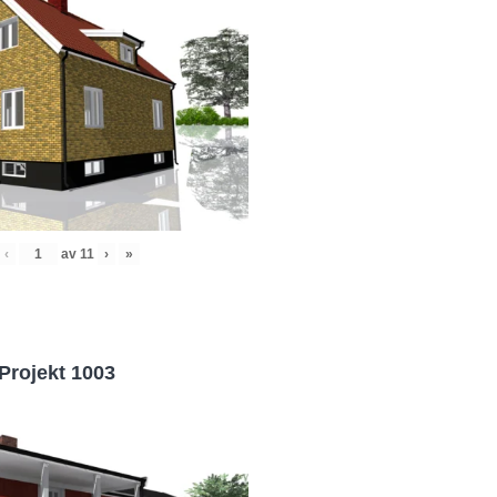
‹
av
11
›
»
Projekt 1003