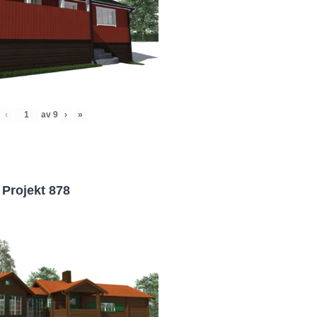
‹
av
9
›
»
Projekt 878