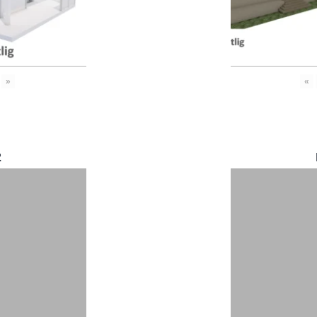
»
«
2