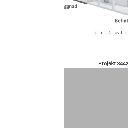
«
‹
av
4
›
Projekt 344