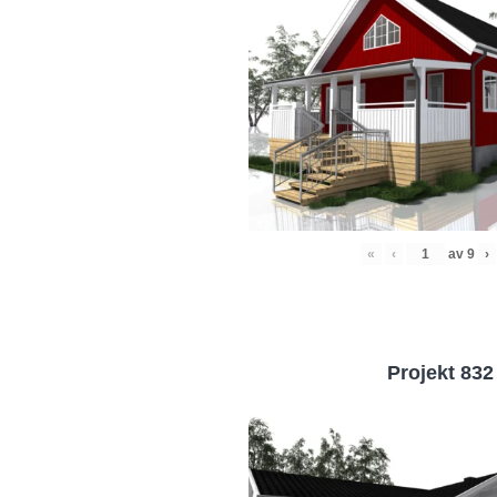
«
‹
av
9
›
Projekt 832