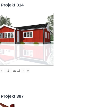
Projekt 314
‹
av
16
›
»
Projekt 387