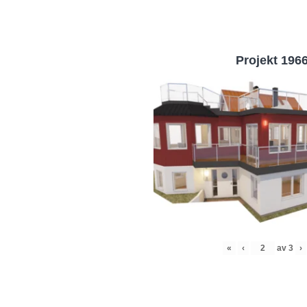
Projekt 196
«
‹
av
3
›