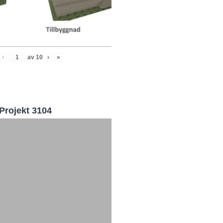
‹
av
10
›
»
Projekt 3104