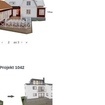
‹
av
3
›
»
Projekt 1042