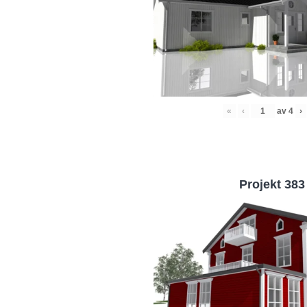
«
‹
av
4
›
Projekt 383