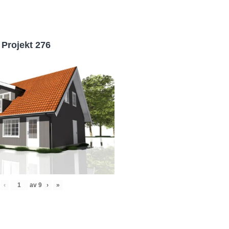
Projekt 276
‹
av
9
›
»