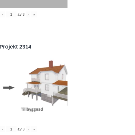
‹
av
3
›
»
Projekt 2314
‹
av
3
›
»