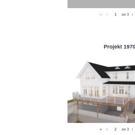
«
‹
av
3
›
Projekt 197
«
‹
av
3
›