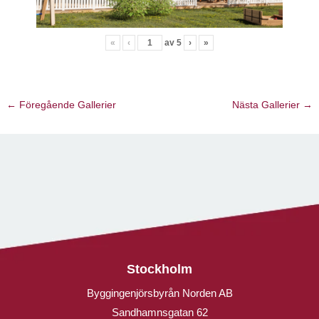
«
‹
av
5
›
»
←
Föregående Gallerier
Nästa Gallerier
→
Stockholm
Byggingenjörsbyrån Norden AB
Sandhamnsgatan 62