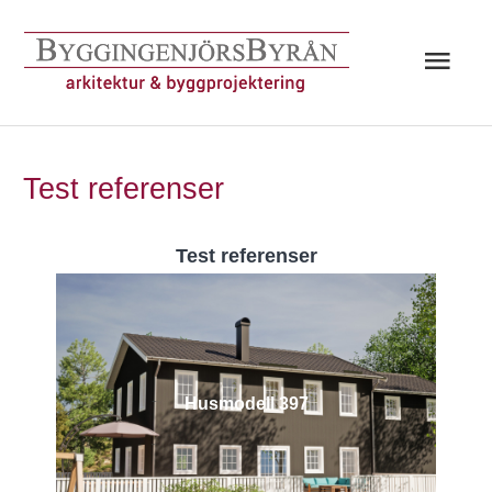
Hoppa
till
Huv
innehåll
Test referenser
Test referenser
Husmodell 397