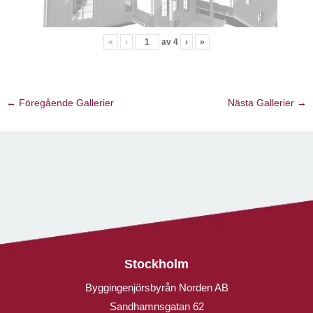
«
‹
av
4
›
»
←
Föregående Gallerier
Nästa Gallerier
→
Stockholm
Byggingenjörsbyrån Norden AB
Sandhamnsgatan 62