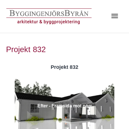
Hoppa
till
Huv
innehåll
Projekt 832
Projekt 832
Efter - Framsida mot norr