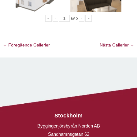
«
‹
av
5
›
»
←
Föregående Gallerier
Nästa Gallerier
→
Stockholm
Byggingenjörsbyrån Norden AB
Sandhamnsgatan 62