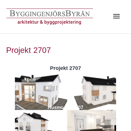
Hoppa
till
Huv
innehåll
Projekt 2707
Projekt 2707
Husmodell 2707