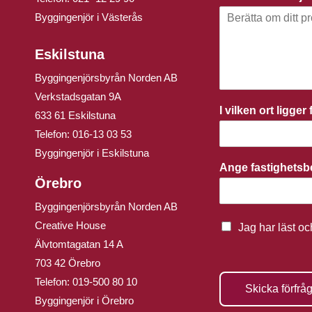
Byggingenjör i Västerås
Eskilstuna
Byggingenjörsbyrån Norden AB
Verkstadsgatan 9A
I vilken ort ligge
633 61 Eskilstuna
Telefon:
016-13 03 53
Byggingenjör i Eskilstuna
Ange fastighets
Örebro
Byggingenjörsbyrån Norden AB
Creative House
Jag har läst o
Älvtomtagatan 14 A
703 42 Örebro
Telefon:
019-500 80 10
Skicka förfrå
Byggingenjör i Örebro