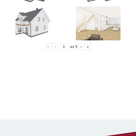
«
‹
av
5
›
»