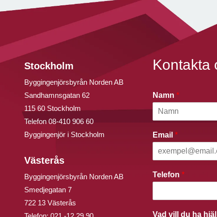
Kontakta 
Stockholm
Byggingenjörsbyrån Norden AB
Sandhamnsgatan 62
Namn
*
115 60 Stockholm
Telefon
08-410 906 60
Byggingenjör i Stockholm
Email
*
Västerås
Telefon
*
Byggingenjörsbyrån Norden AB
Smedjegatan 7
722 13 Västerås
Vad vill du ha hj
Telefon:
021 -12 29 90