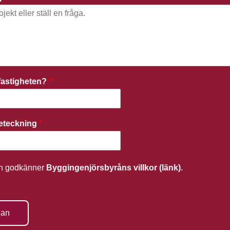
r fastigheten?
*
beteckning
*
ch godkänner
Byggingenjörsbyråns villkor (länk).
gan