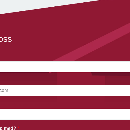
oss
älp med?
*