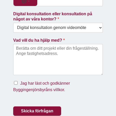
N
o
Digital konsultation eller konsultation på
c
något av våra kontor?
*
o
u
n
Vad vill du ha hjälp med?
*
t
r
y
s
e
l
e
Jag har läst och godkänner
c
Byggingenjörsbyråns villkor.
t
e
d
Skicka förfrågan