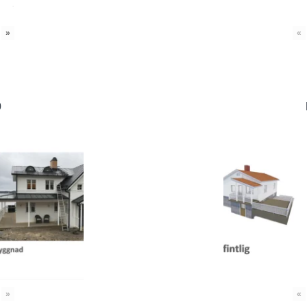
»
«
0
»
«