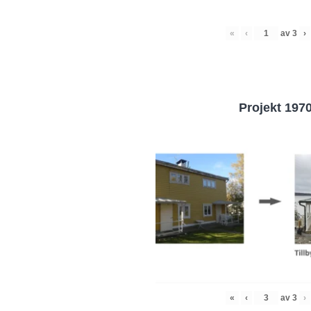
«
‹
av
3
›
Projekt 197
«
‹
av
3
›