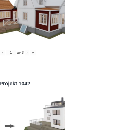
‹
av
3
›
»
Projekt 1042