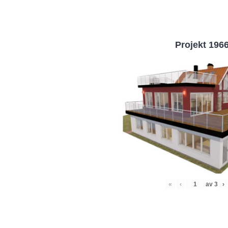
Projekt 196
«
‹
av
3
›