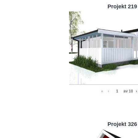
Projekt 219
«
‹
av
10
›
Projekt 326