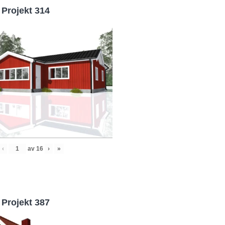
Projekt 314
‹
av
16
›
»
Projekt 387