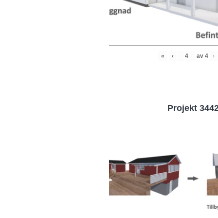
«
‹
av
4
›
Projekt 344