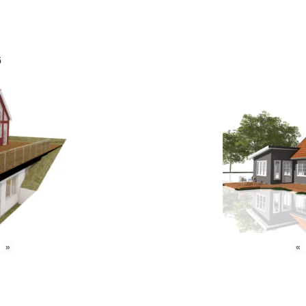
6
»
«