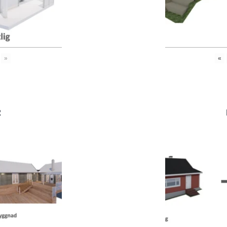
»
«
2