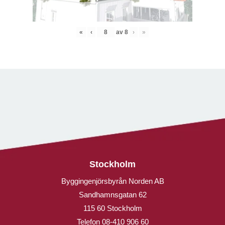
«
‹
av
8
›
»
Stockholm
Byggingenjörsbyrån Norden AB
Sandhamnsgatan 62
115 60 Stockholm
Telefon
08-410 906 60