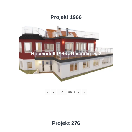
Projekt 1966
Husmodell 1966 - Utvändig vy 2
«
‹
av
3
›
»
Projekt 276