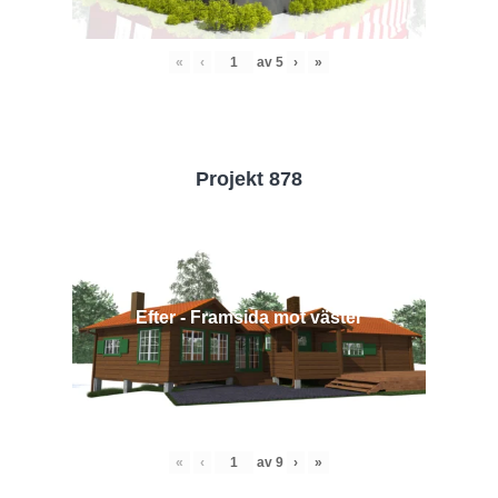
«
‹
av
5
›
»
Projekt 878
Efter - Framsida mot väster
«
‹
av
9
›
»