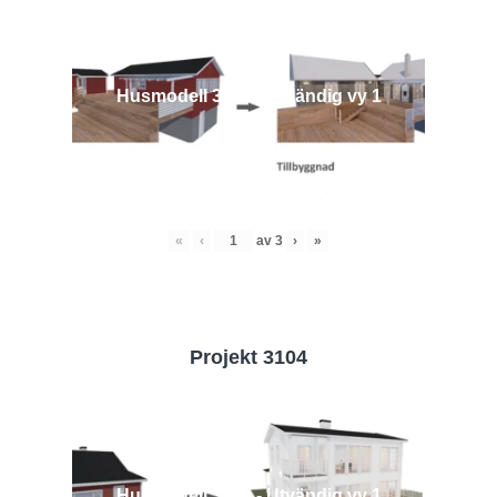
Husmodell 3442 - Utvändig vy 1
«
‹
av
3
›
»
Projekt 3104
Husmodell 3104 - Utvändig vy 1