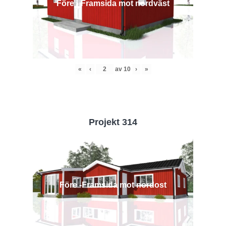
Före - Framsida mot nordväst
«
‹
av
10
›
»
Projekt 314
Före -Framsida mot nordost