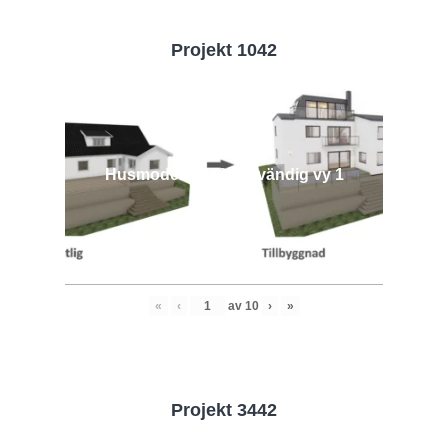
Projekt 1042
Husmodell 1042 - Utvändig vy 1
«
‹
av
10
›
»
Projekt 3442