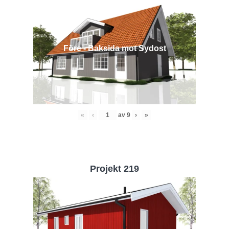
Före - Baksida mot Sydost
«
‹
av
9
›
»
Projekt 219