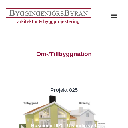
Hoppa
till
Huv
innehåll
Om-/Tillbyggnation
Projekt 825
Husmodell 825 - Utvändig vy 1