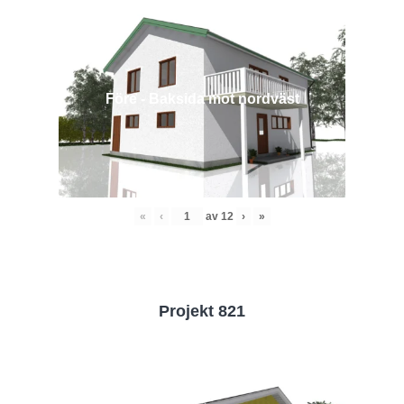
Före - Baksida mot nordväst
«
‹
av
12
›
»
Projekt 821