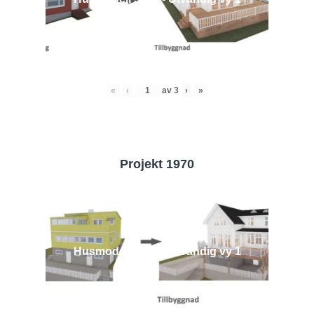
«
‹
av
3
›
»
Projekt 1970
Husmodell 1970 - Utvändig vy 1