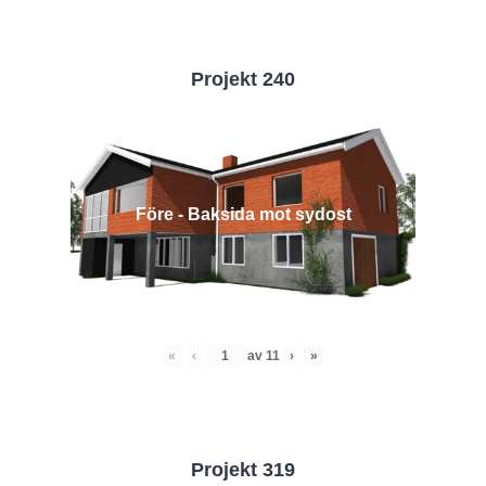
Projekt 240
Före - Baksida mot sydost
«
‹
av
11
›
»
Projekt 319