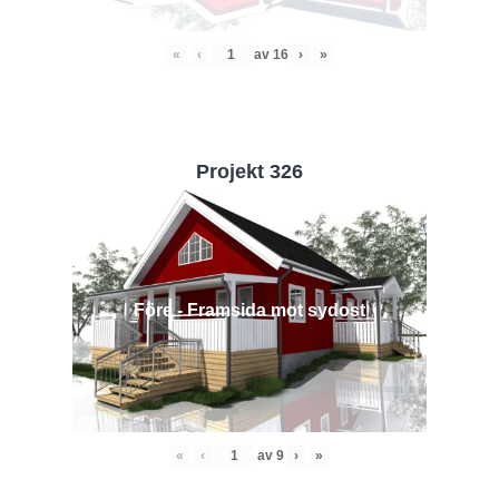
«
‹
av
16
›
»
Projekt 326
Före - Framsida mot sydost
«
‹
av
9
›
»