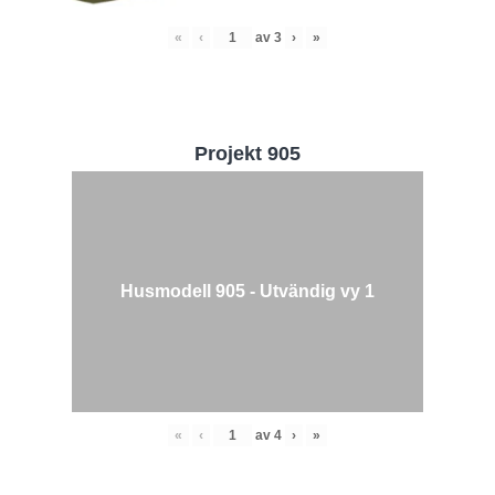
«
‹
av
3
›
»
Projekt 905
Husmodell 905 - Utvändig vy 1
«
‹
av
4
›
»