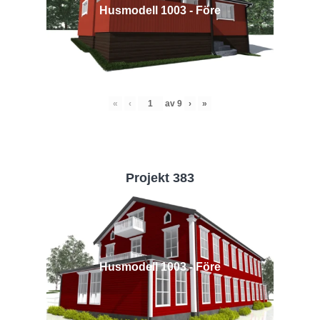
Husmodell 1003 - Före
«
‹
av
9
›
»
Projekt 383
Husmodell 1003 - Före