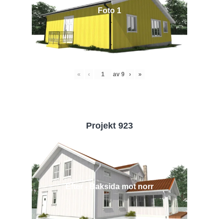
Foto 1
«
‹
av
9
›
»
Projekt 923
Efter - Baksida mot norr