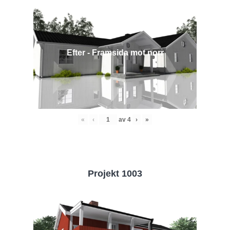
Efter - Framsida mot norr
«
‹
av
4
›
»
Projekt 1003