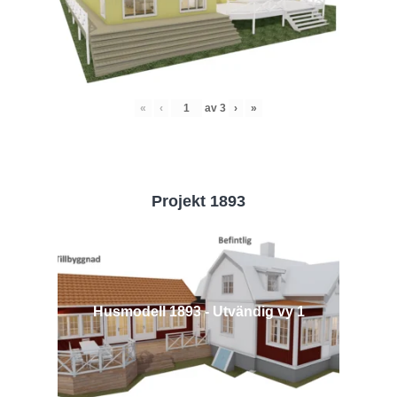
«
‹
av
3
›
»
Projekt 1893
Husmodell 1893 - Utvändig vy 1