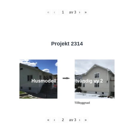
«
‹
av
3
›
»
Projekt 2314
Husmodell 2314 - Utvändig vy 2
«
‹
av
3
›
»