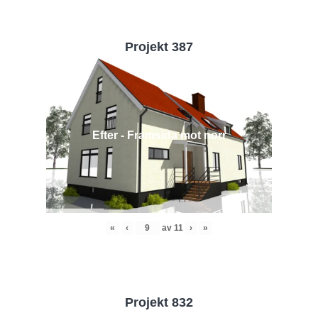
Projekt 387
Efter - Framsida mot norr
«
‹
av
11
›
»
Projekt 832