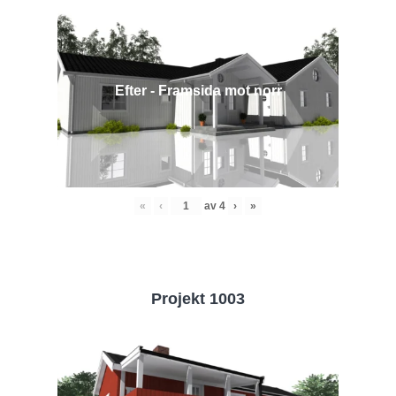
Efter - Framsida mot norr
«
‹
av
4
›
»
Projekt 1003