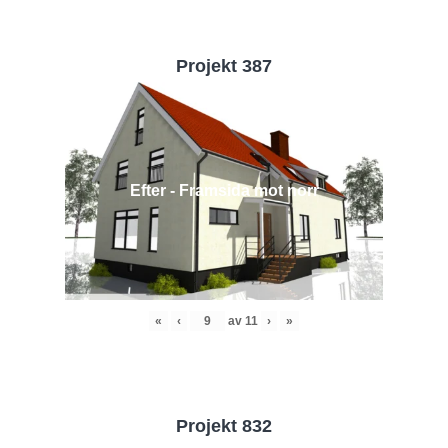
Projekt 387
Efter - Framsida mot norr
«
‹
av
11
›
»
Projekt 832