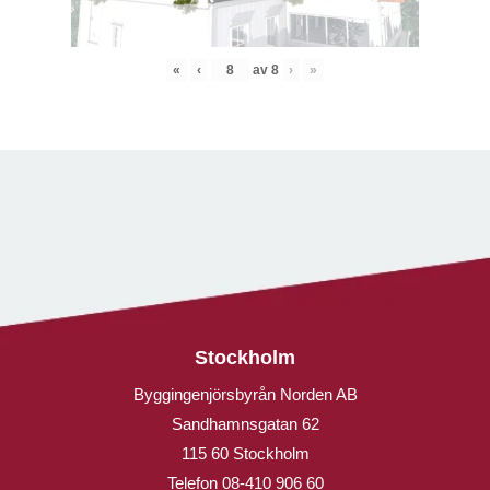
«
‹
av
8
›
»
Stockholm
Byggingenjörsbyrån Norden AB
Sandhamnsgatan 62
115 60 Stockholm
Telefon
08-410 906 60