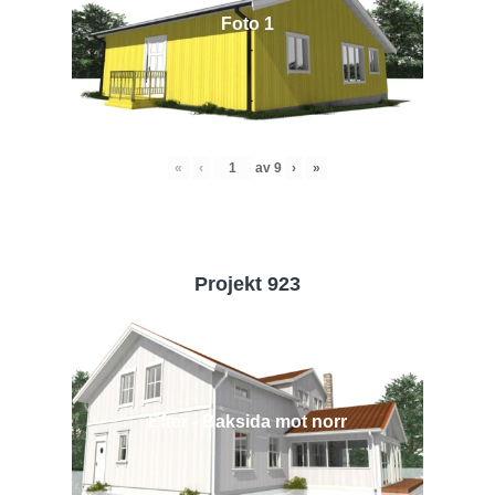
Foto 1
«
‹
av
9
›
»
Projekt 923
Efter - Baksida mot norr