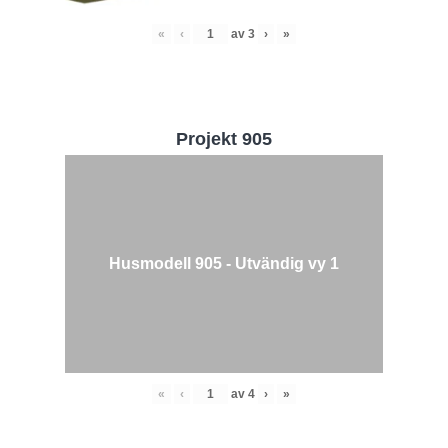
«
‹
av
3
›
»
Projekt 905
Husmodell 905 - Utvändig vy 1
«
‹
av
4
›
»