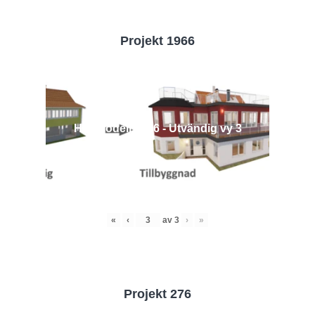
Projekt 1966
Husmodell 1966 - Utvändig vy 3
«
‹
av
3
›
»
Projekt 276