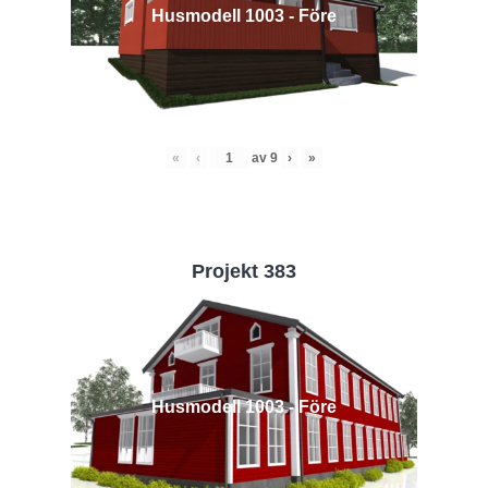
Husmodell 1003 - Före
«
‹
av
9
›
»
Projekt 383
Husmodell 1003 - Före