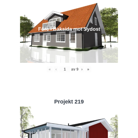
Före - Baksida mot Sydost
«
‹
av
9
›
»
Projekt 219