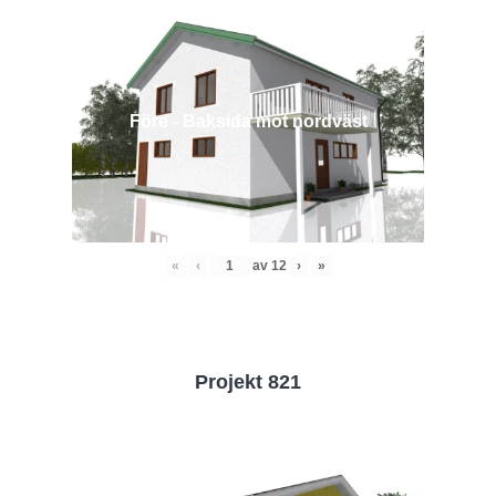
Före - Baksida mot nordväst
«
‹
av
12
›
»
Projekt 821