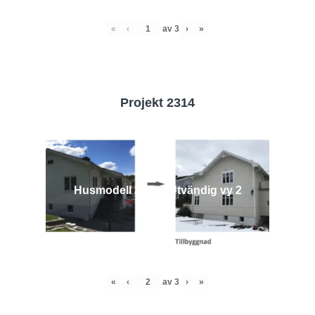
«
‹
av
3
›
»
Projekt 2314
Husmodell 2314 - Utvändig vy 2
«
‹
av
3
›
»