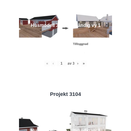
Husmodell 3442 - Utvändig vy 1
«
‹
av
3
›
»
Projekt 3104
Husmodell 3104 - Utvändig vy 1