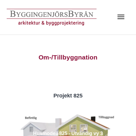
Hoppa
till
Huv
innehåll
Om-/Tillbyggnation
Projekt 825
Husmodell 825 - Utvändig vy 3