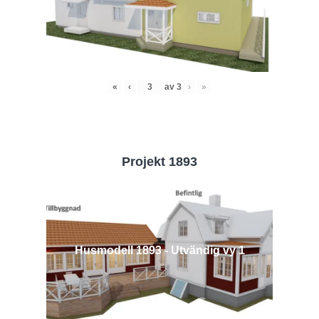
«
‹
av
3
›
»
Projekt 1893
Husmodell 1893 - Utvändig vy 1