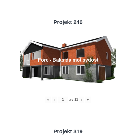
Projekt 240
Före - Baksida mot sydost
«
‹
av
11
›
»
Projekt 319