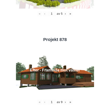
«
‹
av
5
›
»
Projekt 878
Efter - Framsida mot väster
«
‹
av
9
›
»