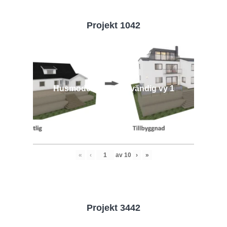
Projekt 1042
Husmodell 1042 - Utvändig vy 1
«
‹
av
10
›
»
Projekt 3442