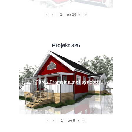
«
‹
av
16
›
»
Projekt 326
Före - Framsida mot sydost
«
‹
av
9
›
»