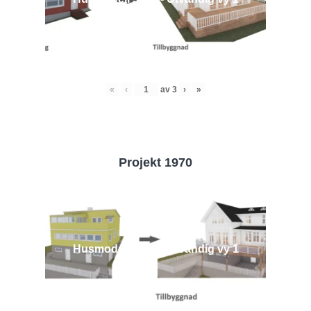
«
‹
av
3
›
»
Projekt 1970
Husmodell 1970 - Utvändig vy 1