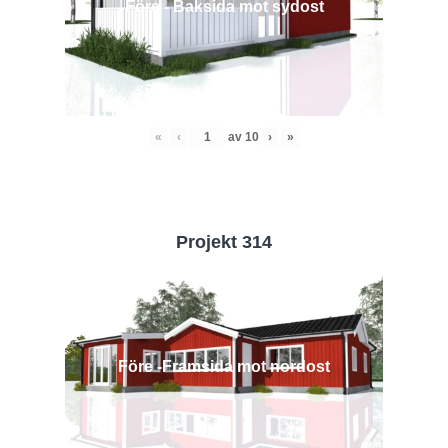
Före - Baksida mot sydost
«
‹
av
10
›
»
Projekt 314
Före -Framsida mot nordost