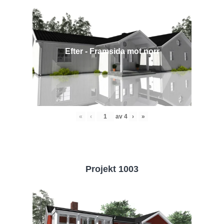
Efter - Framsida mot norr
«
‹
av
4
›
»
Projekt 1003