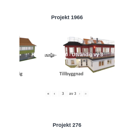
Projekt 1966
Husmodell 1966 - Utvändig vy 3
«
‹
av
3
›
»
Projekt 276