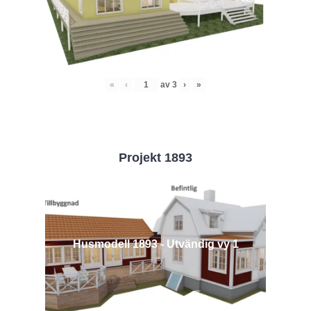
«
‹
av
3
›
»
Projekt 1893
Husmodell 1893 - Utvändig vy 1