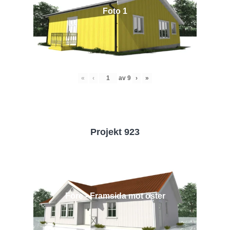
Foto 1
«
‹
av
9
›
»
Projekt 923
Före - Framsida mot öster