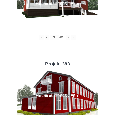
Husmodell 1003 - Efter
«
‹
av
9
›
»
Projekt 383
Husmodell 1003 - Före