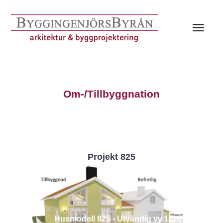
Hoppa
till
Huv
innehåll
Om-/Tillbyggnation
Projekt 825
Husmodell 825 - Utvändig vy 1