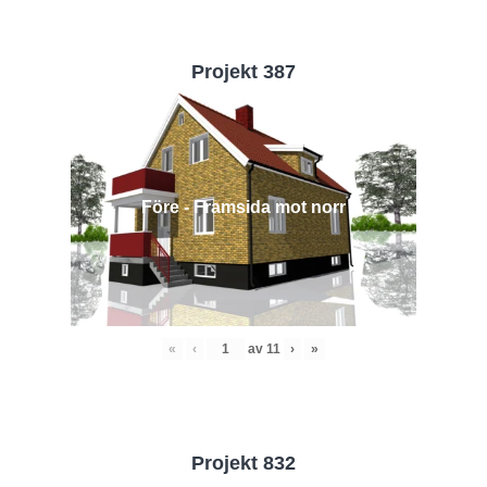
Projekt 387
Före - Framsida mot norr
«
‹
av
11
›
»
Projekt 832