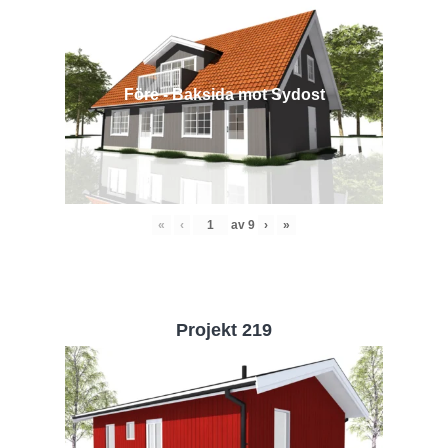
Före - Baksida mot Sydost
«
‹
av
9
›
»
Projekt 219