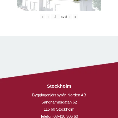
«
‹
av
8
›
»
Stockholm
Byggingenjörsbyrån Norden AB
Sandhamnsgatan 62
115 60 Stockholm
Telefon
08-410 906 60