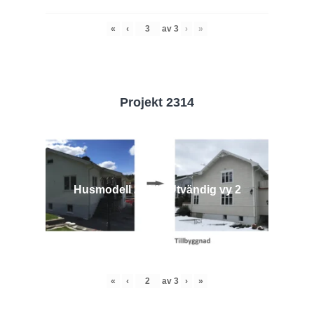
«
‹
av
3
›
»
Projekt 2314
Husmodell 2314 - Utvändig vy 2
«
‹
av
3
›
»