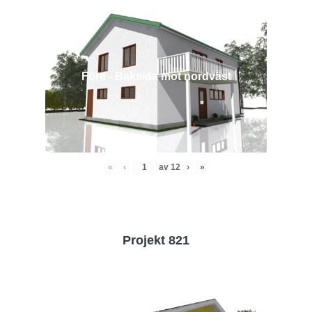
Före - Baksida mot nordväst
«
‹
av
12
›
»
Projekt 821