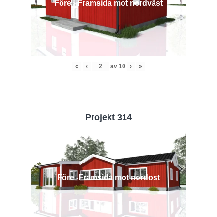
Före - Framsida mot nordväst
«
‹
av
10
›
»
Projekt 314
Före -Framsida mot nordost