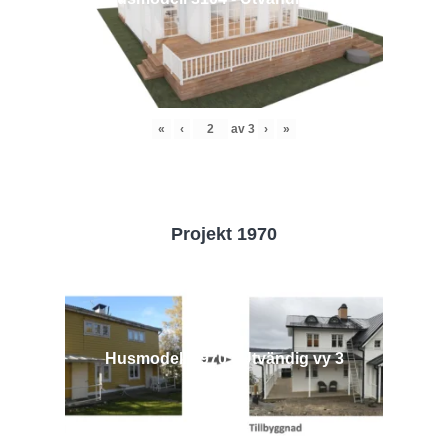
«
‹
av
3
›
»
Projekt 1970
Husmodell 1970 - Utvändig vy 3