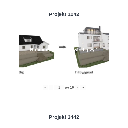
Projekt 1042
Husmodell 1042 - Utvändig vy 1
«
‹
av
10
›
»
Projekt 3442