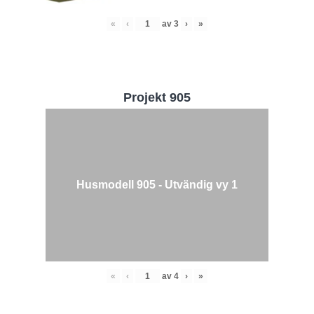
«
‹
av
3
›
»
Projekt 905
Husmodell 905 - Utvändig vy 1
«
‹
av
4
›
»