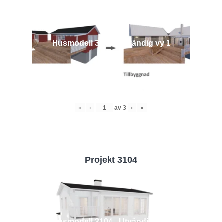
Husmodell 3442 - Utvändig vy 1
«
‹
av
3
›
»
Projekt 3104
Husmodell 3104 - Utvändig vy 2