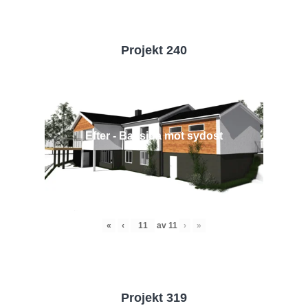
Projekt 240
Efter - Baksida mot sydost
«
‹
av
11
›
»
Projekt 319