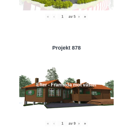
«
‹
av
5
›
»
Projekt 878
Efter - Framsida mot väster
«
‹
av
9
›
»