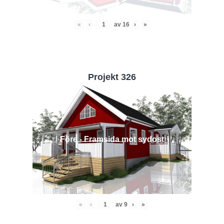
«
‹
av
16
›
»
Projekt 326
Före - Framsida mot sydost
«
‹
av
9
›
»