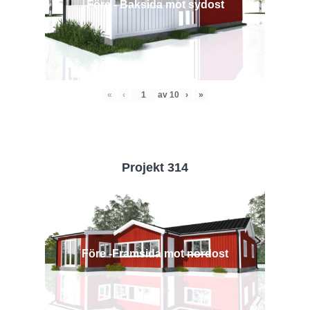
Före - Baksida mot sydost
«
‹
av
10
›
»
Projekt 314
Före -Framsida mot nordost