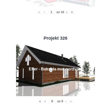
«
‹
av
16
›
»
Projekt 326
Efter - Baksida mot nordväst
«
‹
av
9
›
»