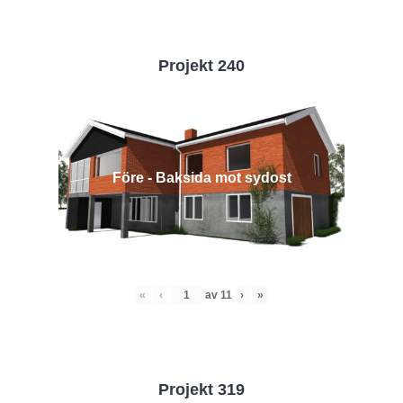
Projekt 240
Före - Baksida mot sydost
«
‹
av
11
›
»
Projekt 319