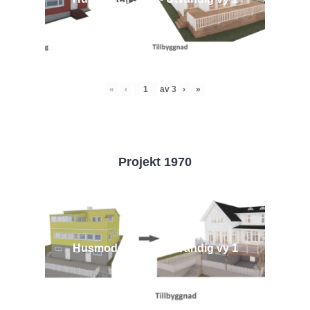
«
‹
av
3
›
»
Projekt 1970
Husmodell 1970 - Utvändig vy 1