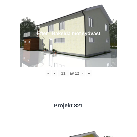
Efter - Baksida mot sydväst
«
‹
av
12
›
»
Projekt 821