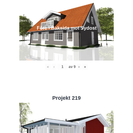
Före - Baksida mot Sydost
«
‹
av
9
›
»
Projekt 219