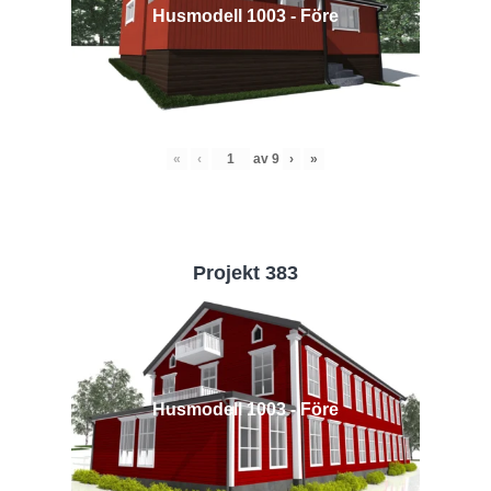
Husmodell 1003 - Före
«
‹
av
9
›
»
Projekt 383
Husmodell 1003 - Före