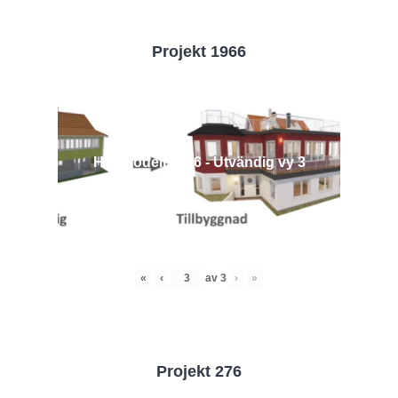
Projekt 1966
Husmodell 1966 - Utvändig vy 3
«
‹
av
3
›
»
Projekt 276