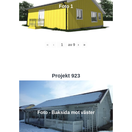
Foto 1
«
‹
av
9
›
»
Projekt 923
Foto - Baksida mot väster