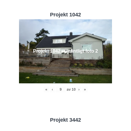
Projekt 1042
Projekt 1042 - Befintligt foto 2
«
‹
av
10
›
»
Projekt 3442