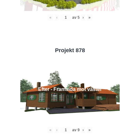
«
‹
av
5
›
»
Projekt 878
Efter - Framsida mot väster
«
‹
av
9
›
»