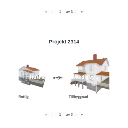
«
‹
av
3
›
»
Projekt 2314
Husmodell 2314 - Utvändig vy 1
«
‹
av
3
›
»