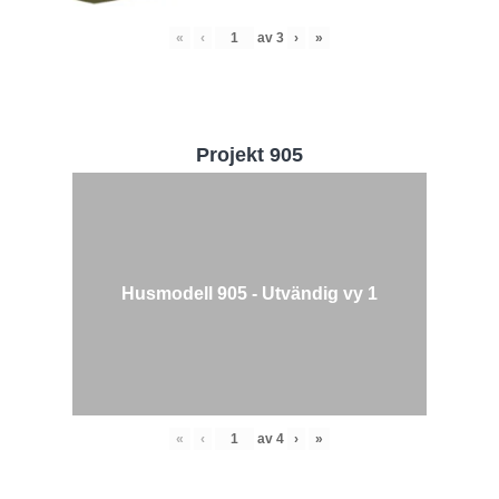
«
‹
av
3
›
»
Projekt 905
Husmodell 905 - Utvändig vy 1
«
‹
av
4
›
»