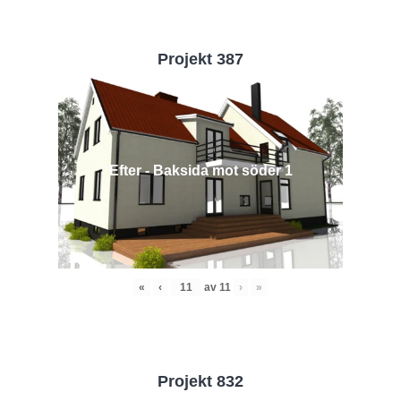
Projekt 387
Efter - Baksida mot söder 1
«
‹
av
11
›
»
Projekt 832