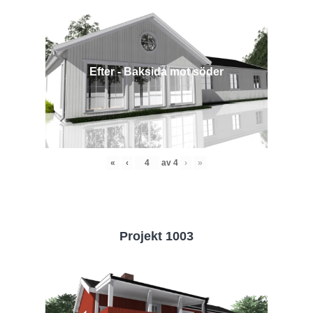
Efter - Baksida mot söder
«
‹
av
4
›
»
Projekt 1003