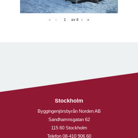
«
‹
av
8
›
»
Stockholm
Byggingenjörsbyrån Norden AB
Sandhamnsgatan 62
115 60 Stockholm
Telefon
08-410 906 60