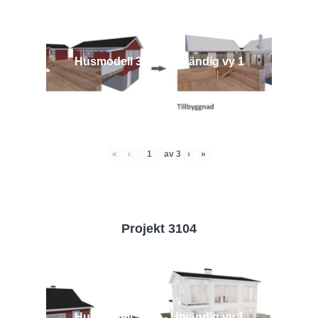
Husmodell 3442 - Utvändig vy 1
«
‹
av
3
›
»
Projekt 3104
Husmodell 3104 - Utvändig vy 1