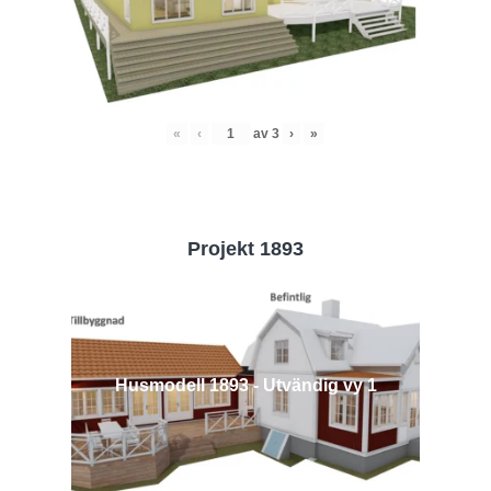
«
‹
av
3
›
»
Projekt 1893
Husmodell 1893 - Utvändig vy 1