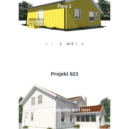
Foto 1
«
‹
av
9
›
»
Projekt 923
Efter - Baksida mot norr