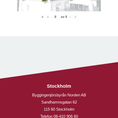
«
‹
av
8
›
»
Stockholm
Byggingenjörsbyrån Norden AB
Sandhamnsgatan 62
115 60 Stockholm
Telefon
08-410 906 60