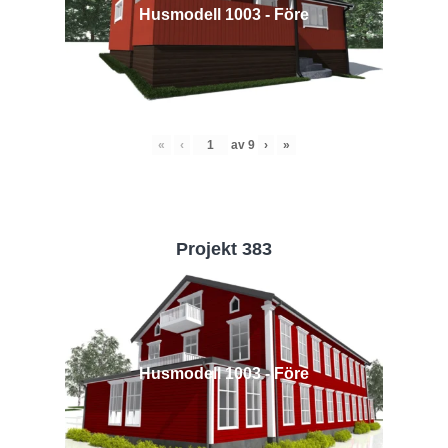
Husmodell 1003 - Före
«
‹
av
9
›
»
Projekt 383
Husmodell 1003 - Före