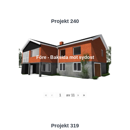
Projekt 240
Före - Baksida mot sydost
«
‹
av
11
›
»
Projekt 319