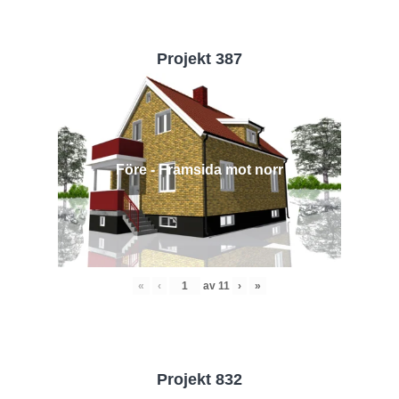
Projekt 387
Före - Framsida mot norr
«
‹
av
11
›
»
Projekt 832