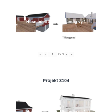
Husmodell 3442 - Utvändig vy 1
«
‹
av
3
›
»
Projekt 3104
Husmodell 3104 - Utvändig vy 1