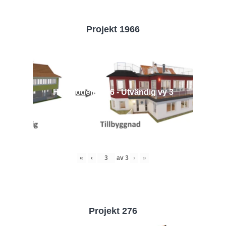
Projekt 1966
Husmodell 1966 - Utvändig vy 3
«
‹
av
3
›
»
Projekt 276