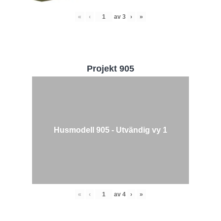
«
‹
av
3
›
»
Projekt 905
Husmodell 905 - Utvändig vy 1
«
‹
av
4
›
»