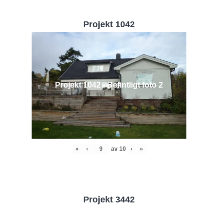
Projekt 1042
Projekt 1042 - Befintligt foto 2
«
‹
av
10
›
»
Projekt 3442