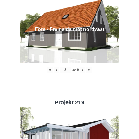
Före - Framsida mot nordväst
«
‹
av
9
›
»
Projekt 219