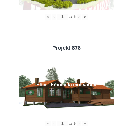
«
‹
av
5
›
»
Projekt 878
Efter - Framsida mot väster
«
‹
av
9
›
»