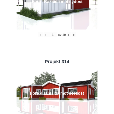
Före - Baksida mot sydost
«
‹
av
10
›
»
Projekt 314
Före -Framsida mot nordost