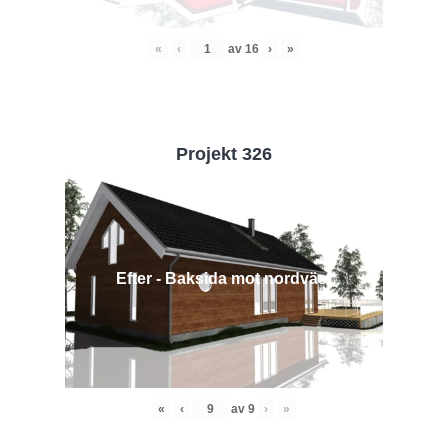
«
‹
av
16
›
»
Projekt 326
Efter - Baksida mot nordväst
«
‹
av
9
›
»