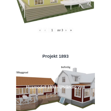
«
‹
av
3
›
»
Projekt 1893
Husmodell 1893 - Utvändig vy 1