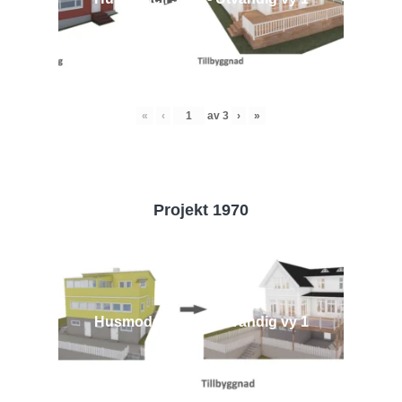
«
‹
av
3
›
»
Projekt 1970
Husmodell 1970 - Utvändig vy 1