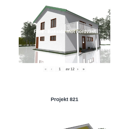
Före - Baksida mot nordväst
«
‹
av
12
›
»
Projekt 821