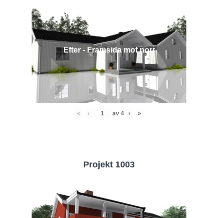
Efter - Framsida mot norr
«
‹
av
4
›
»
Projekt 1003