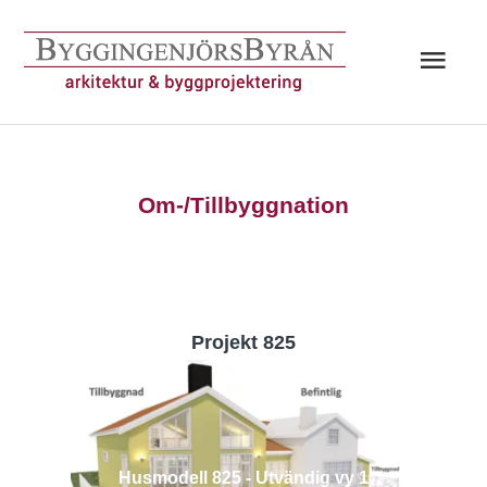
Hoppa
till
Huv
innehåll
Om-/Tillbyggnation
Projekt 825
Husmodell 825 - Utvändig vy 1