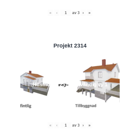
«
‹
av
3
›
»
Projekt 2314
Husmodell 2314 - Utvändig vy 1
«
‹
av
3
›
»