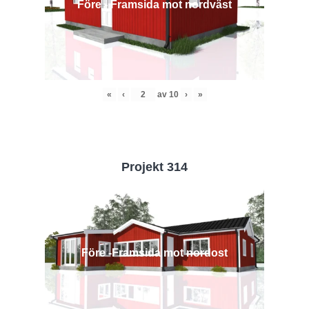
Före - Framsida mot nordväst
«
‹
av
10
›
»
Projekt 314
Före -Framsida mot nordost