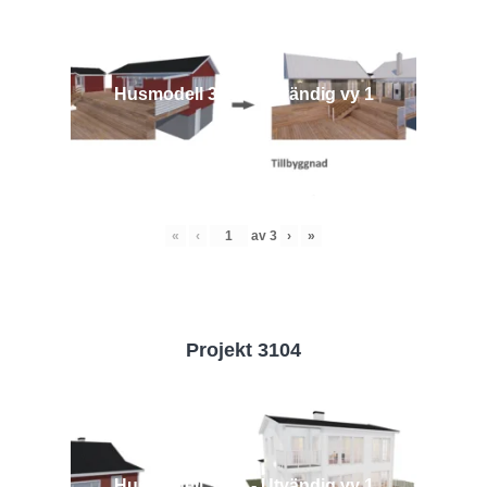
Husmodell 3442 - Utvändig vy 1
«
‹
av
3
›
»
Projekt 3104
Husmodell 3104 - Utvändig vy 1