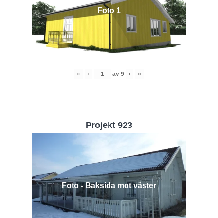
Foto 1
«
‹
av
9
›
»
Projekt 923
Foto - Baksida mot väster