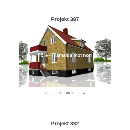
Projekt 387
Före - Framsida mot norr
«
‹
av
11
›
»
Projekt 832