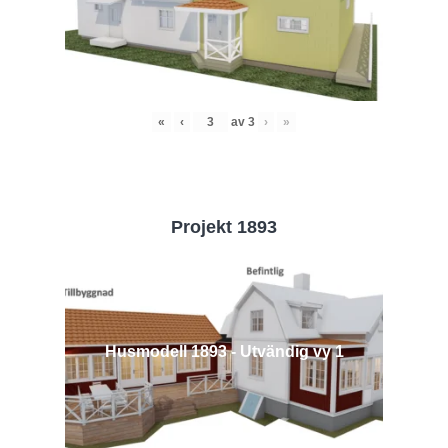
«
‹
av
3
›
»
Projekt 1893
Husmodell 1893 - Utvändig vy 1