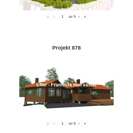
«
‹
av
5
›
»
Projekt 878
Efter - Framsida mot väster
«
‹
av
9
›
»