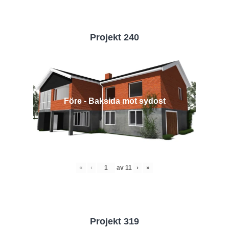
Projekt 240
Före - Baksida mot sydost
«
‹
av
11
›
»
Projekt 319