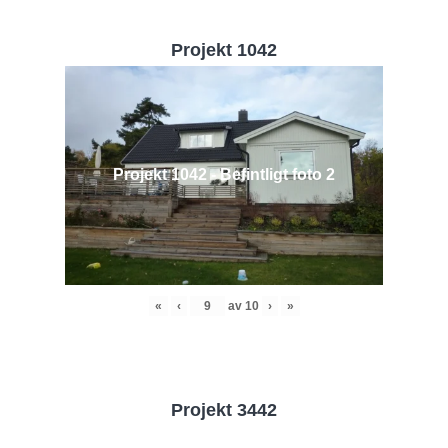
Projekt 1042
Projekt 1042 - Befintligt foto 2
«
‹
av
10
›
»
Projekt 3442