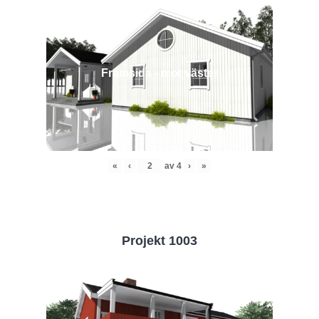
Framsida - mot väster
«
‹
av
4
›
»
Projekt 1003