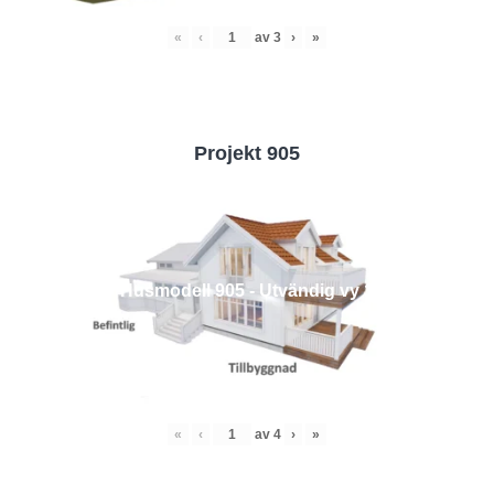
«
‹
av
3
›
»
Projekt 905
Husmodell 905 - Utvändig vy 1
«
‹
av
4
›
»