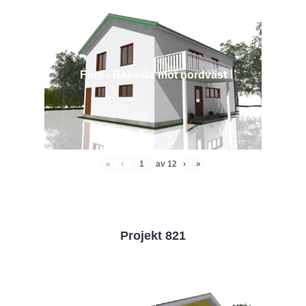
Före - Baksida mot nordväst
«
‹
av
12
›
»
Projekt 821