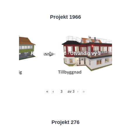
Projekt 1966
Husmodell 1966 - Utvändig vy 3
«
‹
av
3
›
»
Projekt 276