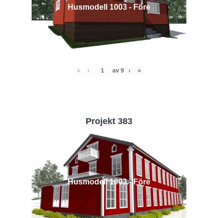
Husmodell 1003 - Före
«
‹
av
9
›
»
Projekt 383
Husmodell 1003 - Före