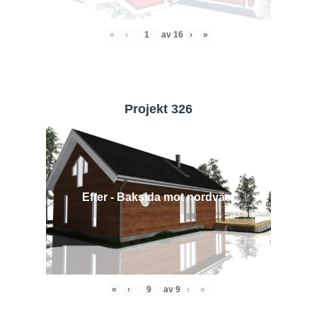
«
‹
av
16
›
»
Projekt 326
Efter - Baksida mot nordväst
«
‹
av
9
›
»