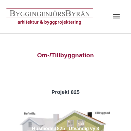
Hoppa
till
Huv
innehåll
Om-/Tillbyggnation
Projekt 825
Husmodell 825 - Utvändig vy 3