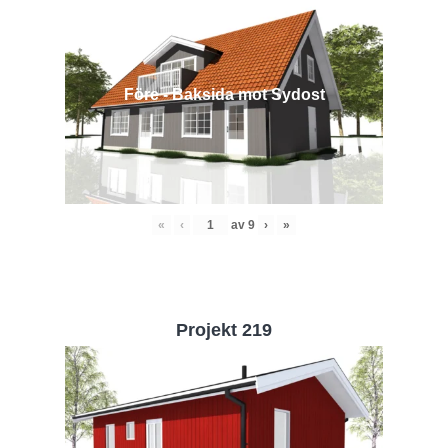
Före - Baksida mot Sydost
«
‹
av
9
›
»
Projekt 219