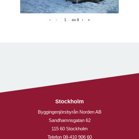
«
‹
av
8
›
»
Stockholm
Byggingenjörsbyrån Norden AB
Sandhamnsgatan 62
115 60 Stockholm
Telefon
08-410 906 60