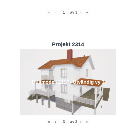
«
‹
av
3
›
»
Projekt 2314
Husmodell 2314 - Utvändig vy 3
«
‹
av
3
›
»