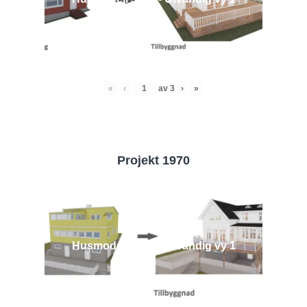
«
‹
av
3
›
»
Projekt 1970
Husmodell 1970 - Utvändig vy 1