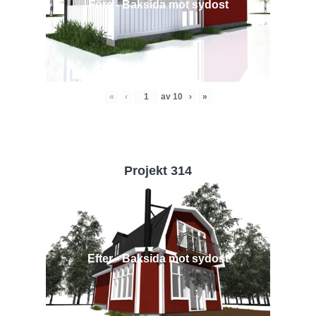
Före - Baksida mot sydost
«
‹
av
10
›
»
Projekt 314
Efter - Baksida mot sydost