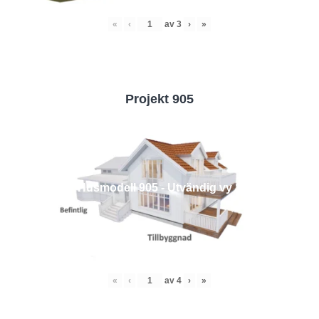
«
‹
av
3
›
»
Projekt 905
Husmodell 905 - Utvändig vy 1
«
‹
av
4
›
»