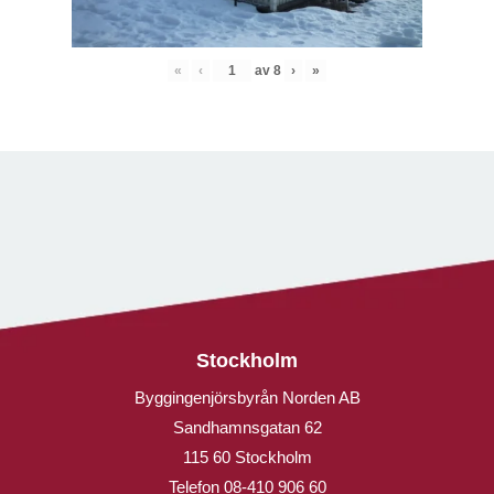
«
‹
av
8
›
»
Stockholm
Byggingenjörsbyrån Norden AB
Sandhamnsgatan 62
115 60 Stockholm
Telefon
08-410 906 60