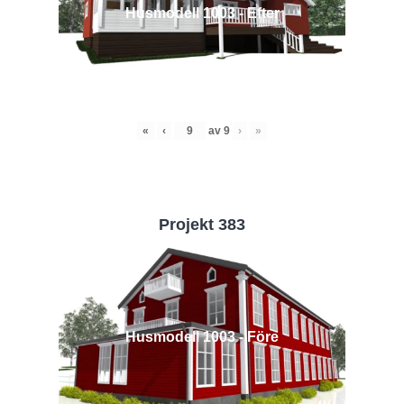
Husmodell 1003 - Efter
«
‹
av
9
›
»
Projekt 383
Husmodell 1003 - Före