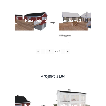
Husmodell 3442 - Utvändig vy 1
«
‹
av
3
›
»
Projekt 3104
Husmodell 3104 - Utvändig vy 1