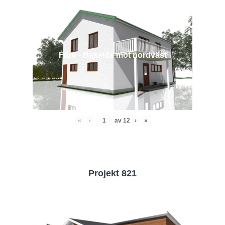
Före - Baksida mot nordväst
«
‹
av
12
›
»
Projekt 821