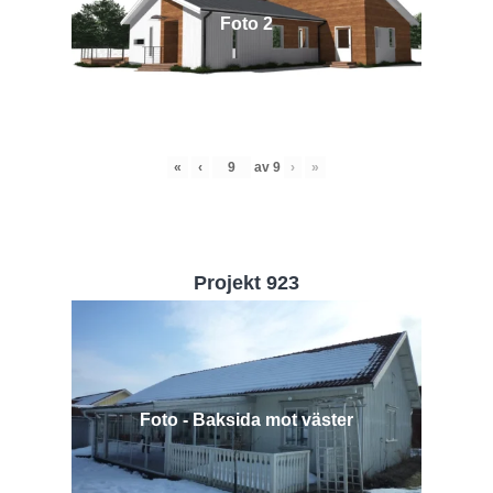
Foto 2
«
‹
av
9
›
»
Projekt 923
Foto - Baksida mot väster