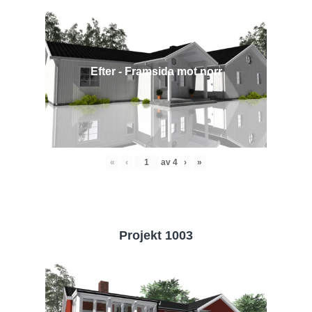
Efter - Framsida mot norr
«
‹
av
4
›
»
Projekt 1003