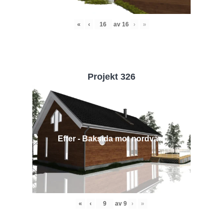
«
‹
av
16
›
»
Projekt 326
Efter - Baksida mot nordväst
«
‹
av
9
›
»