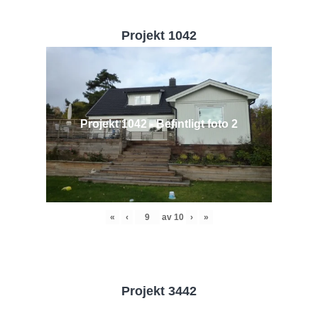
Projekt 1042
Projekt 1042 - Befintligt foto 2
«
‹
av
10
›
»
Projekt 3442