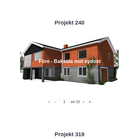
Projekt 240
Före - Baksida mot sydost
«
‹
av
11
›
»
Projekt 319