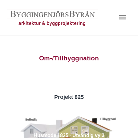
Hoppa
till
Huv
innehåll
Om-/Tillbyggnation
Projekt 825
Husmodell 825 - Utvändig vy 3