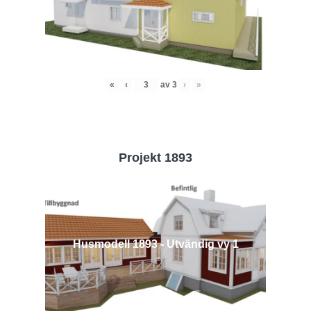
«
‹
av
3
›
»
Projekt 1893
Husmodell 1893 - Utvändig vy 1