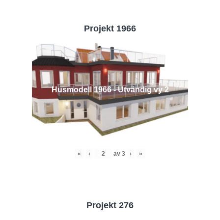
Projekt 1966
Husmodell 1966 - Utvändig vy 2
«
‹
av
3
›
»
Projekt 276