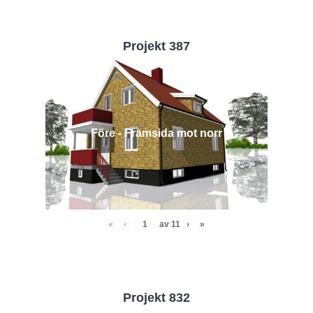
Projekt 387
Före - Framsida mot norr
«
‹
av
11
›
»
Projekt 832