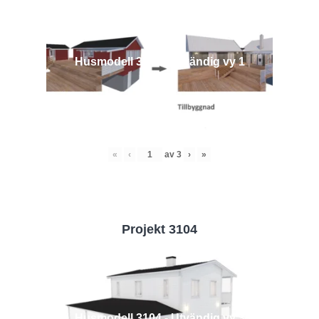
Husmodell 3442 - Utvändig vy 1
«
‹
av
3
›
»
Projekt 3104
Husmodell 3104 - Utvändig vy 3