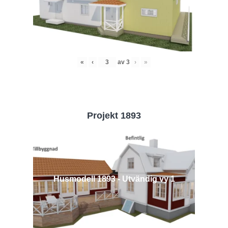
«
‹
av
3
›
»
Projekt 1893
Husmodell 1893 - Utvändig vy 1