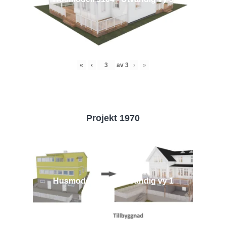
«
‹
av
3
›
»
Projekt 1970
Husmodell 1970 - Utvändig vy 1