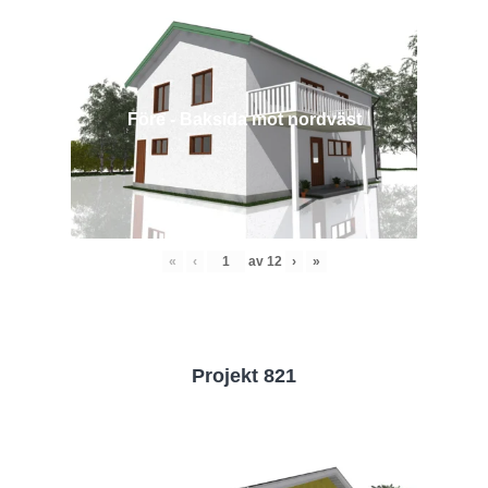
Före - Baksida mot nordväst
«
‹
av
12
›
»
Projekt 821