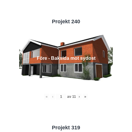
Projekt 240
Före - Baksida mot sydost
«
‹
av
11
›
»
Projekt 319