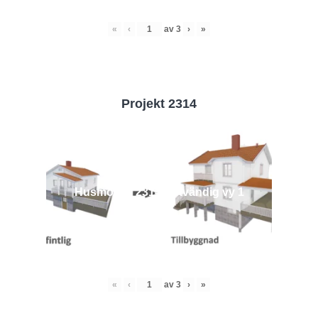
«
‹
av
3
›
»
Projekt 2314
Husmodell 2314 - Utvändig vy 1
«
‹
av
3
›
»