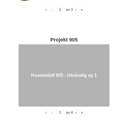
«
‹
av
3
›
»
Projekt 905
Husmodell 905 - Utvändig vy 1
«
‹
av
4
›
»