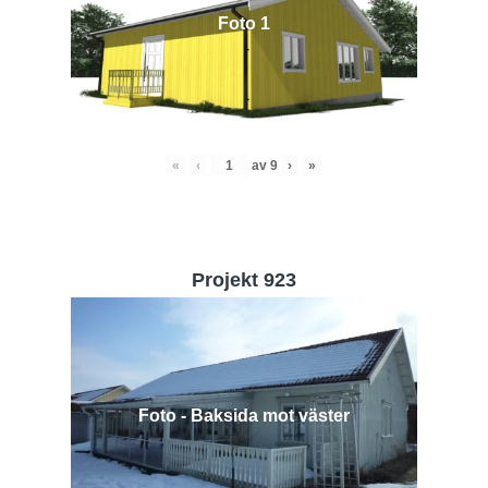
Foto 1
«
‹
av
9
›
»
Projekt 923
Foto - Baksida mot väster