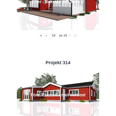
Efter - Baksida mot sydost
«
‹
av
10
›
»
Projekt 314
Före -Framsida mot nordost