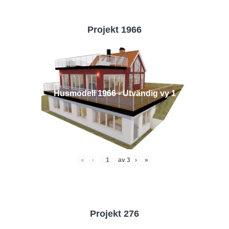
Projekt 1966
Husmodell 1966 - Utvändig vy 1
«
‹
av
3
›
»
Projekt 276