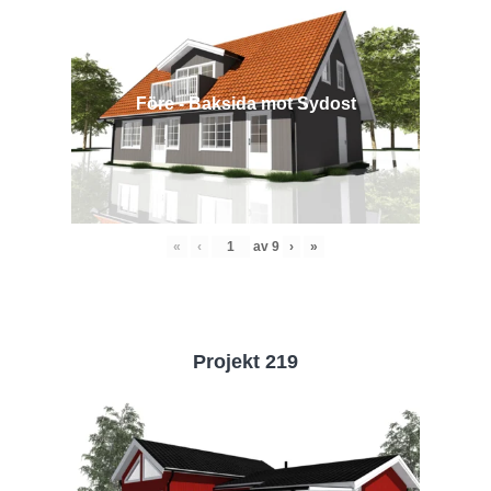
Före - Baksida mot Sydost
«
‹
av
9
›
»
Projekt 219