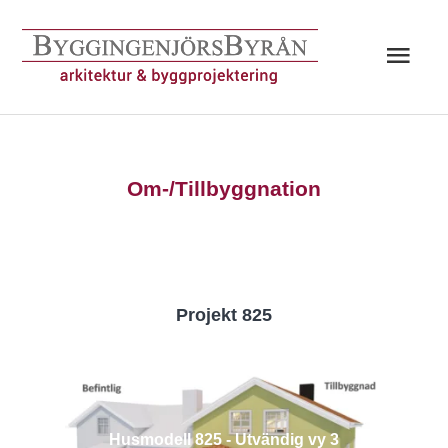
Hoppa
till
Huv
innehåll
Om-/Tillbyggnation
Projekt 825
Husmodell 825 - Utvändig vy 3