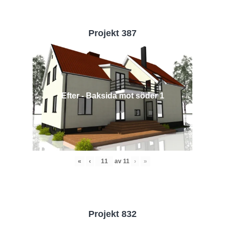
Projekt 387
Efter - Baksida mot söder 1
«
‹
av
11
›
»
Projekt 832