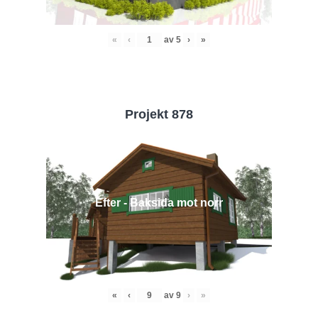
«
‹
av
5
›
»
Projekt 878
Efter - Baksida mot norr
«
‹
av
9
›
»