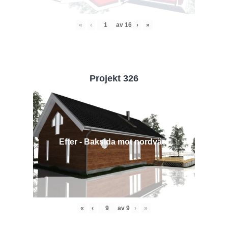
«
‹
av
16
›
»
Projekt 326
Efter - Baksida mot nordväst
«
‹
av
9
›
»