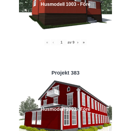
Husmodell 1003 - Före
«
‹
av
9
›
»
Projekt 383
Husmodell 1003 - Före