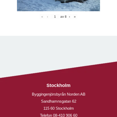
«
‹
av
8
›
»
Stockholm
Byggingenjörsbyrån Norden AB
Sandhamnsgatan 62
115 60 Stockholm
Telefon
08-410 906 60