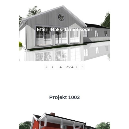
Efter - Baksida mot söder
«
‹
av
4
›
»
Projekt 1003