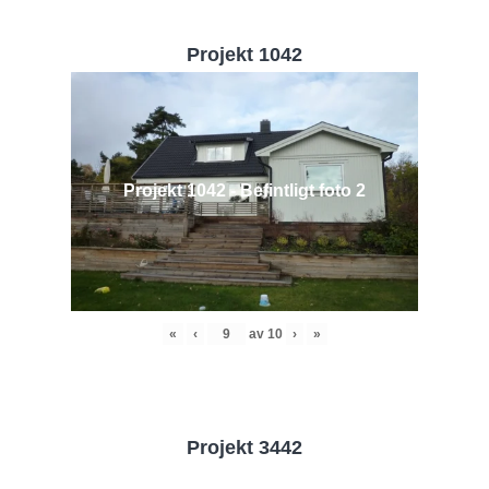
Projekt 1042
Projekt 1042 - Befintligt foto 2
«
‹
av
10
›
»
Projekt 3442