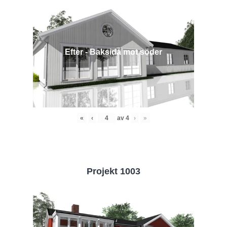
Efter - Baksida mot söder
«
‹
av
4
›
»
Projekt 1003