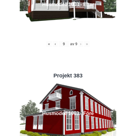
Husmodell 1003 - Efter
«
‹
av
9
›
»
Projekt 383
Husmodell 1003 - Före