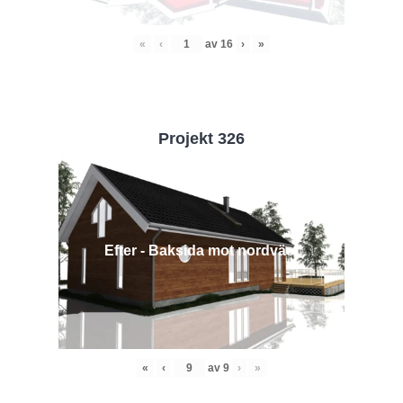
«
‹
av
16
›
»
Projekt 326
Efter - Baksida mot nordväst
«
‹
av
9
›
»