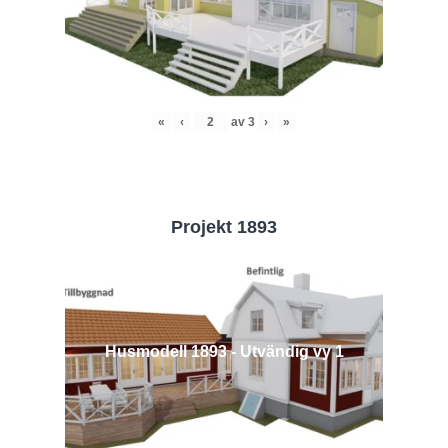
«
‹
av
3
›
»
Projekt 1893
Husmodell 1893 - Utvändig vy 1