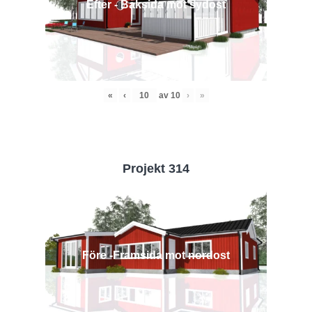
Efter - Baksida mot sydost
«
‹
av
10
›
»
Projekt 314
Före -Framsida mot nordost