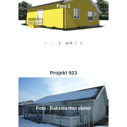
Foto 1
«
‹
av
9
›
»
Projekt 923
Foto - Baksida mot väster