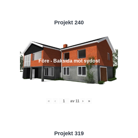
Projekt 240
Före - Baksida mot sydost
«
‹
av
11
›
»
Projekt 319