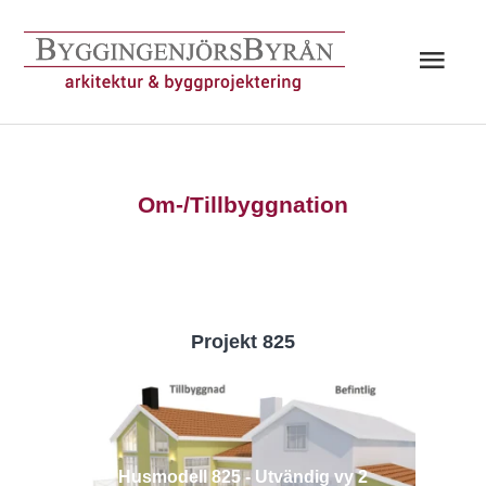
Hoppa
till
Huv
innehåll
Om-/Tillbyggnation
Projekt 825
Husmodell 825 - Utvändig vy 2