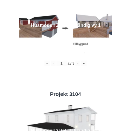
Husmodell 3442 - Utvändig vy 1
«
‹
av
3
›
»
Projekt 3104
Husmodell 3104 - Utvändig vy 3