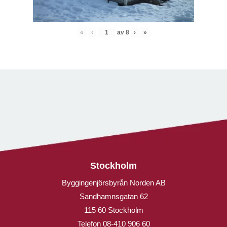
«
‹
av
8
›
»
Stockholm
Byggingenjörsbyrån Norden AB
Sandhamnsgatan 62
115 60 Stockholm
Telefon
08-410 906 60