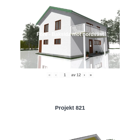
Före - Baksida mot nordväst
«
‹
av
12
›
»
Projekt 821