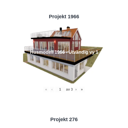
Projekt 1966
Husmodell 1966 - Utvändig vy 1
«
‹
av
3
›
»
Projekt 276