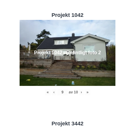
Projekt 1042
Projekt 1042 - Befintligt foto 2
«
‹
av
10
›
»
Projekt 3442