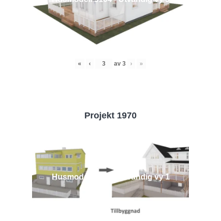
«
‹
av
3
›
»
Projekt 1970
Husmodell 1970 - Utvändig vy 1