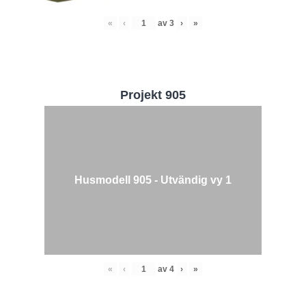
«
‹
av
3
›
»
Projekt 905
Husmodell 905 - Utvändig vy 1
«
‹
av
4
›
»