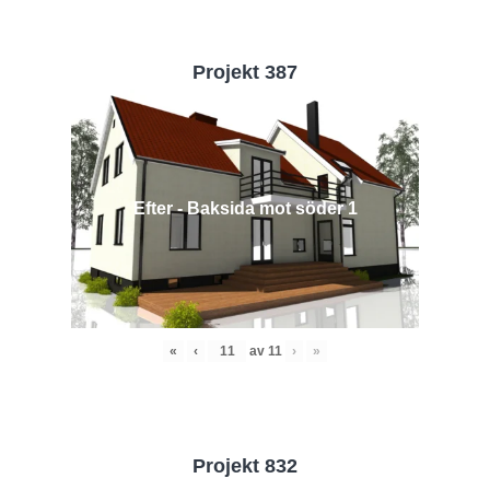
Projekt 387
Efter - Baksida mot söder 1
«
‹
av
11
›
»
Projekt 832