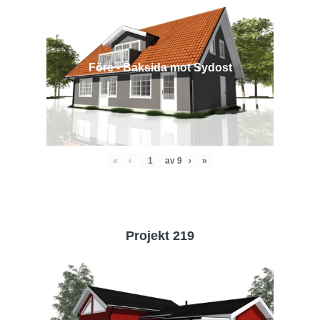
Före - Baksida mot Sydost
«
‹
av
9
›
»
Projekt 219