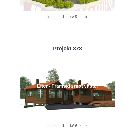
«
‹
av
5
›
»
Projekt 878
Efter - Framsida mot väster
«
‹
av
9
›
»