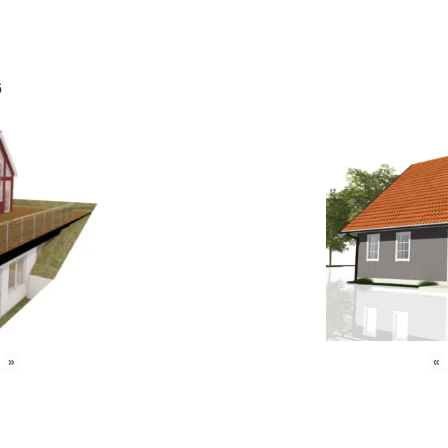
6
»
«