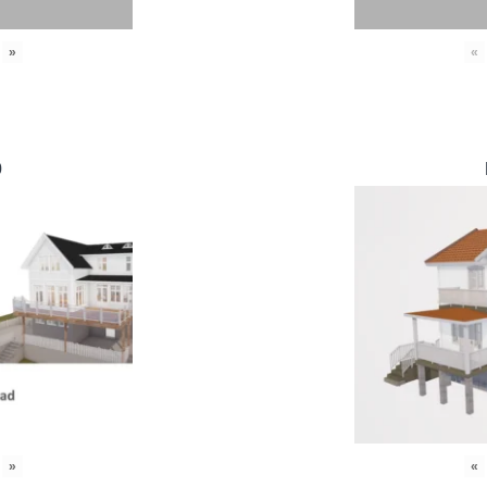
»
«
0
»
«