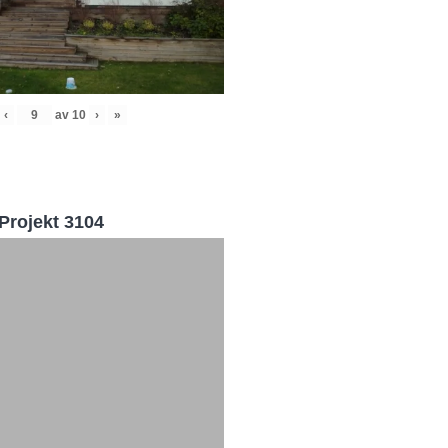
‹
av
10
›
»
Projekt 3104