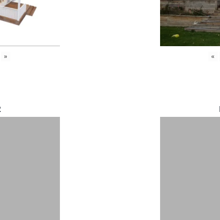
»
«
2