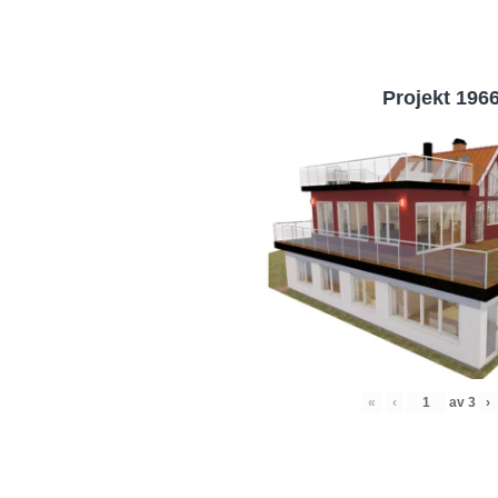
Projekt 196
«
‹
av
3
›