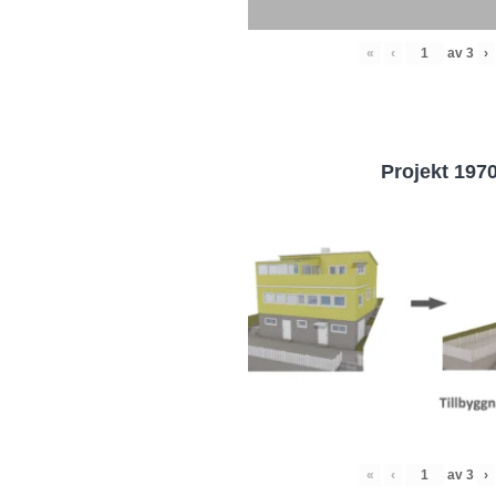
«
‹
av
3
›
Projekt 197
«
‹
av
3
›