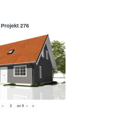
Projekt 276
‹
av
9
›
»