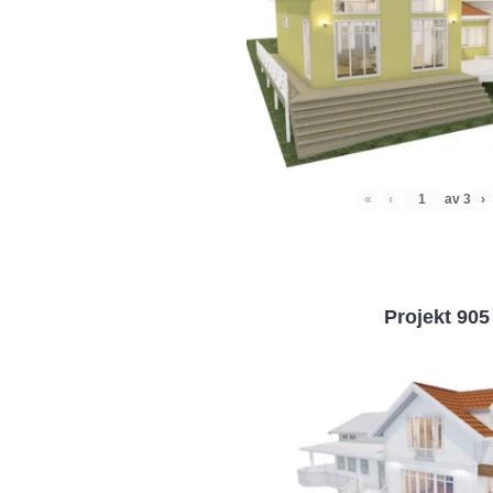
«
‹
av
3
›
Projekt 905