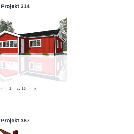
Projekt 314
‹
av
16
›
»
Projekt 387