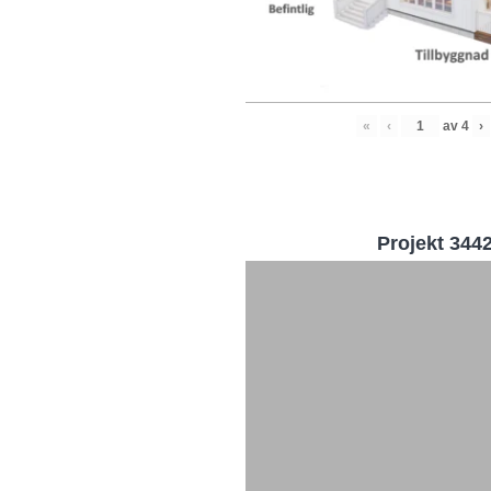
«
‹
av
4
›
Projekt 344