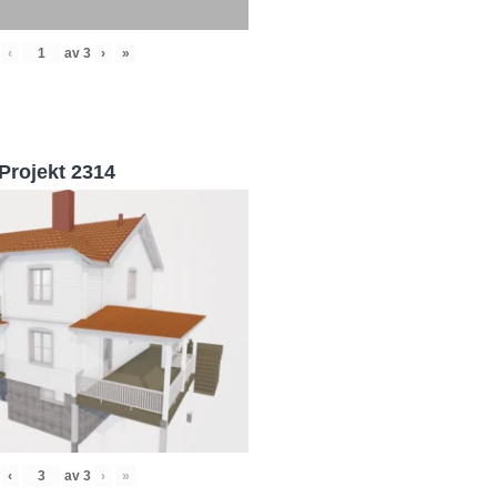
‹
av
3
›
»
Projekt 2314
‹
av
3
›
»