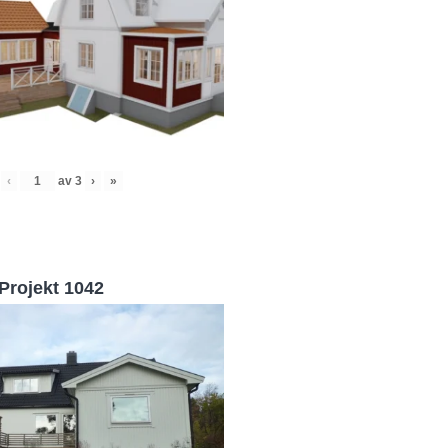
‹
av
3
›
»
Projekt 1042