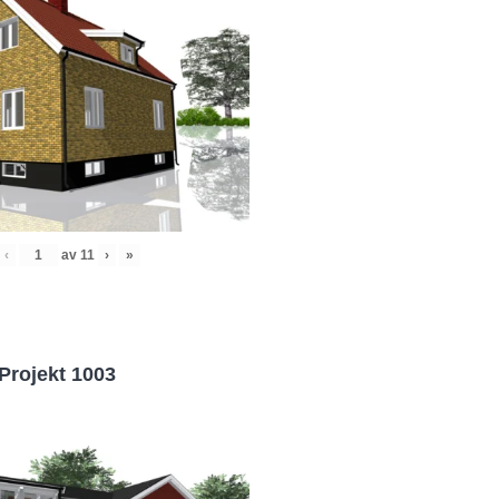
‹
av
11
›
»
Projekt 1003