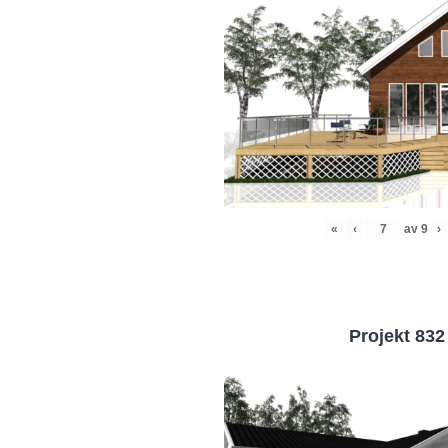
«
‹
av
9
›
Projekt 832