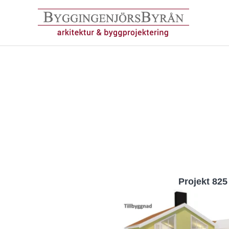
Hoppa
till
innehåll
Projekt 825