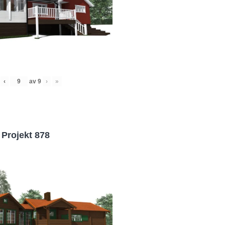
‹
av
9
›
»
Projekt 878