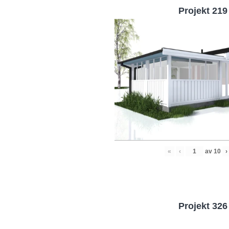
Projekt 219
«
‹
av
10
›
Projekt 326