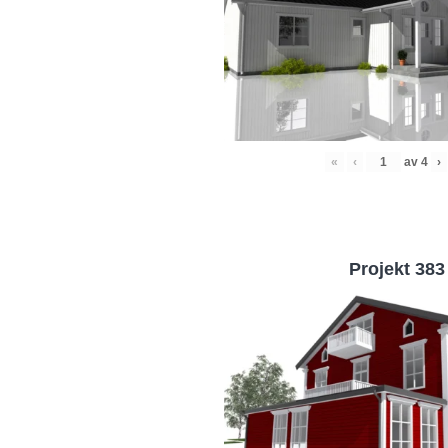
«
‹
av
4
›
Projekt 383