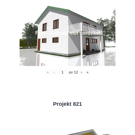
Före - Baksida mot nordväst
«
‹
av
12
›
»
Projekt 821