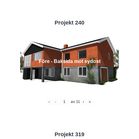
Projekt 240
Före - Baksida mot sydost
«
‹
av
11
›
»
Projekt 319