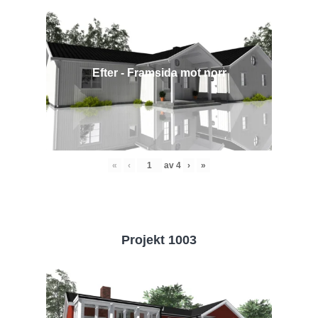
Efter - Framsida mot norr
«
‹
av
4
›
»
Projekt 1003