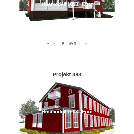
Husmodell 1003 - Efter
«
‹
av
9
›
»
Projekt 383
Husmodell 1003 - Före