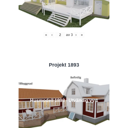
«
‹
av
3
›
»
Projekt 1893
Husmodell 1893 - Utvändig vy 1