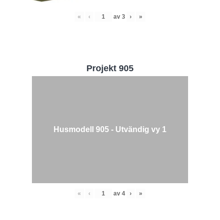
«
‹
av
3
›
»
Projekt 905
Husmodell 905 - Utvändig vy 1
«
‹
av
4
›
»