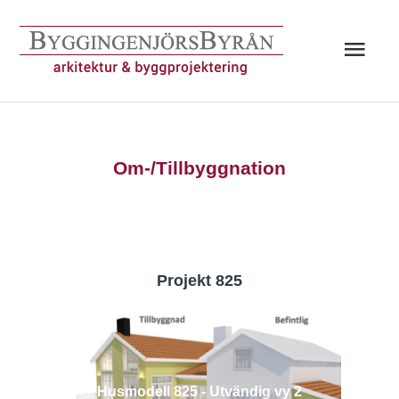
Hoppa
till
Huv
innehåll
Om-/Tillbyggnation
Projekt 825
Husmodell 825 - Utvändig vy 2