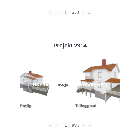
«
‹
av
3
›
»
Projekt 2314
Husmodell 2314 - Utvändig vy 1
«
‹
av
3
›
»