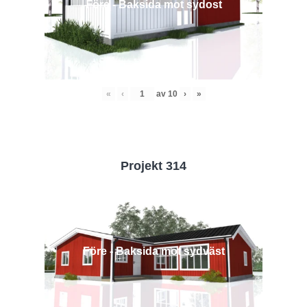
Före - Baksida mot sydost
«
‹
av
10
›
»
Projekt 314
Före - Baksida mot sydväst