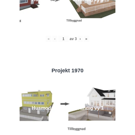
«
‹
av
3
›
»
Projekt 1970
Husmodell 1970 - Utvändig vy 1