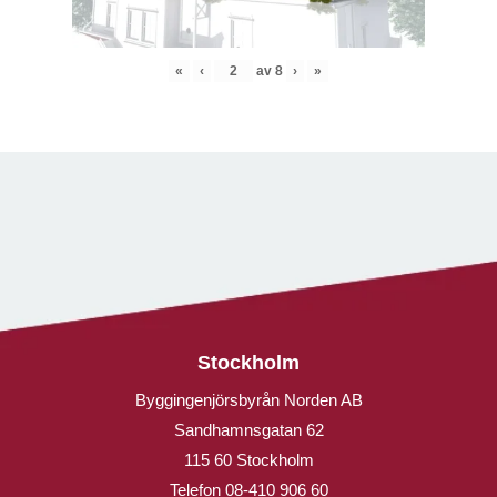
«
‹
av
8
›
»
Stockholm
Byggingenjörsbyrån Norden AB
Sandhamnsgatan 62
115 60 Stockholm
Telefon
08-410 906 60