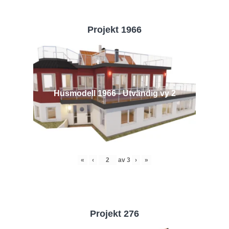
Projekt 1966
Husmodell 1966 - Utvändig vy 2
«
‹
av
3
›
»
Projekt 276