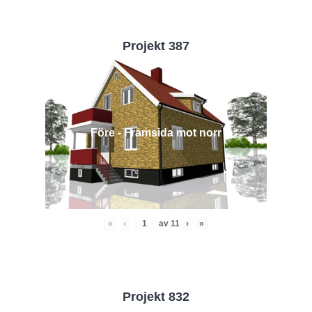
Projekt 387
Före - Framsida mot norr
«
‹
av
11
›
»
Projekt 832