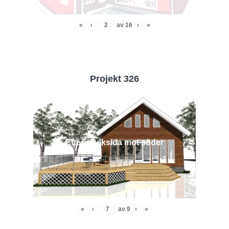
«
‹
av
16
›
»
Projekt 326
Efter - Baksida mot söder
«
‹
av
9
›
»