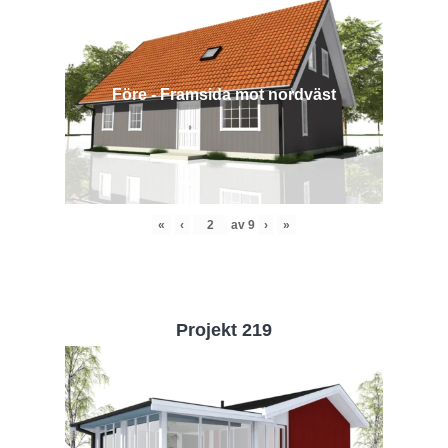
Före - Framsida mot nordväst
«
‹
av
9
›
»
Projekt 219