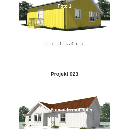
Foto 1
«
‹
av
9
›
»
Projekt 923
Före - Framsida mot öster