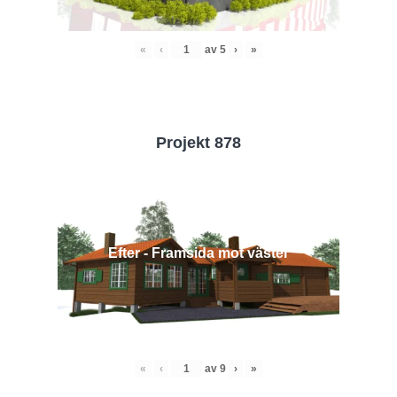
«
‹
av
5
›
»
Projekt 878
Efter - Framsida mot väster
«
‹
av
9
›
»