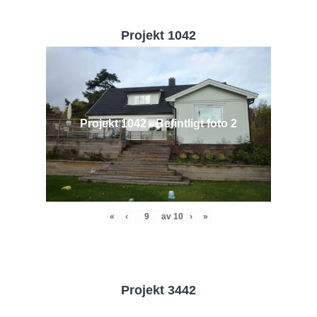
Projekt 1042
Projekt 1042 - Befintligt foto 2
«
‹
av
10
›
»
Projekt 3442