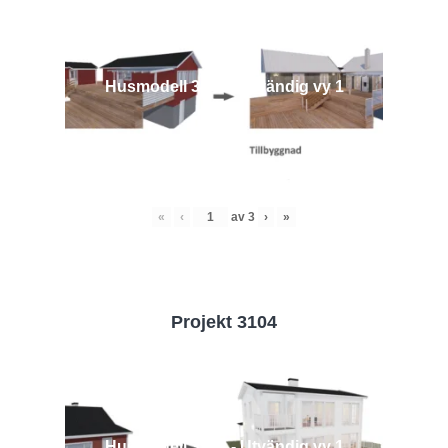
Husmodell 3442 - Utvändig vy 1
«
‹
av
3
›
»
Projekt 3104
Husmodell 3104 - Utvändig vy 1