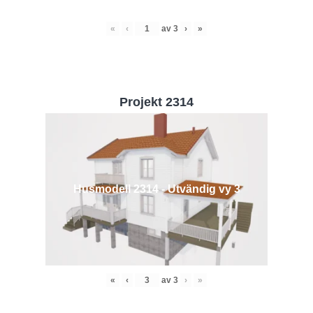
«
‹
av
3
›
»
Projekt 2314
Husmodell 2314 - Utvändig vy 3
«
‹
av
3
›
»