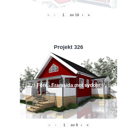
«
‹
av
16
›
»
Projekt 326
Före - Framsida mot sydost
«
‹
av
9
›
»