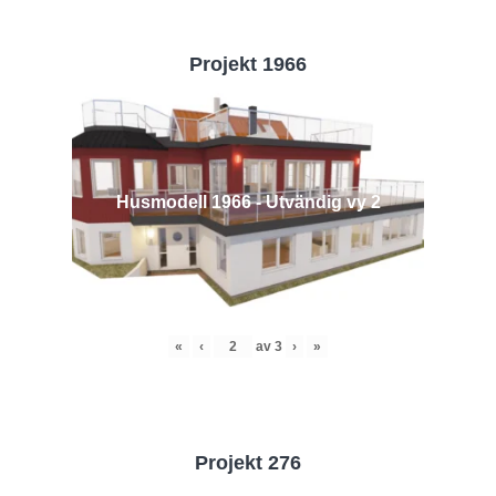
Projekt 1966
Husmodell 1966 - Utvändig vy 2
«
‹
av
3
›
»
Projekt 276