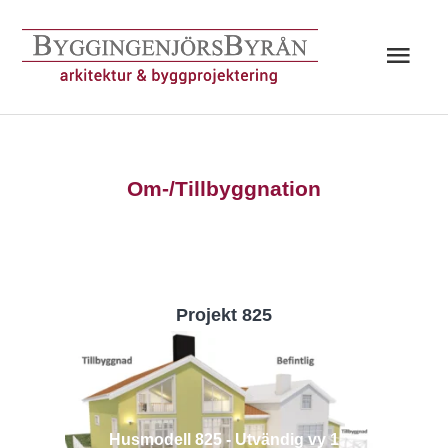
Hoppa
till
Huv
innehåll
Om-/Tillbyggnation
Projekt 825
Husmodell 825 - Utvändig vy 1