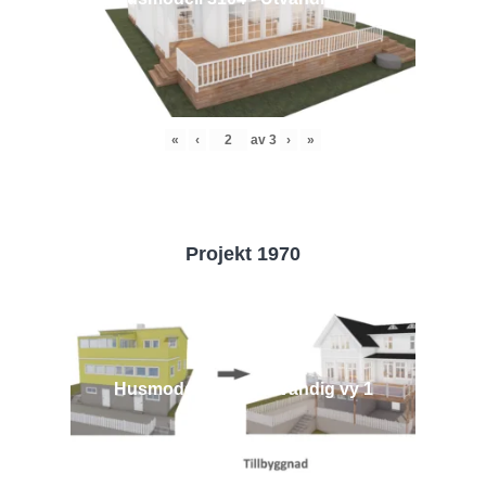
«
‹
av
3
›
»
Projekt 1970
Husmodell 1970 - Utvändig vy 1