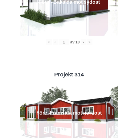
Före - Baksida mot sydost
«
‹
av
10
›
»
Projekt 314
Före -Framsida mot nordost