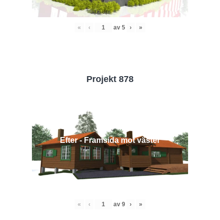
«
‹
av
5
›
»
Projekt 878
Efter - Framsida mot väster
«
‹
av
9
›
»