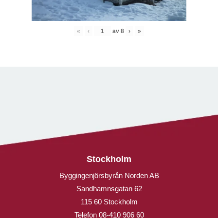
«
‹
av
8
›
»
Stockholm
Byggingenjörsbyrån Norden AB
Sandhamnsgatan 62
115 60 Stockholm
Telefon
08-410 906 60