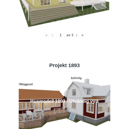
«
‹
av
3
›
»
Projekt 1893
Husmodell 1893 - Utvändig vy 1