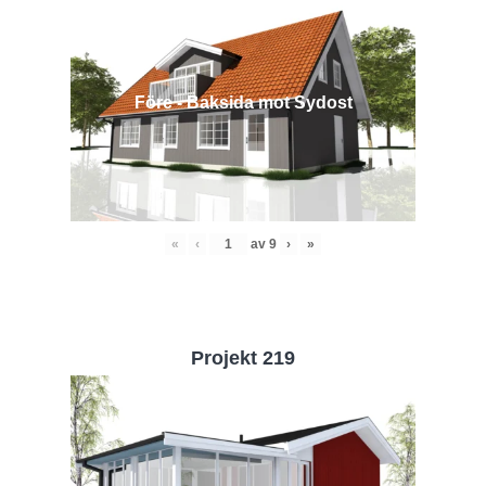
Före - Baksida mot Sydost
«
‹
av
9
›
»
Projekt 219