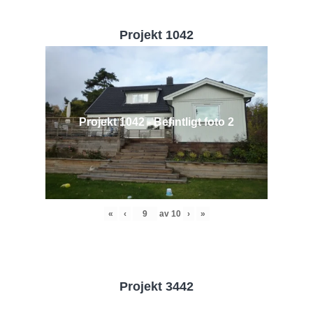
Projekt 1042
Projekt 1042 - Befintligt foto 2
«
‹
av
10
›
»
Projekt 3442