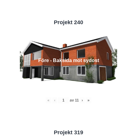
Projekt 240
Före - Baksida mot sydost
«
‹
av
11
›
»
Projekt 319