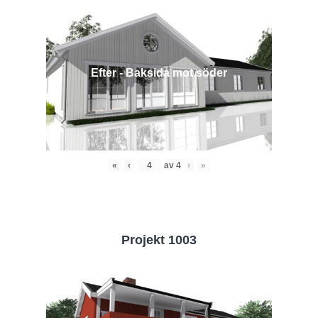
Efter - Baksida mot söder
«
‹
av
4
›
»
Projekt 1003