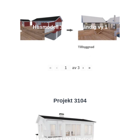
Husmodell 3442 - Utvändig vy 1
«
‹
av
3
›
»
Projekt 3104
Husmodell 3104 - Utvändig vy 2