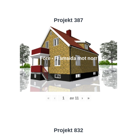
Projekt 387
Före - Framsida mot norr
«
‹
av
11
›
»
Projekt 832