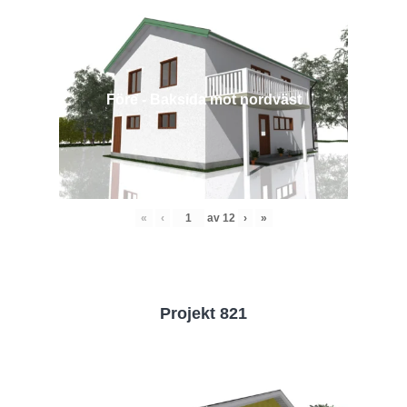
Före - Baksida mot nordväst
«
‹
av
12
›
»
Projekt 821