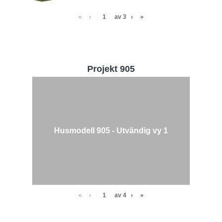
«
‹
av
3
›
»
Projekt 905
Husmodell 905 - Utvändig vy 1
«
‹
av
4
›
»