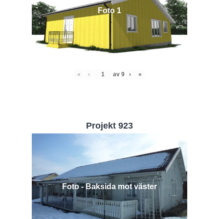
Foto 1
«
‹
av
9
›
»
Projekt 923
Foto - Baksida mot väster