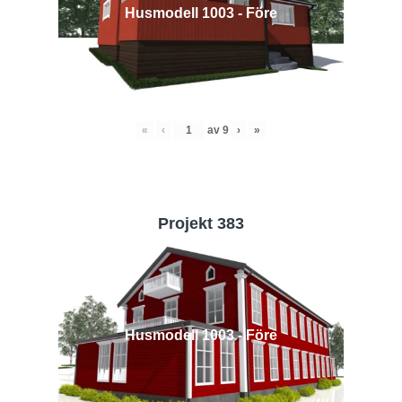
Husmodell 1003 - Före
«
‹
av
9
›
»
Projekt 383
Husmodell 1003 - Före