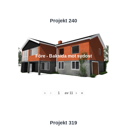
Projekt 240
Före - Baksida mot sydost
«
‹
av
11
›
»
Projekt 319