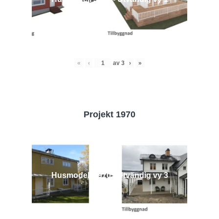
«
‹
av
3
›
»
Projekt 1970
Husmodell 1970 - Utvändig vy 3