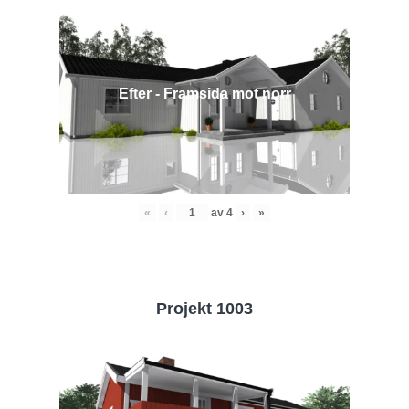
Efter - Framsida mot norr
«
‹
av
4
›
»
Projekt 1003