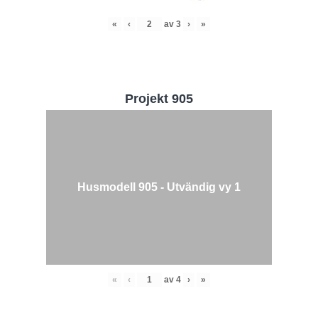
«
‹
av
3
›
»
Projekt 905
Husmodell 905 - Utvändig vy 1
«
‹
av
4
›
»