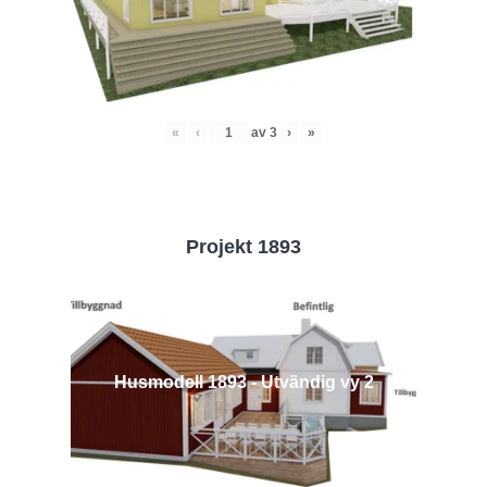
«
‹
av
3
›
»
Projekt 1893
Husmodell 1893 - Utvändig vy 2