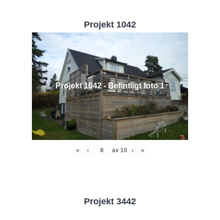
Projekt 1042
Projekt 1042 - Befintligt foto 1
«
‹
av
10
›
»
Projekt 3442