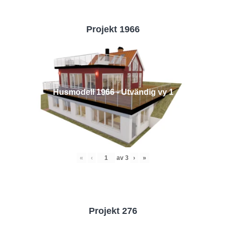
Projekt 1966
Husmodell 1966 - Utvändig vy 1
«
‹
av
3
›
»
Projekt 276