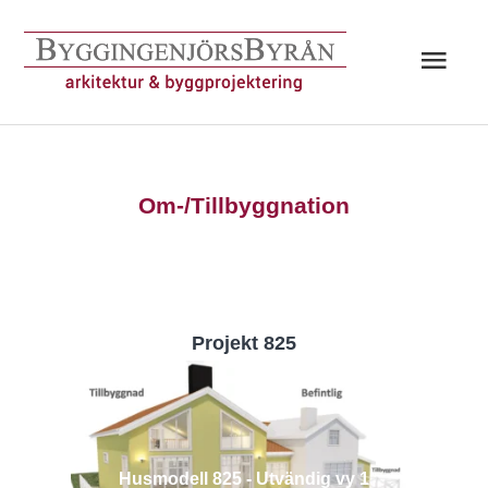
Hoppa
till
Huv
innehåll
Om-/Tillbyggnation
Projekt 825
Husmodell 825 - Utvändig vy 1