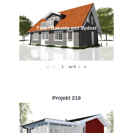
Före - Baksida mot Sydost
«
‹
av
9
›
»
Projekt 219