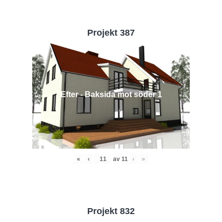
Projekt 387
Efter - Baksida mot söder 1
«
‹
av
11
›
»
Projekt 832