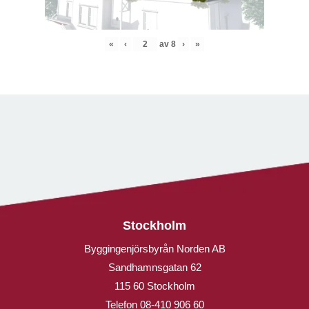
«
‹
av
8
›
»
Stockholm
Byggingenjörsbyrån Norden AB
Sandhamnsgatan 62
115 60 Stockholm
Telefon
08-410 906 60