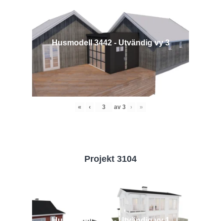
Husmodell 3442 - Utvändig vy 3
«
‹
av
3
›
»
Projekt 3104
Husmodell 3104 - Utvändig vy 1