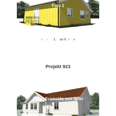
Foto 1
«
‹
av
9
›
»
Projekt 923
Före - Framsida mot öster