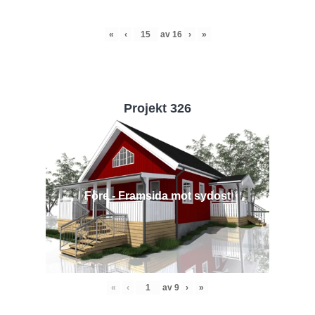
«
‹
av
16
›
»
Projekt 326
Före - Framsida mot sydost
«
‹
av
9
›
»