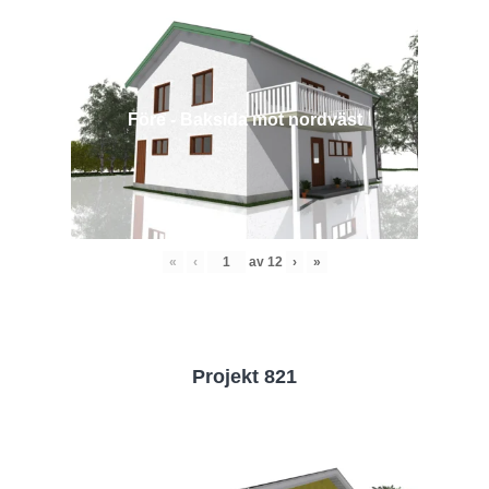
Före - Baksida mot nordväst
«
‹
av
12
›
»
Projekt 821