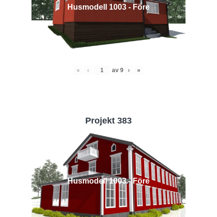
Husmodell 1003 - Före
«
‹
av
9
›
»
Projekt 383
Husmodell 1003 - Före