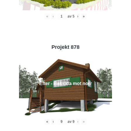
«
‹
av
5
›
»
Projekt 878
Efter - Baksida mot norr
«
‹
av
9
›
»