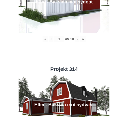
Före - Baksida mot sydost
«
‹
av
10
›
»
Projekt 314
Efter - Baksida mot sydväst