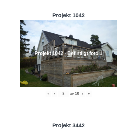
Projekt 1042
Projekt 1042 - Befintligt foto 1
«
‹
av
10
›
»
Projekt 3442