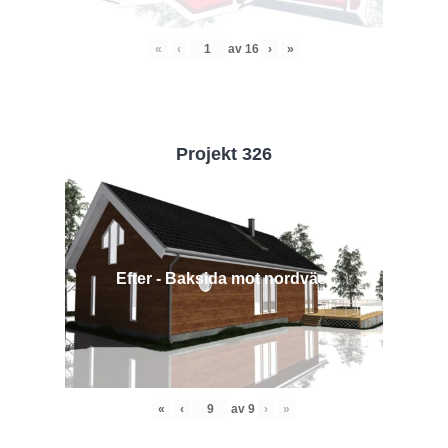
«
‹
av
16
›
»
Projekt 326
Efter - Baksida mot nordväst
«
‹
av
9
›
»