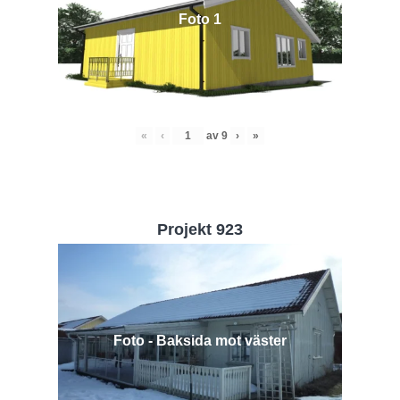
Foto 1
«
‹
av
9
›
»
Projekt 923
Foto - Baksida mot väster