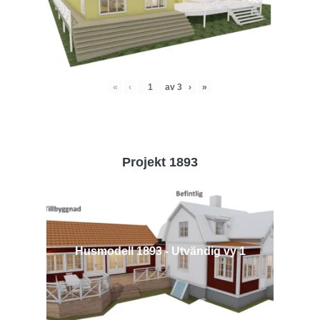
«
‹
av
3
›
»
Projekt 1893
Husmodell 1893 - Utvändig vy 1