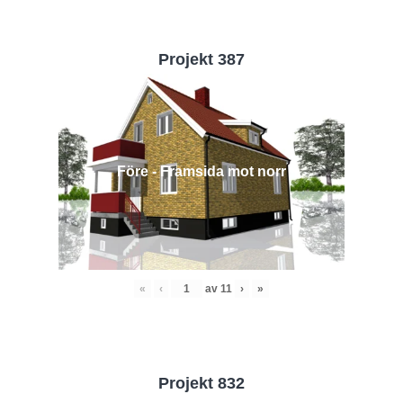
Projekt 387
Före - Framsida mot norr
«
‹
av
11
›
»
Projekt 832