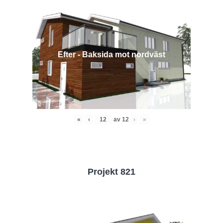
Efter - Baksida mot nordväst
«
‹
av
12
›
»
Projekt 821