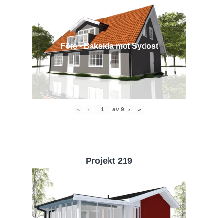
Före - Baksida mot Sydost
«
‹
av
9
›
»
Projekt 219