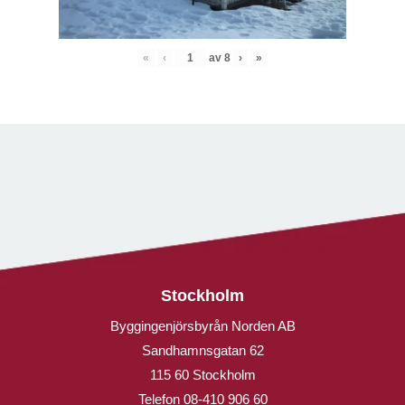
«
‹
av
8
›
»
Stockholm
Byggingenjörsbyrån Norden AB
Sandhamnsgatan 62
115 60 Stockholm
Telefon
08-410 906 60