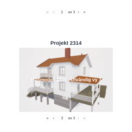
«
‹
av
3
›
»
Projekt 2314
Husmodell 2314 - Utvändig vy 3
«
‹
av
3
›
»