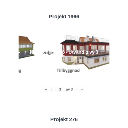
Projekt 1966
Husmodell 1966 - Utvändig vy 3
«
‹
av
3
›
»
Projekt 276