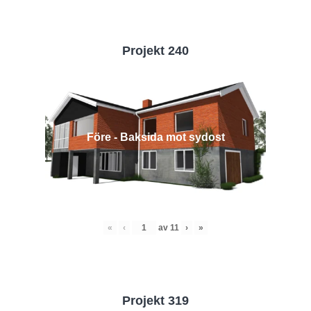
Projekt 240
Före - Baksida mot sydost
«
‹
av
11
›
»
Projekt 319