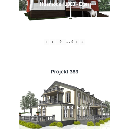
Husmodell 1003 - Efter
«
‹
av
9
›
»
Projekt 383
Husmodell 1003 - Efter 1