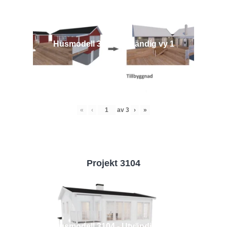
Husmodell 3442 - Utvändig vy 1
«
‹
av
3
›
»
Projekt 3104
Husmodell 3104 - Utvändig vy 2