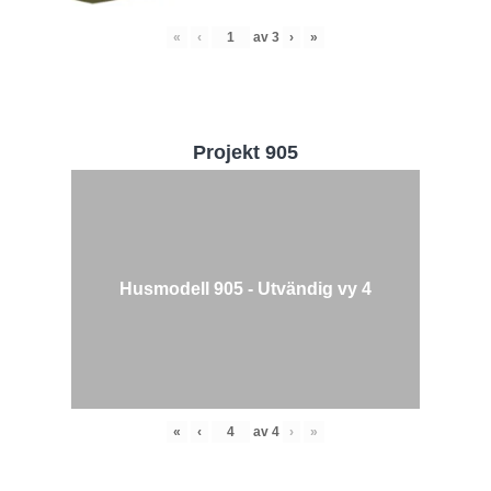
«
‹
av
3
›
»
Projekt 905
Husmodell 905 - Utvändig vy 4
«
‹
av
4
›
»