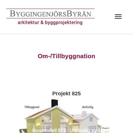
Hoppa
till
Huv
innehåll
Om-/Tillbyggnation
Projekt 825
Husmodell 825 - Utvändig vy 1