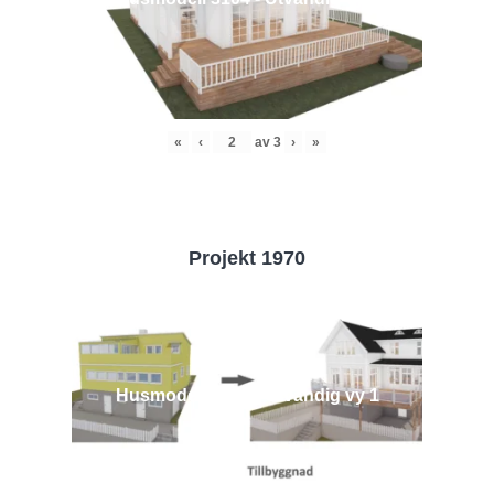
«
‹
av
3
›
»
Projekt 1970
Husmodell 1970 - Utvändig vy 1