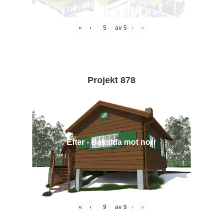
«
‹
av
5
›
»
Projekt 878
Efter - Baksida mot norr
«
‹
av
9
›
»