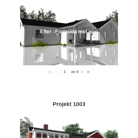
Efter - Framsida mot norr
«
‹
av
4
›
»
Projekt 1003