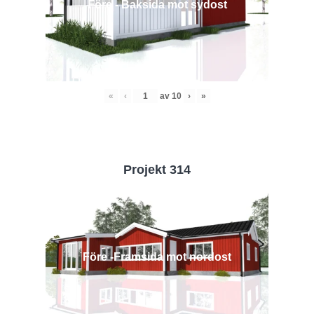
Före - Baksida mot sydost
«
‹
av
10
›
»
Projekt 314
Före -Framsida mot nordost