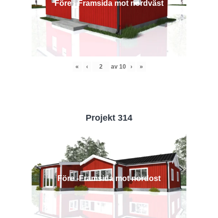
Före - Framsida mot nordväst
«
‹
av
10
›
»
Projekt 314
Före -Framsida mot nordost