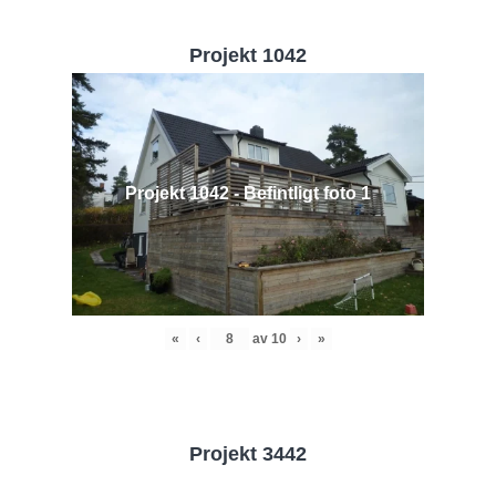
Projekt 1042
Projekt 1042 - Befintligt foto 1
«
‹
av
10
›
»
Projekt 3442