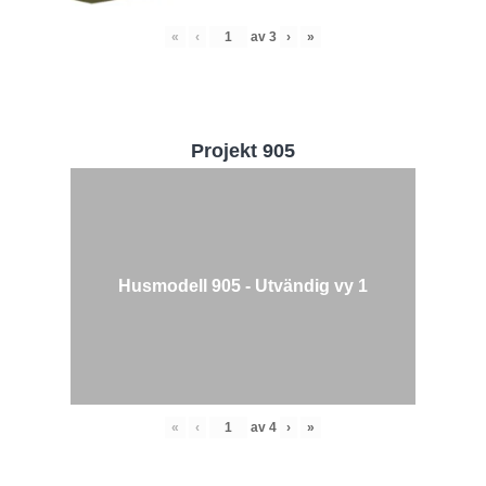
«
‹
av
3
›
»
Projekt 905
Husmodell 905 - Utvändig vy 1
«
‹
av
4
›
»