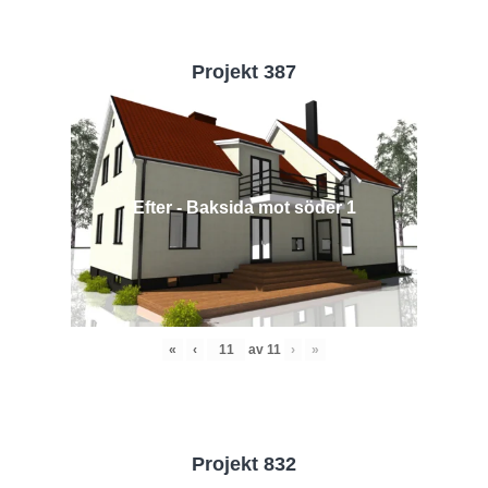
Projekt 387
Efter - Baksida mot söder 1
«
‹
av
11
›
»
Projekt 832