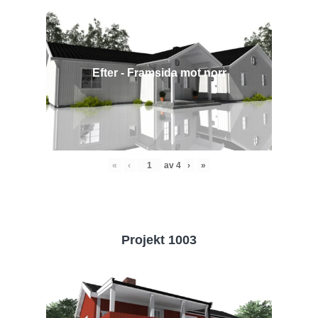
Efter - Framsida mot norr
«
‹
av
4
›
»
Projekt 1003