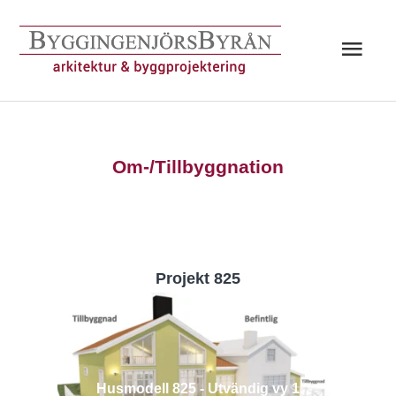
Hoppa
till
Huv
innehåll
Om-/Tillbyggnation
Projekt 825
Husmodell 825 - Utvändig vy 1