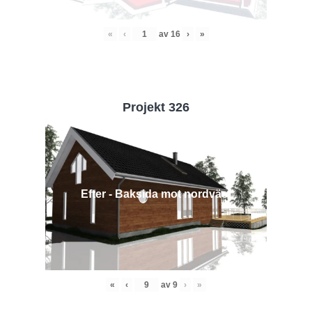
«
‹
av
16
›
»
Projekt 326
Efter - Baksida mot nordväst
«
‹
av
9
›
»