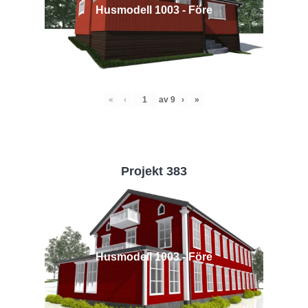
Husmodell 1003 - Före
«
‹
av
9
›
»
Projekt 383
Husmodell 1003 - Före