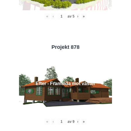
«
‹
av
5
›
»
Projekt 878
Efter - Framsida mot väster
«
‹
av
9
›
»