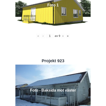
Foto 1
«
‹
av
9
›
»
Projekt 923
Foto - Baksida mot väster