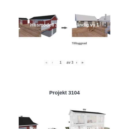
Husmodell 3442 - Utvändig vy 1
«
‹
av
3
›
»
Projekt 3104
Husmodell 3104 - Utvändig vy 1