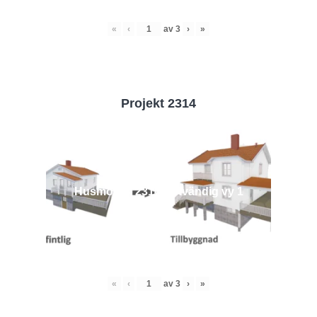
«
‹
av
3
›
»
Projekt 2314
Husmodell 2314 - Utvändig vy 1
«
‹
av
3
›
»