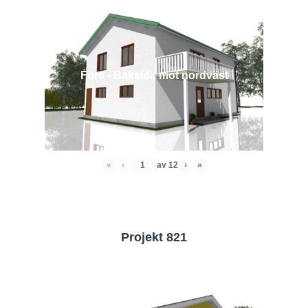
Före - Baksida mot nordväst
«
‹
av
12
›
»
Projekt 821