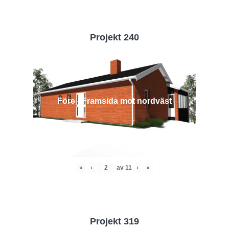
Projekt 240
Före - Framsida mot nordväst
«
‹
av
11
›
»
Projekt 319