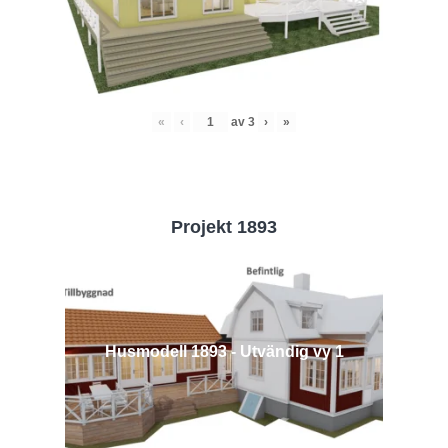
«
‹
av
3
›
»
Projekt 1893
Husmodell 1893 - Utvändig vy 1