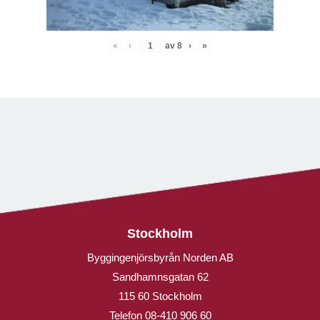
«
‹
av
8
›
»
Stockholm
Byggingenjörsbyrån Norden AB
Sandhamnsgatan 62
115 60 Stockholm
Telefon
08-410 906 60