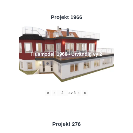
Projekt 1966
Husmodell 1966 - Utvändig vy 2
«
‹
av
3
›
»
Projekt 276