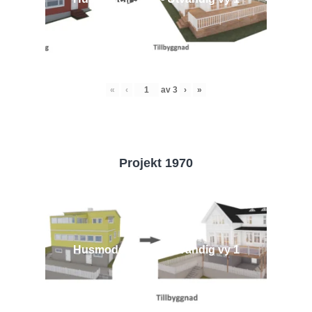
«
‹
av
3
›
»
Projekt 1970
Husmodell 1970 - Utvändig vy 1