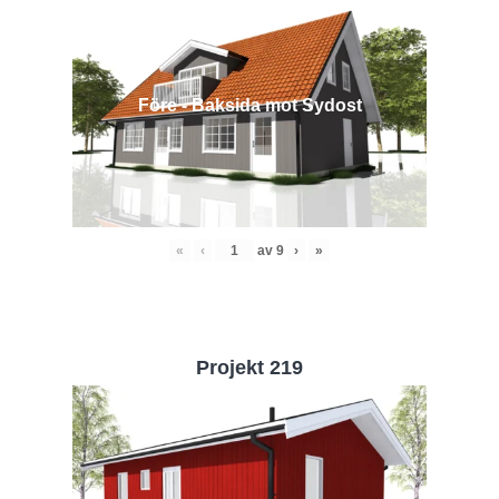
Före - Baksida mot Sydost
«
‹
av
9
›
»
Projekt 219