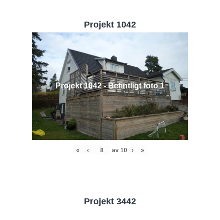
Projekt 1042
Projekt 1042 - Befintligt foto 1
«
‹
av
10
›
»
Projekt 3442