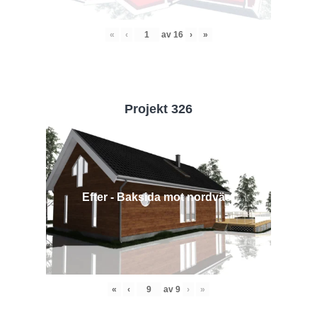
«
‹
av
16
›
»
Projekt 326
Efter - Baksida mot nordväst
«
‹
av
9
›
»