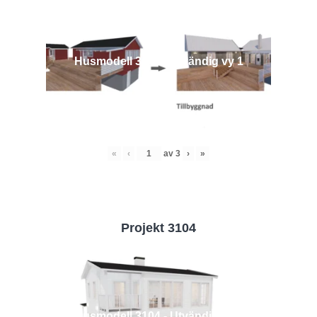
Husmodell 3442 - Utvändig vy 1
«
‹
av
3
›
»
Projekt 3104
Husmodell 3104 - Utvändig vy 2