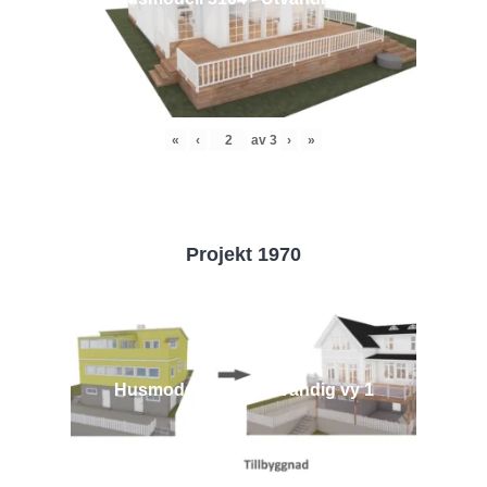
«
‹
av
3
›
»
Projekt 1970
Husmodell 1970 - Utvändig vy 1