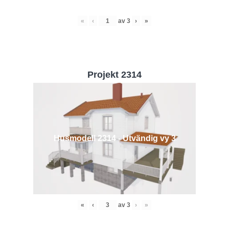
«
‹
av
3
›
»
Projekt 2314
Husmodell 2314 - Utvändig vy 3
«
‹
av
3
›
»