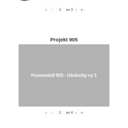
«
‹
av
3
›
»
Projekt 905
Husmodell 905 - Utvändig vy 1
«
‹
av
4
›
»