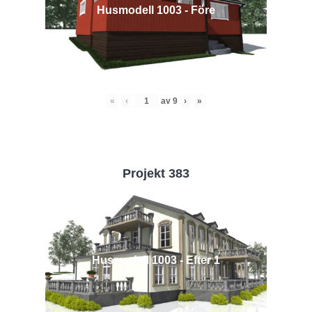
Husmodell 1003 - Före
«
‹
av
9
›
»
Projekt 383
Husmodell 1003 - Efter 1