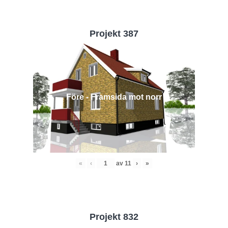
Projekt 387
Före - Framsida mot norr
«
‹
av
11
›
»
Projekt 832