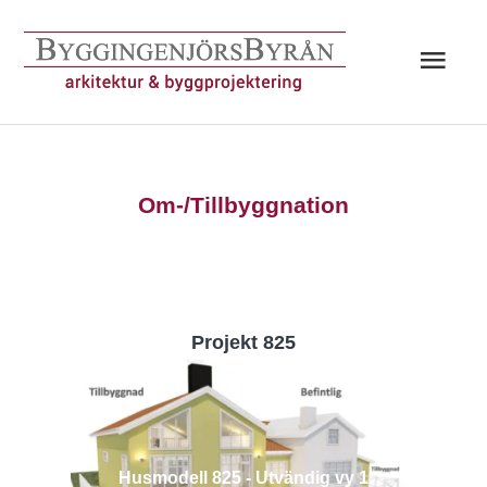
Hoppa
till
Huv
innehåll
Om-/Tillbyggnation
Projekt 825
Husmodell 825 - Utvändig vy 1