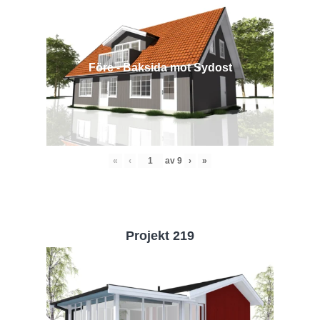
Före - Baksida mot Sydost
«
‹
av
9
›
»
Projekt 219