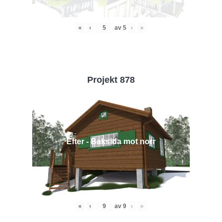
«
‹
av
5
›
»
Projekt 878
Efter - Baksida mot norr
«
‹
av
9
›
»