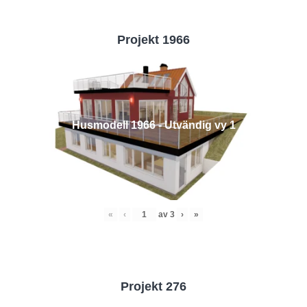
Projekt 1966
Husmodell 1966 - Utvändig vy 1
«
‹
av
3
›
»
Projekt 276