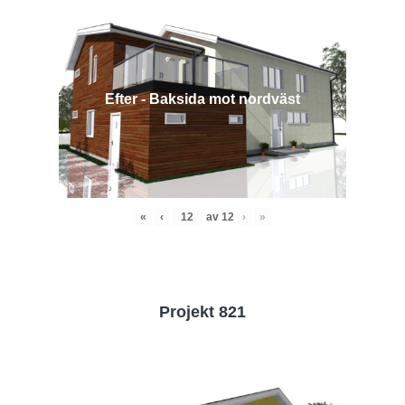
Efter - Baksida mot nordväst
«
‹
av
12
›
»
Projekt 821