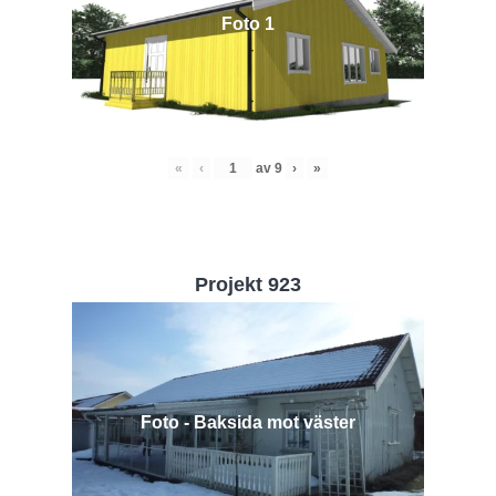
Foto 1
«
‹
av
9
›
»
Projekt 923
Foto - Baksida mot väster