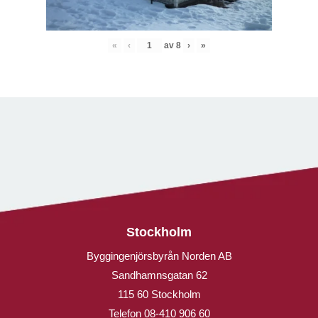
«
‹
av
8
›
»
Stockholm
Byggingenjörsbyrån Norden AB
Sandhamnsgatan 62
115 60 Stockholm
Telefon
08-410 906 60