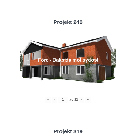
Projekt 240
Före - Baksida mot sydost
«
‹
av
11
›
»
Projekt 319