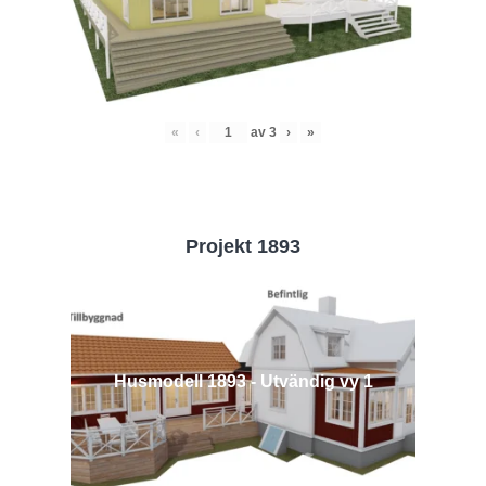
«
‹
av
3
›
»
Projekt 1893
Husmodell 1893 - Utvändig vy 1