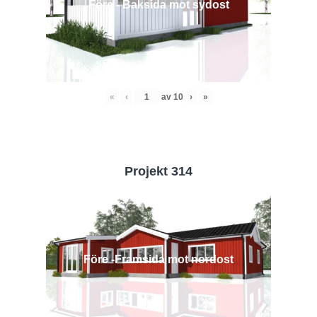
Före - Baksida mot sydost
«
‹
av
10
›
»
Projekt 314
Före -Framsida mot nordost