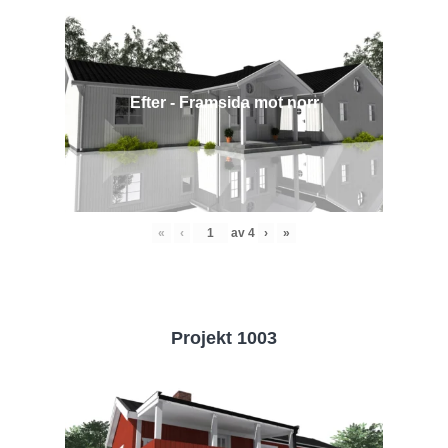
Efter - Framsida mot norr
«
‹
av
4
›
»
Projekt 1003