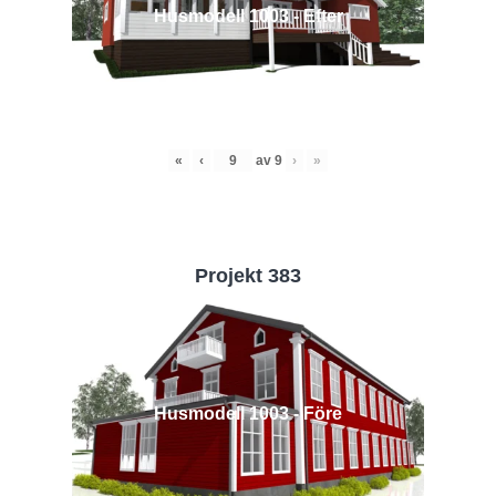
Husmodell 1003 - Efter
«
‹
av
9
›
»
Projekt 383
Husmodell 1003 - Före