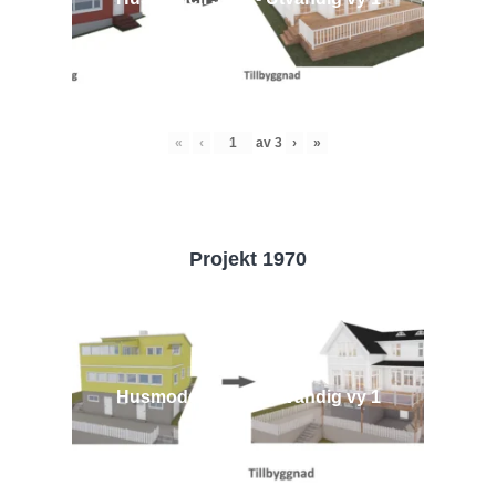
«
‹
av
3
›
»
Projekt 1970
Husmodell 1970 - Utvändig vy 1