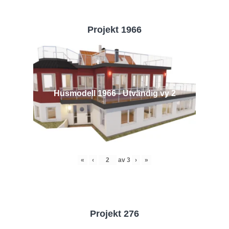
Projekt 1966
Husmodell 1966 - Utvändig vy 2
«
‹
av
3
›
»
Projekt 276