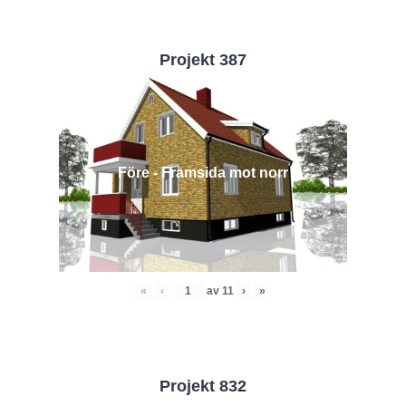
Projekt 387
Före - Framsida mot norr
«
‹
av
11
›
»
Projekt 832