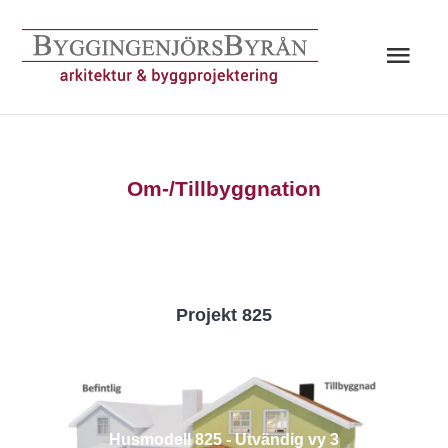
Hoppa
till
Huv
innehåll
Om-/Tillbyggnation
Projekt 825
Husmodell 825 - Utvändig vy 3