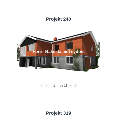
Projekt 240
Före - Baksida mot sydost
«
‹
av
11
›
»
Projekt 319