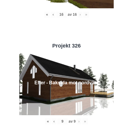
«
‹
av
16
›
»
Projekt 326
Efter - Baksida mot nordväst
«
‹
av
9
›
»