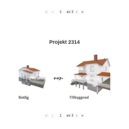
«
‹
av
3
›
»
Projekt 2314
Husmodell 2314 - Utvändig vy 1
«
‹
av
3
›
»