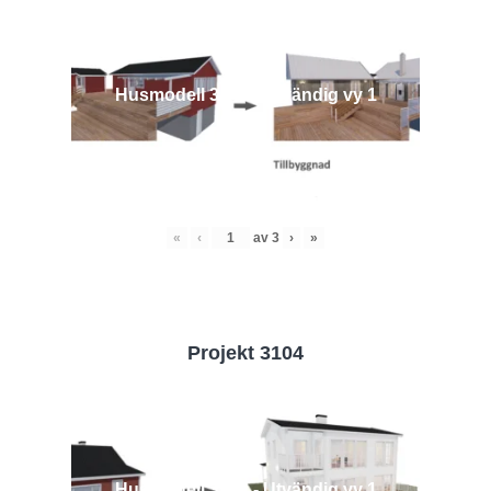
Husmodell 3442 - Utvändig vy 1
«
‹
av
3
›
»
Projekt 3104
Husmodell 3104 - Utvändig vy 1