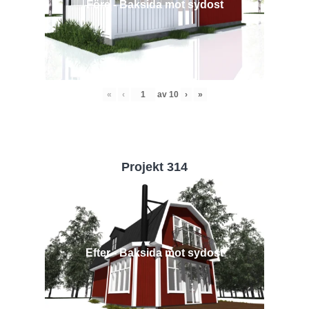
Före - Baksida mot sydost
«
‹
av
10
›
»
Projekt 314
Efter - Baksida mot sydost