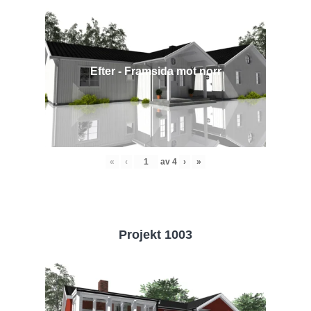
Efter - Framsida mot norr
«
‹
av
4
›
»
Projekt 1003