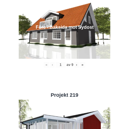
Före - Baksida mot Sydost
«
‹
av
9
›
»
Projekt 219