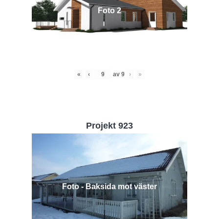
Foto 2
«
‹
av
9
›
»
Projekt 923
Foto - Baksida mot väster