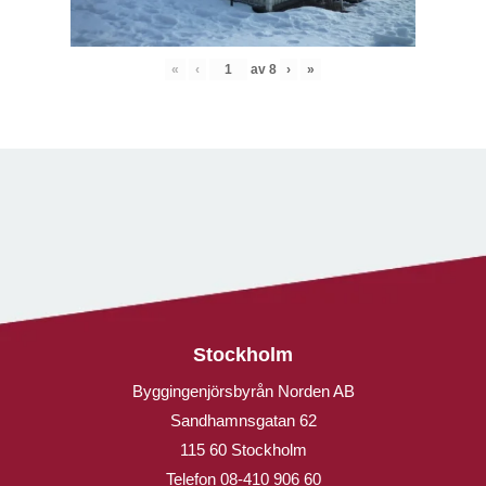
«
‹
av
8
›
»
Stockholm
Byggingenjörsbyrån Norden AB
Sandhamnsgatan 62
115 60 Stockholm
Telefon
08-410 906 60