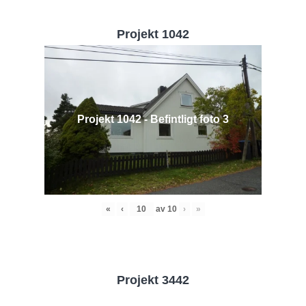
Projekt 1042
Projekt 1042 - Befintligt foto 3
«
‹
av
10
›
»
Projekt 3442