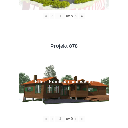
«
‹
av
5
›
»
Projekt 878
Efter - Framsida mot väster
«
‹
av
9
›
»