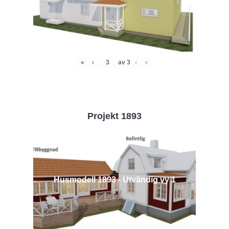
«
‹
av
3
›
»
Projekt 1893
Husmodell 1893 - Utvändig vy 1