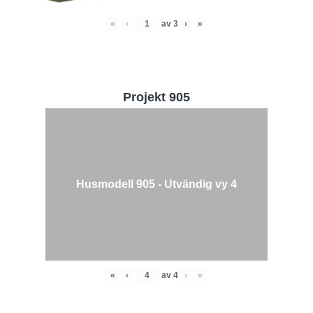
«
‹
av
3
›
»
Projekt 905
Husmodell 905 - Utvändig vy 4
«
‹
av
4
›
»