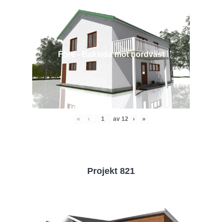
Före - Baksida mot nordväst
«
‹
av
12
›
»
Projekt 821