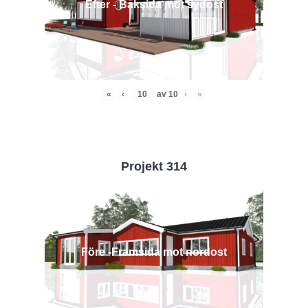
Efter - Baksida mot sydost
«
‹
av
10
›
»
Projekt 314
Före -Framsida mot nordost