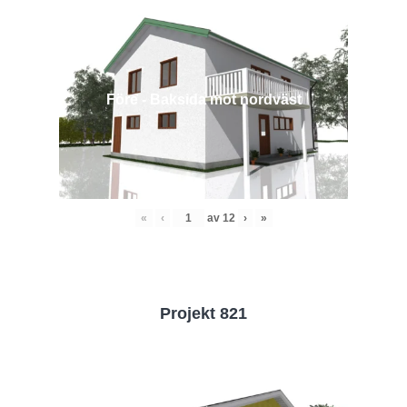
Före - Baksida mot nordväst
«
‹
av
12
›
»
Projekt 821