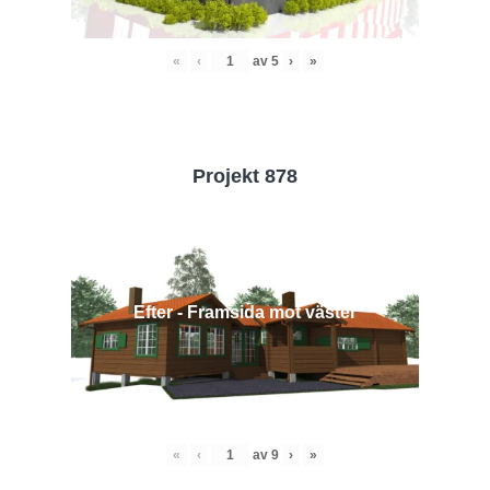
«
‹
av
5
›
»
Projekt 878
Efter - Framsida mot väster
«
‹
av
9
›
»