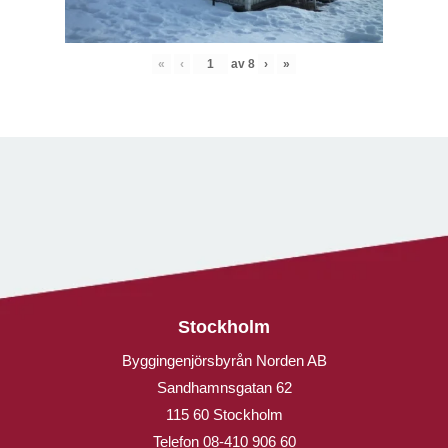
«
‹
av
8
›
»
Stockholm
Byggingenjörsbyrån Norden AB
Sandhamnsgatan 62
115 60 Stockholm
Telefon
08-410 906 60