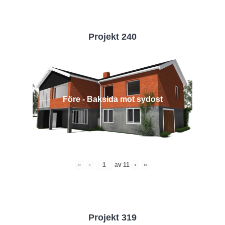
Projekt 240
Före - Baksida mot sydost
«
‹
av
11
›
»
Projekt 319