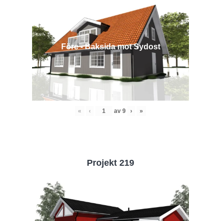
Före - Baksida mot Sydost
«
‹
av
9
›
»
Projekt 219