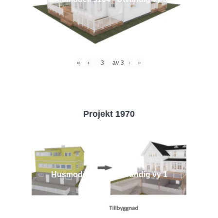
«
‹
av
3
›
»
Projekt 1970
Husmodell 1970 - Utvändig vy 1