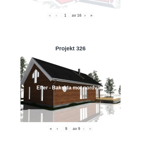
«
‹
av
16
›
»
Projekt 326
Efter - Baksida mot nordväst
«
‹
av
9
›
»