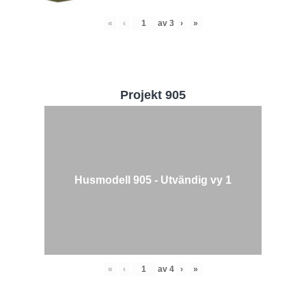
«
‹
av
3
›
»
Projekt 905
Husmodell 905 - Utvändig vy 1
«
‹
av
4
›
»