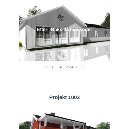
Efter - Baksida mot söder
«
‹
av
4
›
»
Projekt 1003