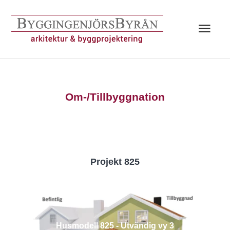
Hoppa
till
Huv
innehåll
Om-/Tillbyggnation
Projekt 825
Husmodell 825 - Utvändig vy 3