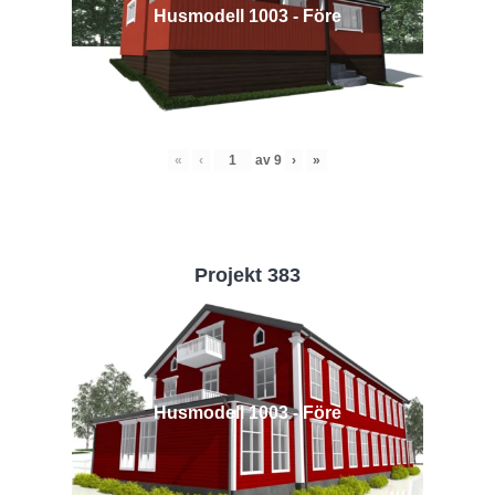
Husmodell 1003 - Före
«
‹
av
9
›
»
Projekt 383
Husmodell 1003 - Före