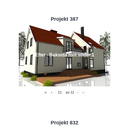
Projekt 387
Efter - Baksida mot söder 1
«
‹
av
11
›
»
Projekt 832