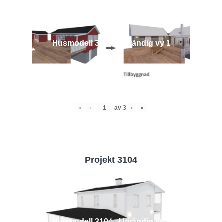
Husmodell 3442 - Utvändig vy 1
«
‹
av
3
›
»
Projekt 3104
Husmodell 3104 - Utvändig vy 3