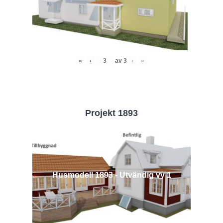
«
‹
av
3
›
»
Projekt 1893
Husmodell 1893 - Utvändig vy 1