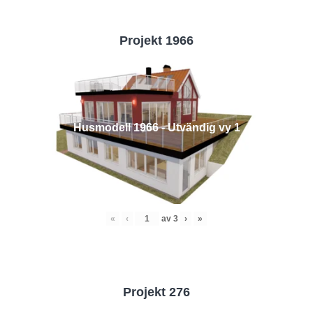
Projekt 1966
Husmodell 1966 - Utvändig vy 1
«
‹
av
3
›
»
Projekt 276