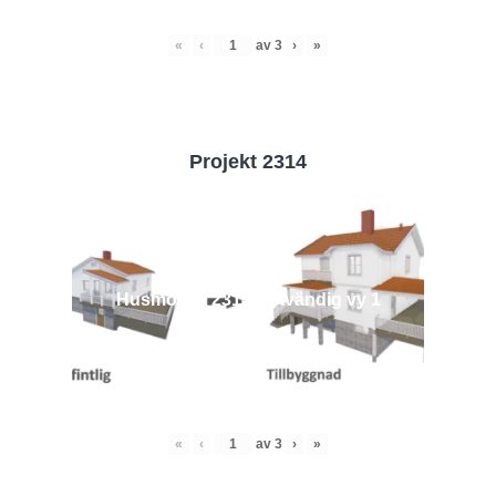
«
‹
av
3
›
»
Projekt 2314
Husmodell 2314 - Utvändig vy 1
«
‹
av
3
›
»