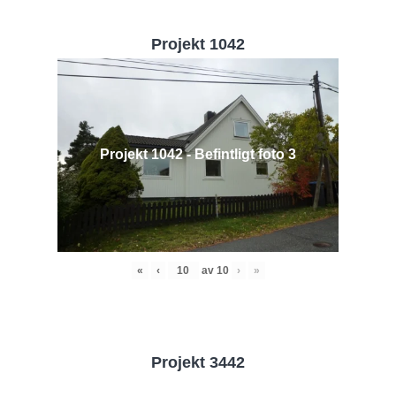
Projekt 1042
Projekt 1042 - Befintligt foto 3
«
‹
av
10
›
»
Projekt 3442