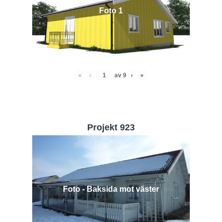
Foto 1
«
‹
av
9
›
»
Projekt 923
Foto - Baksida mot väster