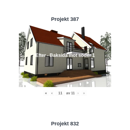
Projekt 387
Efter - Baksida mot söder 1
«
‹
av
11
›
»
Projekt 832