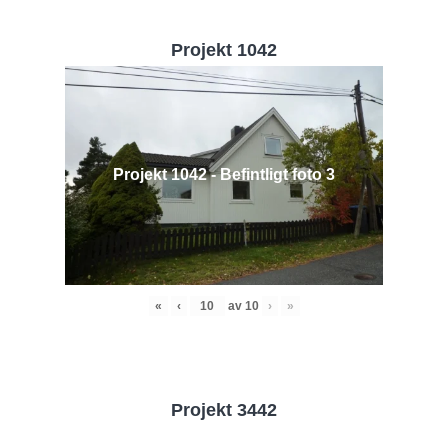
Projekt 1042
Projekt 1042 - Befintligt foto 3
«
‹
av
10
›
»
Projekt 3442