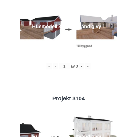
Husmodell 3442 - Utvändig vy 1
«
‹
av
3
›
»
Projekt 3104
Husmodell 3104 - Utvändig vy 1