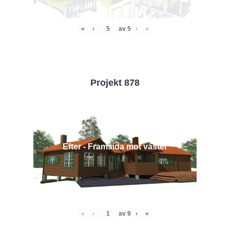
«
‹
av
5
›
»
Projekt 878
Efter - Framsida mot väster
«
‹
av
9
›
»