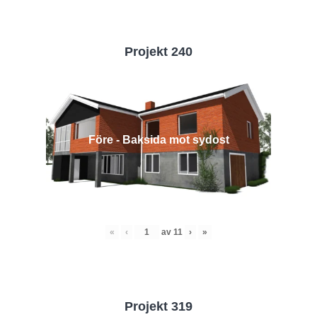
Projekt 240
Före - Baksida mot sydost
«
‹
av
11
›
»
Projekt 319