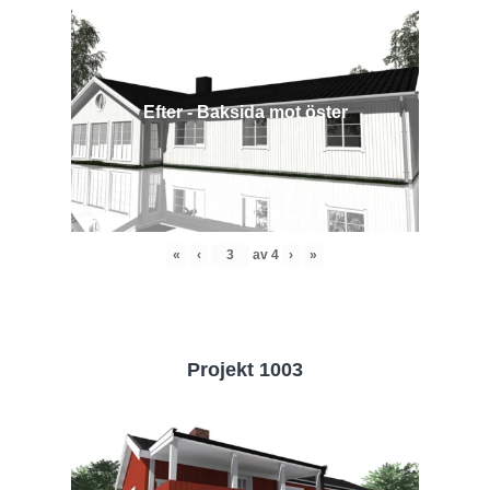
Efter - Baksida mot öster
«
‹
av
4
›
»
Projekt 1003