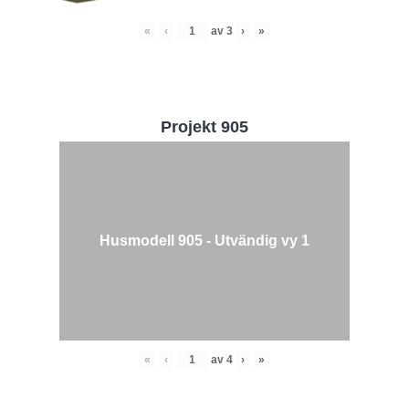
«
‹
av
3
›
»
Projekt 905
Husmodell 905 - Utvändig vy 1
«
‹
av
4
›
»