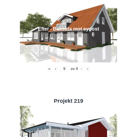
Efter - Baksida mot sydost
«
‹
av
9
›
»
Projekt 219