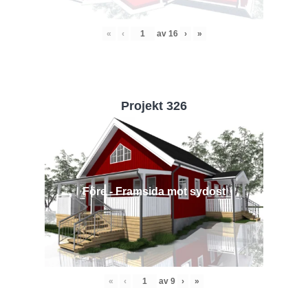
«
‹
av
16
›
»
Projekt 326
Före - Framsida mot sydost
«
‹
av
9
›
»