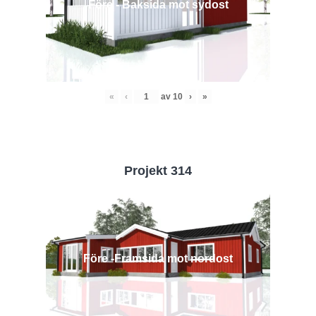
Före - Baksida mot sydost
«
‹
av
10
›
»
Projekt 314
Före -Framsida mot nordost