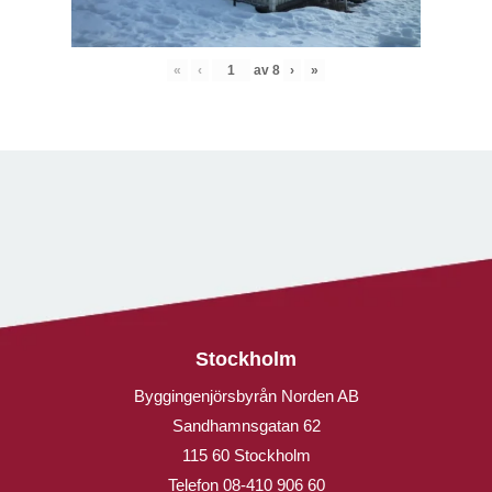
«
‹
av
8
›
»
Stockholm
Byggingenjörsbyrån Norden AB
Sandhamnsgatan 62
115 60 Stockholm
Telefon
08-410 906 60