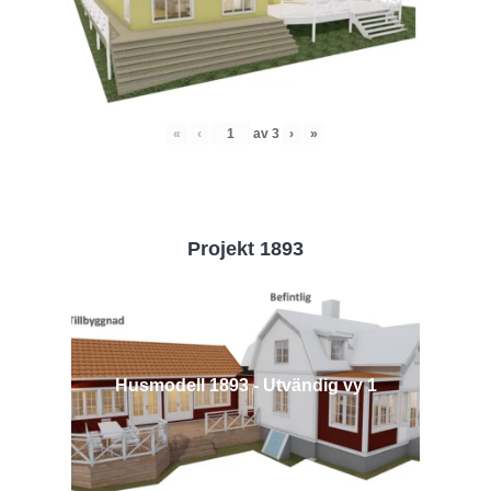
«
‹
av
3
›
»
Projekt 1893
Husmodell 1893 - Utvändig vy 1