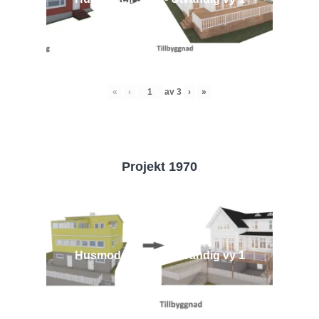
«
‹
av
3
›
»
Projekt 1970
Husmodell 1970 - Utvändig vy 1