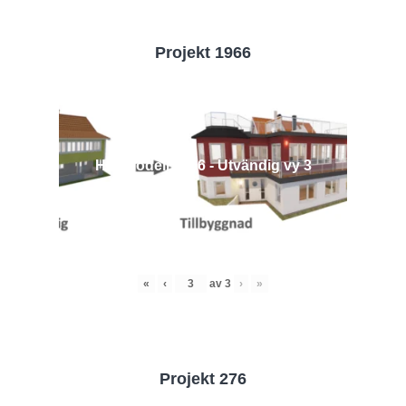
Projekt 1966
Husmodell 1966 - Utvändig vy 3
«
‹
av
3
›
»
Projekt 276