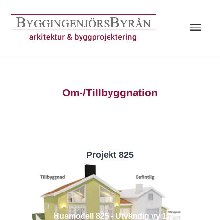
Hoppa
till
Huv
innehåll
Om-/Tillbyggnation
Projekt 825
Husmodell 825 - Utvändig vy 1