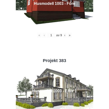
Husmodell 1003 - Före
«
‹
av
9
›
»
Projekt 383
Husmodell 1003 - Efter 1