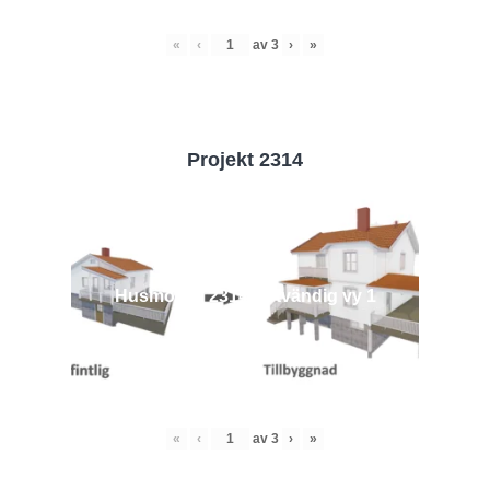
«
‹
av
3
›
»
Projekt 2314
Husmodell 2314 - Utvändig vy 1
«
‹
av
3
›
»