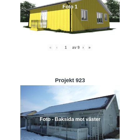
Foto 1
«
‹
av
9
›
»
Projekt 923
Foto - Baksida mot väster