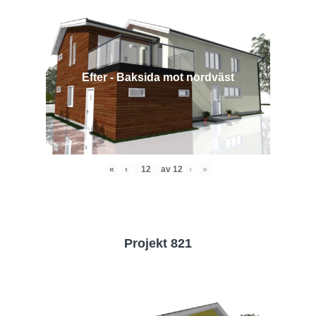
Efter - Baksida mot nordväst
«
‹
av
12
›
»
Projekt 821