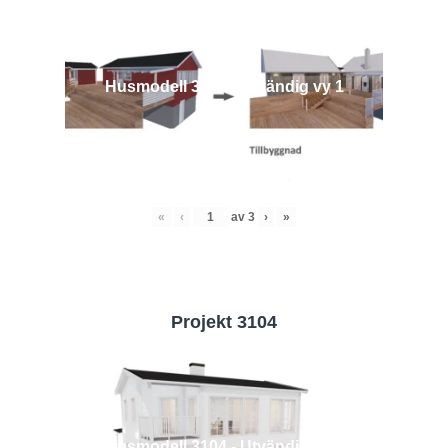
Husmodell 3442 - Utvändig vy 1
«
‹
av
3
›
»
Projekt 3104
Husmodell 3104 - Utvändig vy 2