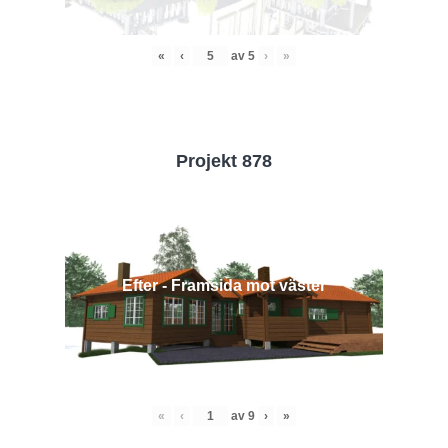
«
‹
av
5
›
»
Projekt 878
Efter - Framsida mot väster
«
‹
av
9
›
»