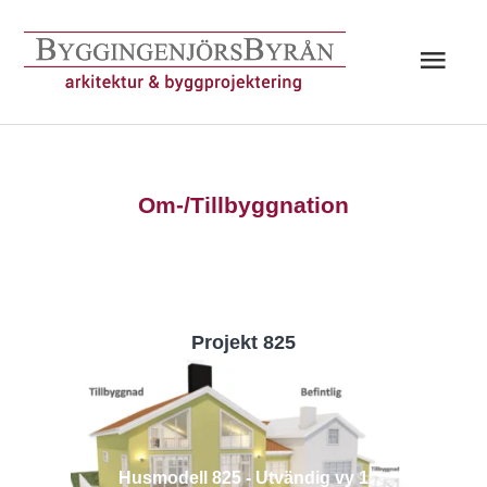
Hoppa
till
Huv
innehåll
Om-/Tillbyggnation
Projekt 825
Husmodell 825 - Utvändig vy 1