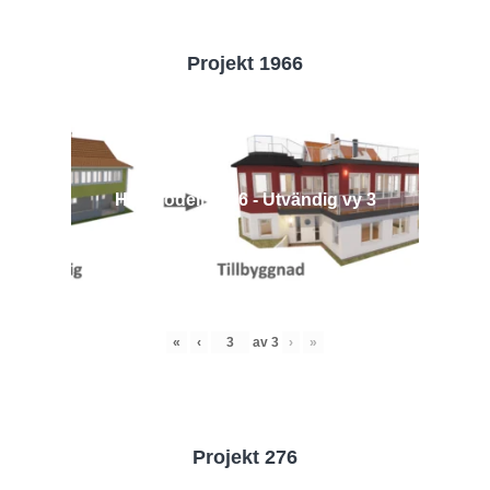
Projekt 1966
Husmodell 1966 - Utvändig vy 3
«
‹
av
3
›
»
Projekt 276