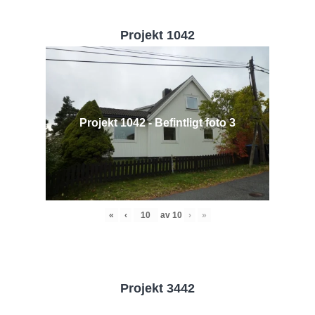
Projekt 1042
Projekt 1042 - Befintligt foto 3
«
‹
av
10
›
»
Projekt 3442