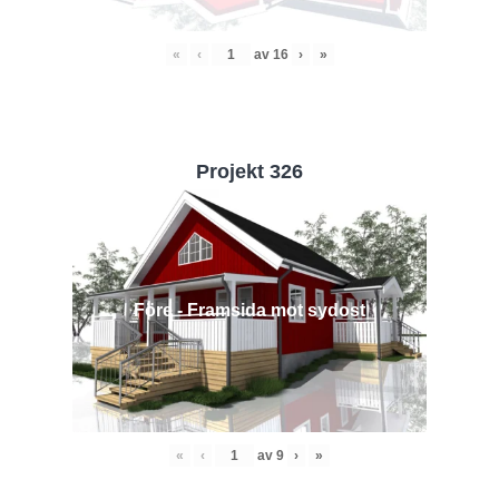
«
‹
av
16
›
»
Projekt 326
Före - Framsida mot sydost
«
‹
av
9
›
»