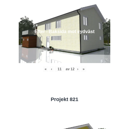
Efter - Baksida mot sydväst
«
‹
av
12
›
»
Projekt 821