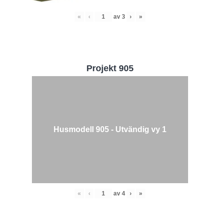
«
‹
av
3
›
»
Projekt 905
Husmodell 905 - Utvändig vy 1
«
‹
av
4
›
»