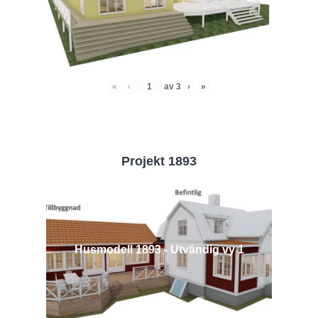
«
‹
av
3
›
»
Projekt 1893
Husmodell 1893 - Utvändig vy 1