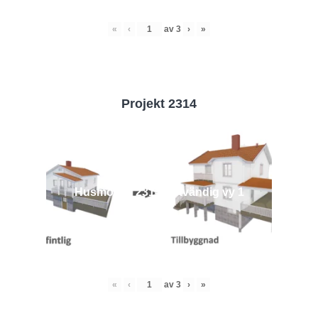
«
‹
av
3
›
»
Projekt 2314
Husmodell 2314 - Utvändig vy 1
«
‹
av
3
›
»