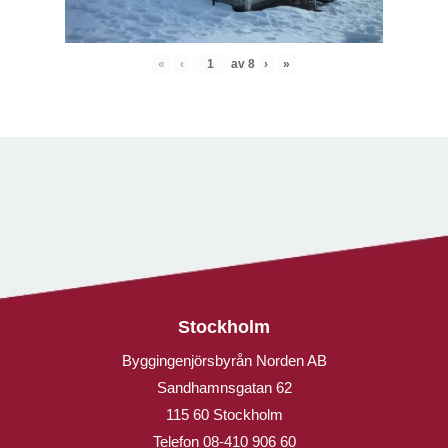
«
‹
av
8
›
»
Stockholm
Byggingenjörsbyrån Norden AB
Sandhamnsgatan 62
115 60 Stockholm
Telefon
08-410 906 60