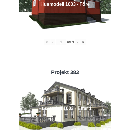
Husmodell 1003 - Före
«
‹
av
9
›
»
Projekt 383
Husmodell 1003 - Efter 1