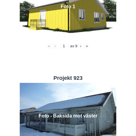
Foto 1
«
‹
av
9
›
»
Projekt 923
Foto - Baksida mot väster