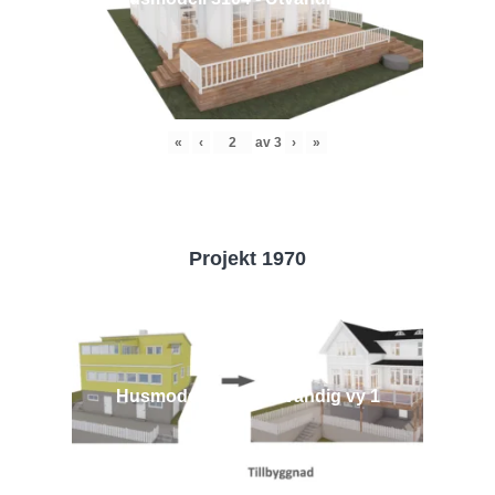
«
‹
av
3
›
»
Projekt 1970
Husmodell 1970 - Utvändig vy 1