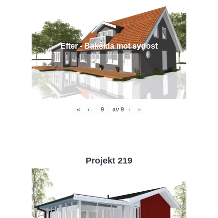
Efter - Baksida mot sydost
«
‹
av
9
›
»
Projekt 219