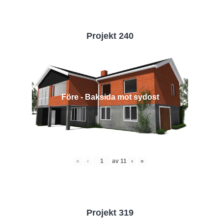
Projekt 240
Före - Baksida mot sydost
«
‹
av
11
›
»
Projekt 319