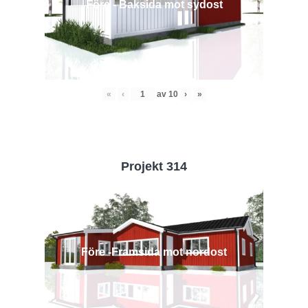
Före - Baksida mot sydost
«
‹
av
10
›
»
Projekt 314
Före -Framsida mot nordost