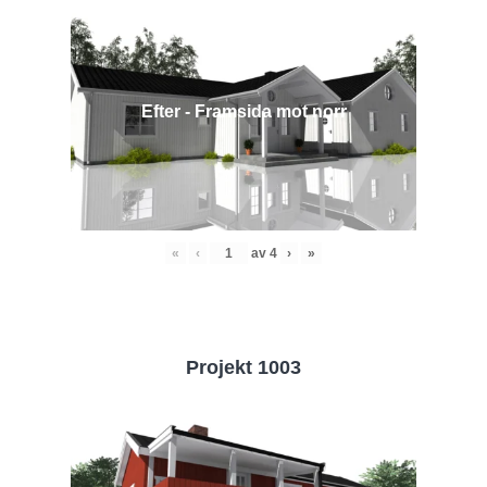
Efter - Framsida mot norr
«
‹
av
4
›
»
Projekt 1003