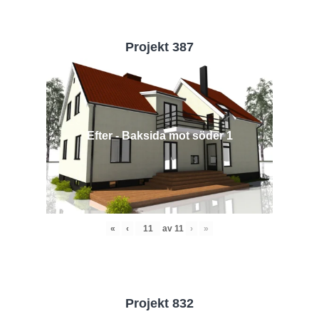
Projekt 387
Efter - Baksida mot söder 1
«
‹
av
11
›
»
Projekt 832