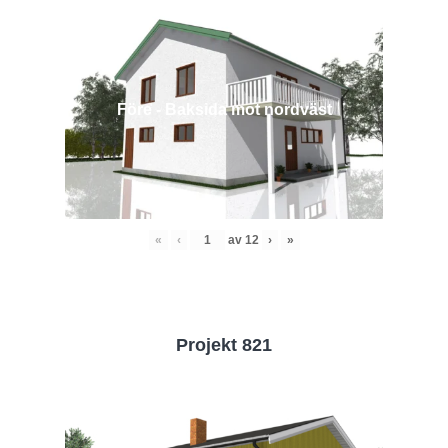
Före - Baksida mot nordväst
«
‹
av
12
›
»
Projekt 821