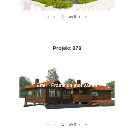
«
‹
av
5
›
»
Projekt 878
Efter - Framsida mot väster
«
‹
av
9
›
»