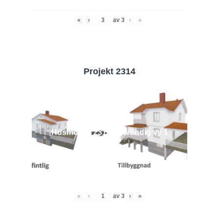
«
‹
av
3
›
»
Projekt 2314
Husmodell 2314 - Utvändig vy 1
«
‹
av
3
›
»