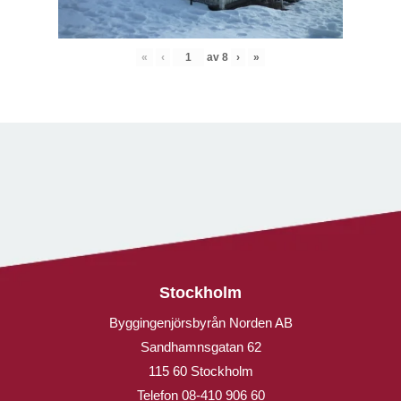
«
‹
av
8
›
»
Stockholm
Byggingenjörsbyrån Norden AB
Sandhamnsgatan 62
115 60 Stockholm
Telefon
08-410 906 60