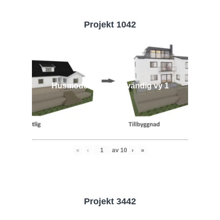
Projekt 1042
Husmodell 1042 - Utvändig vy 1
«
‹
av
10
›
»
Projekt 3442