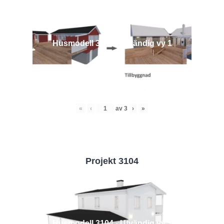
Husmodell 3442 - Utvändig vy 1
«
‹
av
3
›
»
Projekt 3104
Husmodell 3104 - Utvändig vy 3