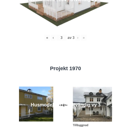
«
‹
av
3
›
»
Projekt 1970
Husmodell 1970 - Utvändig vy 3