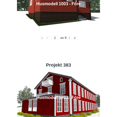
Husmodell 1003 - Före
«
‹
av
9
›
»
Projekt 383
Husmodell 1003 - Före