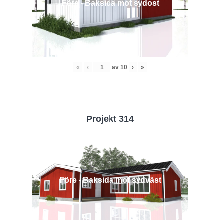
Före - Baksida mot sydost
«
‹
av
10
›
»
Projekt 314
Före - Baksida mot sydväst