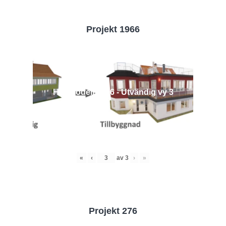
Projekt 1966
Husmodell 1966 - Utvändig vy 3
«
‹
av
3
›
»
Projekt 276