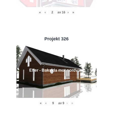
«
‹
av
16
›
»
Projekt 326
Efter - Baksida mot nordväst
«
‹
av
9
›
»