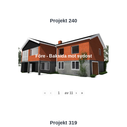
Projekt 240
Före - Baksida mot sydost
«
‹
av
11
›
»
Projekt 319