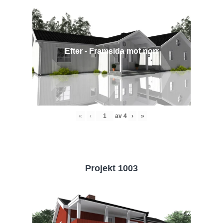
Efter - Framsida mot norr
«
‹
av
4
›
»
Projekt 1003