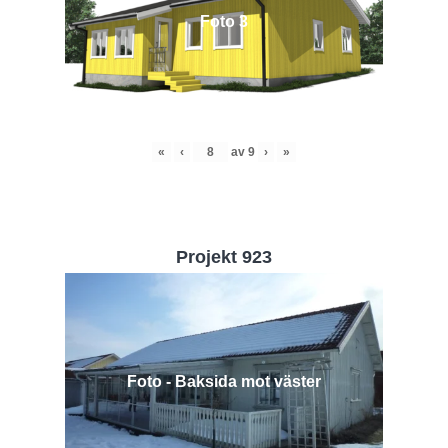
Foto 3
«
‹
av
9
›
»
Projekt 923
Foto - Baksida mot väster