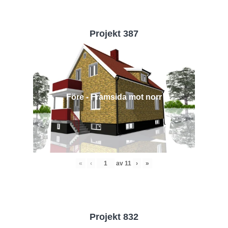
Projekt 387
Före - Framsida mot norr
«
‹
av
11
›
»
Projekt 832