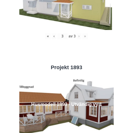
«
‹
av
3
›
»
Projekt 1893
Husmodell 1893 - Utvändig vy 1