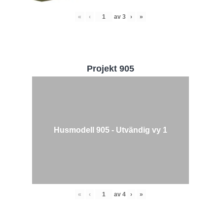
«
‹
av
3
›
»
Projekt 905
Husmodell 905 - Utvändig vy 1
«
‹
av
4
›
»