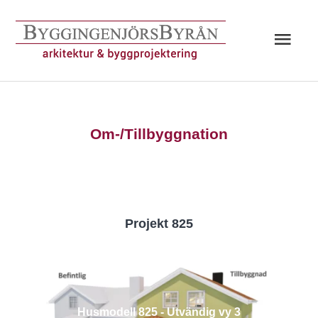
Hoppa
till
Huv
innehåll
Om-/Tillbyggnation
Projekt 825
Husmodell 825 - Utvändig vy 3