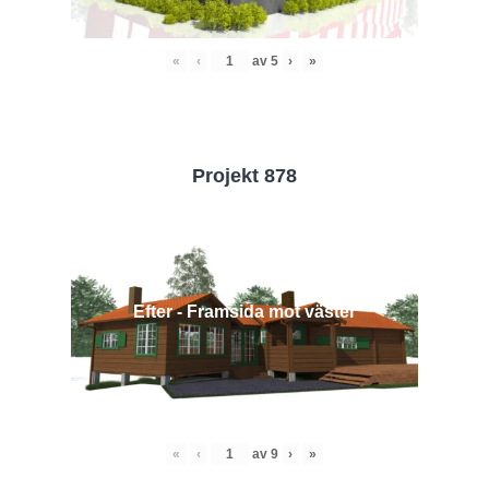
«
‹
av
5
›
»
Projekt 878
Efter - Framsida mot väster
«
‹
av
9
›
»