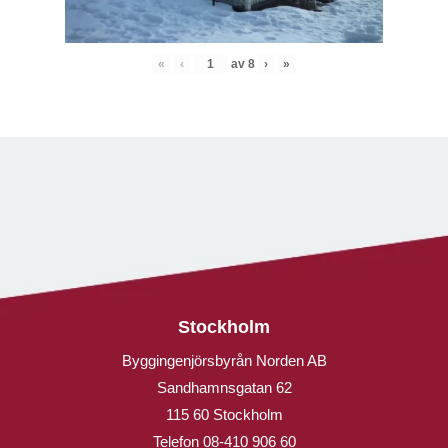
«
‹
av
8
›
»
Stockholm
Byggingenjörsbyrån Norden AB
Sandhamnsgatan 62
115 60 Stockholm
Telefon
08-410 906 60