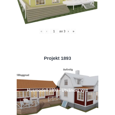
«
‹
av
3
›
»
Projekt 1893
Husmodell 1893 - Utvändig vy 1