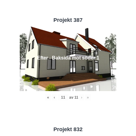
Projekt 387
Efter - Baksida mot söder 1
«
‹
av
11
›
»
Projekt 832