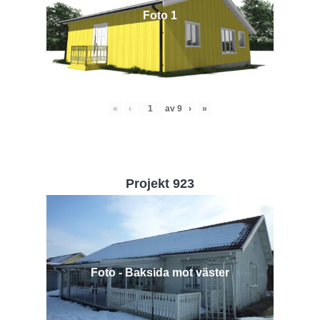
Foto 1
«
‹
av
9
›
»
Projekt 923
Foto - Baksida mot väster