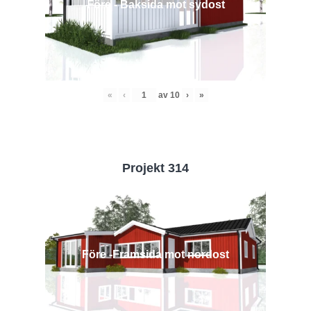
Före - Baksida mot sydost
«
‹
av
10
›
»
Projekt 314
Före -Framsida mot nordost