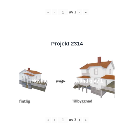
«
‹
av
3
›
»
Projekt 2314
Husmodell 2314 - Utvändig vy 1
«
‹
av
3
›
»