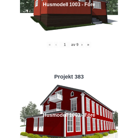
Husmodell 1003 - Före
«
‹
av
9
›
»
Projekt 383
Husmodell 1003 - Före