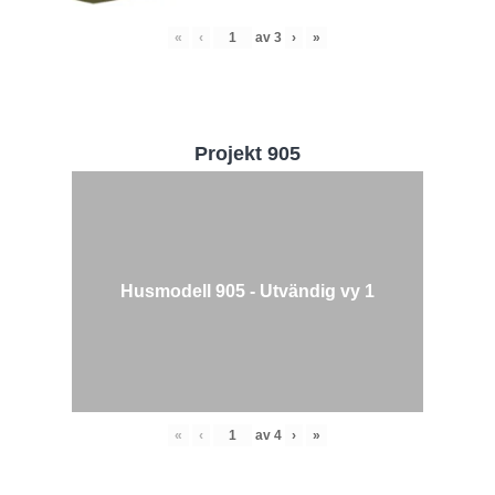
«
‹
av
3
›
»
Projekt 905
Husmodell 905 - Utvändig vy 1
«
‹
av
4
›
»