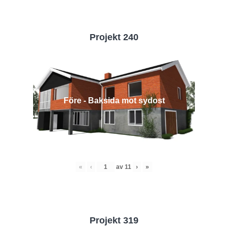
Projekt 240
Före - Baksida mot sydost
«
‹
av
11
›
»
Projekt 319