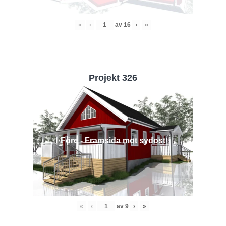
«
‹
av
16
›
»
Projekt 326
Före - Framsida mot sydost
«
‹
av
9
›
»