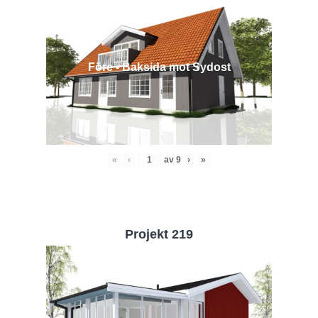
Före - Baksida mot Sydost
«
‹
av
9
›
»
Projekt 219