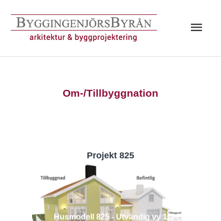
Hoppa
till
Huv
innehåll
Om-/Tillbyggnation
Projekt 825
Husmodell 825 - Utvändig vy 1