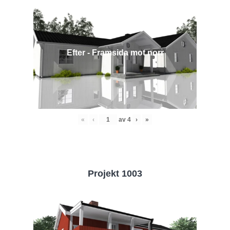
Efter - Framsida mot norr
«
‹
av
4
›
»
Projekt 1003