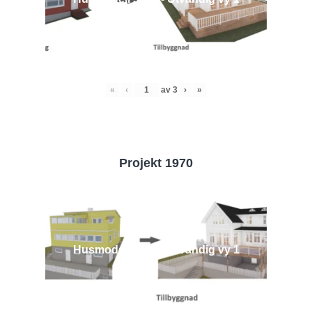
«
‹
av
3
›
»
Projekt 1970
Husmodell 1970 - Utvändig vy 1