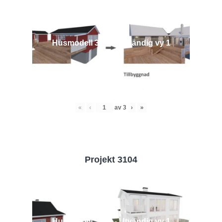
Husmodell 3442 - Utvändig vy 1
«
‹
av
3
›
»
Projekt 3104
Husmodell 3104 - Utvändig vy 1