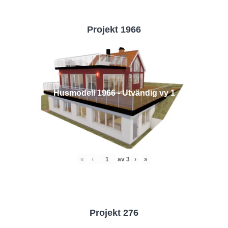
Projekt 1966
Husmodell 1966 - Utvändig vy 1
«
‹
av
3
›
»
Projekt 276