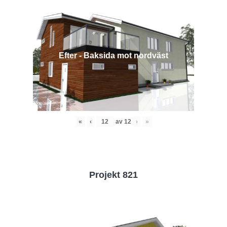
Efter - Baksida mot nordväst
«
‹
av
12
›
»
Projekt 821