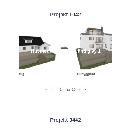
Projekt 1042
Husmodell 1042 - Utvändig vy 1
«
‹
av
10
›
»
Projekt 3442